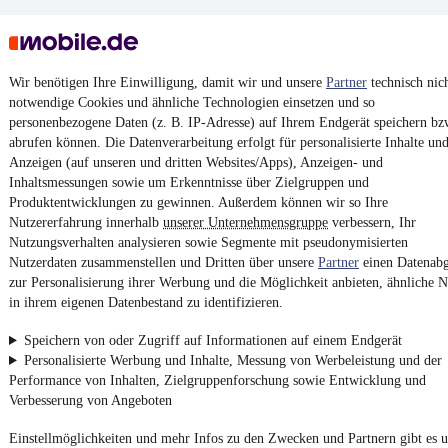
Wir benötigen Ihre Einwilligung, damit wir und unsere
Partner
technisch nic
notwendige Cookies und ähnliche Technologien einsetzen und so
personenbezogene Daten (z. B. IP-Adresse) auf Ihrem Endgerät speichern bz
Keine Inserate gefunden
abrufen können. Die Datenverarbeitung erfolgt für personalisierte Inhalte un
Anzeigen (auf unseren und dritten Websites/Apps), Anzeigen- und
Inhaltsmessungen sowie um Erkenntnisse über Zielgruppen und
Produktentwicklungen zu gewinnen. Außerdem können wir so Ihre
¹
MwSt. ausweisbar
Nutzererfahrung innerhalb
unserer Unternehmensgruppe
verbessern, Ihr
Nutzungsverhalten analysieren sowie Segmente mit pseudonymisierten
Nutzerdaten zusammenstellen und Dritten über unsere
Partner
einen Datenabg
zur Personalisierung ihrer Werbung und die Möglichkeit anbieten, ähnliche N
in ihrem eigenen Datenbestand zu identifizieren.
4.6 Sterne
App installieren
Speichern von oder Zugriff auf Informationen auf einem Endgerät
Nutze mobile.de schnell und einfach
Personalisierte Werbung und Inhalte, Messung von Werbeleistung und der
Performance von Inhalten, Zielgruppenforschung sowie Entwicklung und
Verbesserung von Angeboten
Impressum
Einstellmöglichkeiten und mehr Infos zu den Zwecken und Partnern gibt es u
AGB