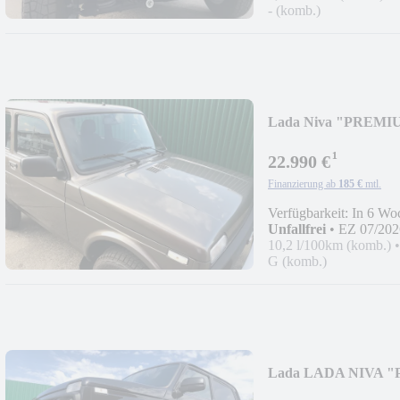
- (komb.)
Lada Niva "PREMIU
2026!
¹
22.990 €
Finanzierung ab
185 €
mtl.
Verfügbarkeit: In 6 Wo
Unfallfrei
•
EZ 07/202
10,2 l/100km (komb.)
G (komb.)
Lada LADA NIVA "
2026!