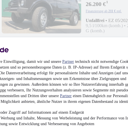
¹
26.200 €
Finanzierung ab
211 €
mtl.
Unfallfrei
•
EZ 05/202
9,5 l/100km (komb.)
•
G (komb.)
re Einwilligung, damit wir und unsere
Partner
technisch nicht notwendige Cook
Lada NIVA "NORMA"
setzen und so personenbezogene Daten (z. B. IP-Adresse) auf Ihrem Endgerät s
ie Datenverarbeitung erfolgt für personalisierte Inhalte und Anzeigen (auf uns
¹
20.990 €
Anzeigen- und Inhaltsmessungen sowie um Erkenntnisse über Zielgruppen und
ngen zu gewinnen. Außerdem können wir so Ihre Nutzererfahrung innerhalb
u
Finanzierung ab
169 €
mtl.
uppe
verbessern, Ihr Nutzungsverhalten analysieren sowie Segmente mit pseudo
Unfallfrei
•
Tageszula
mmenstellen und Dritten über unsere
Partner
einen Datenabgleich zur Personali
61 kW (83 PS)
•
Benzi
Möglichkeit anbieten, ähnliche Nutzer in ihrem eigenen Datenbestand zu identi
9,5 l/100km (komb.)
•
- (komb.)
oder Zugriff auf Informationen auf einem Endgerät
e Werbung und Inhalte, Messung von Werbeleistung und der Performance von In
chung sowie Entwicklung und Verbesserung von Angeboten