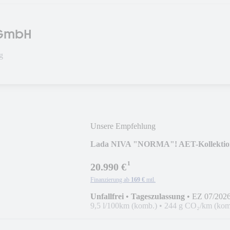
 GmbH
g
Unsere Empfehlung
Lada NIVA "NORMA"! AET-Kollektio
¹
20.990 €
Finanzierung ab
169 €
mtl.
Unfallfrei
•
Tageszulassung
•
EZ 07/202
9,5 l/100km (komb.)
•
244 g CO₂/km (kom