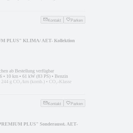
Kontakt
Parken
M PLUS" KLIMA/ AET- Kollektion
chen ab Bestellung verfügbar
6
•
10 km
•
61 kW (83 PS)
•
Benzin
•
244 g CO₂/km (komb.)
•
CO₂-Klasse
Kontakt
Parken
PREMIUM PLUS" Sonderausst. AET-