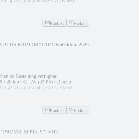
•
244 g CO₂/km (komb.)
•
CO₂-Klasse
Kontakt
Parken
PLUS RAPTOR"! AET-Kollektion 2026
chen ab Bestellung verfügbar
6
•
20 km
•
61 kW (83 PS)
•
Benzin
243 g CO₂/km (komb.)
•
CO₂-Klasse
Kontakt
Parken
 "PREMIUM PLUS"! VIP-