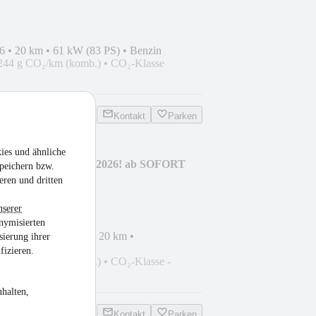
6
•
20 km
•
61 kW (83 PS)
•
Benzin
244 g CO₂/km (komb.)
•
CO₂-Klasse
Kontakt
Parken
ies und ähnliche
! AET-Kollektion 2026! ab SOFORT
peichern bzw.
eren und dritten
nserer
nymisierten
ssung
•
EZ 07/2026
•
20 km
•
sierung ihrer
n
fizieren.
244 g CO₂/km (komb.)
•
CO₂-Klasse -
halten,
Kontakt
Parken