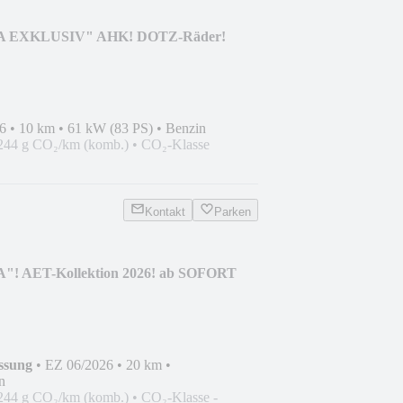
A EXKLUSIV" AHK! DOTZ-Räder!
6
•
10 km
•
61 kW (83 PS)
•
Benzin
244 g CO₂/km (komb.)
•
CO₂-Klasse
Kontakt
Parken
! AET-Kollektion 2026! ab SOFORT
ssung
•
EZ 06/2026
•
20 km
•
n
244 g CO₂/km (komb.)
•
CO₂-Klasse -