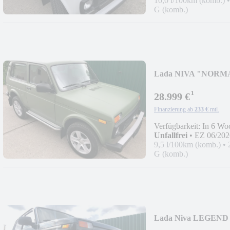
10,0 l/100km (komb.)
G (komb.)
Lada NIVA "NORMA 
¹
28.999 €
Finanzierung ab
233 €
mtl.
Verfügbarkeit: In 6 Wo
Unfallfrei
•
EZ 06/202
9,5 l/100km (komb.)
•
G (komb.)
Lada Niva LEGEND
AUSSTATTUNG!