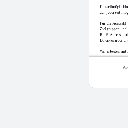
Einstellmöglichke
den jederzeit mö
Für die Auswahl 
Zielgruppen und 
B. IP-Adresse) oh
Datenverarbeitung
Wir arbeiten mit
Ab