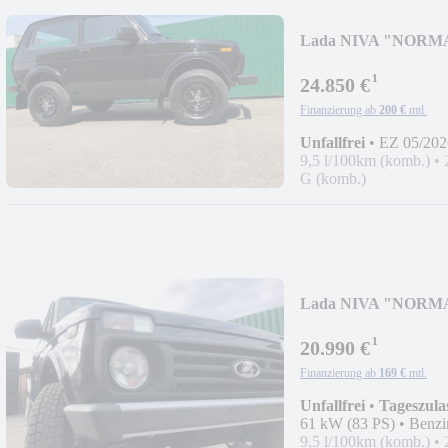
Lada NIVA "NORM
AET-2026
¹
24.850 €
Finanzierung ab
200 €
mtl.
Unfallfrei
•
EZ 05/202
9,5 l/100km (komb.)
•
G (komb.)
Lada NIVA "NORMA"
¹
20.990 €
Finanzierung ab
169 €
mtl.
Unfallfrei
•
Tageszula
61 kW (83 PS)
•
Benzi
9,5 l/100km (komb.)
•