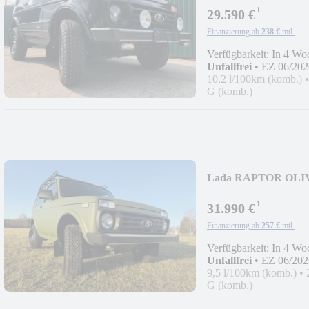
¹
29.590 €
Finanzierung ab
238 €
mtl.
Verfügbarkeit: In 4 Wo
Unfallfrei
•
EZ 06/202
10,2 l/100km (komb.)
G (komb.)
Lada RAPTOR OL
JAGDW."
¹
31.990 €
Finanzierung ab
257 €
mtl.
Verfügbarkeit: In 4 Wo
Unfallfrei
•
EZ 06/202
9,5 l/100km (komb.)
•
G (komb.)