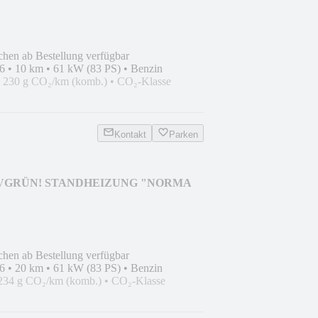
chen ab Bestellung verfügbar
6
•
10 km
•
61 kW (83 PS)
•
Benzin
•
230 g CO₂/km (komb.)
•
CO₂-Klasse
Kontakt
Parken
IVGRÜN! STANDHEIZUNG "NORMA
chen ab Bestellung verfügbar
6
•
20 km
•
61 kW (83 PS)
•
Benzin
234 g CO₂/km (komb.)
•
CO₂-Klasse