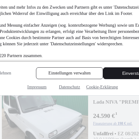
iten und mehr Infos zu den Zwecken und Partnern gibt es unter 'Datenschutzein
glichen Widerruf der Einwilligung auch erreichbar über den Link im Footer.
Lada NIVA LEGEND
und Messung einfacher Anzeigen (sog. kontextbezogene Werbung) sowie um Er
2026!
¹
Produktentwicklungen zu erlangen, erfolgt eine Verarbeitung Ihrer personenbe
22.990 €
ne Cookies durch bestimmte Partner auch auf Basis von berechtigten Interesse
Finanzierung ab
185 €
mtl.
 können Sie jederzeit unter 'Datenschutzeinstellungen' widersprechen.
Unfallfrei
•
EZ 08/202
 220 Partnern zusammen.
10,2 l/100km (komb.)
G (komb.)
lehnen
Einstellungen verwalten
Einvers
Impressum
Datenschutz
Cookie-Erklärung
Lada NIVA "PREM
AET-2026
¹
24.590 €
Finanzierung ab
198 €
mtl.
Unfallfrei
•
EZ 08/202