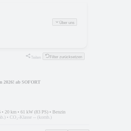
Über uns
Filter zurücksetzen
Teilen
n 2026! ab SOFORT
6
•
20 km
•
61 kW (83 PS)
•
Benzin
b.)
•
CO₂-Klasse -- (komb.)