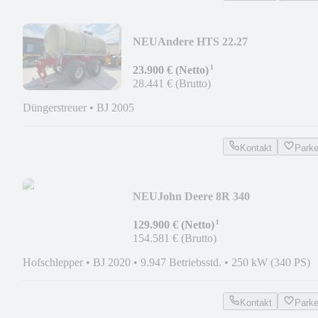
NEU
Andere HTS 22.27
¹
23.900 € (Netto)
28.441 € (Brutto)
Düngerstreuer
•
BJ 2005
Kontakt
Park
NEU
John Deere 8R 340
¹
129.900 € (Netto)
154.581 € (Brutto)
Hofschlepper
•
BJ 2020
•
9.947 Betriebsstd.
•
250 kW (340 PS)
Kontakt
Park