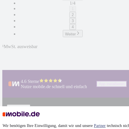
1/4
1
2
3
4
Weiter
¹
MwSt. ausweisbar
4.6 Sterne
App installieren
Nutze mobile.de schnell und einfach
Impressum
AGB
Vertrag widerrufen
Wir benötigen Ihre Einwilligung, damit wir und unsere
Partner
technisch nic