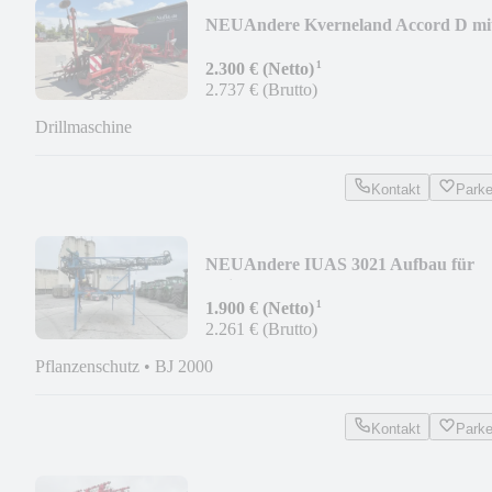
NEU
Andere Kverneland Accord D mi
KLB
¹
2.300 € (Netto)
2.737 € (Brutto)
Drillmaschine
Kontakt
Park
NEU
Andere IUAS 3021 Aufbau für
Unimog
¹
1.900 € (Netto)
2.261 € (Brutto)
Pflanzenschutz
•
BJ 2000
Kontakt
Park