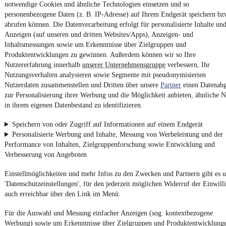
notwendige Cookies und ähnliche Technologien einsetzen und so
Datenschutz
personenbezogene Daten (z. B. IP-Adresse) auf Ihrem Endgerät speichern bz
Datenschutzeinstellungen
abrufen können. Die Datenverarbeitung erfolgt für personalisierte Inhalte un
Anzeigen (auf unseren und dritten Websites/Apps), Anzeigen- und
Erklärung zur Barrierefreiheit
Inhaltsmessungen sowie um Erkenntnisse über Zielgruppen und
Report Security Vulnerability (English)
Produktentwicklungen zu gewinnen. Außerdem können wir so Ihre
Nutzererfahrung innerhalb
unserer Unternehmensgruppe
verbessern, Ihr
Nutzungsverhalten analysieren sowie Segmente mit pseudonymisierten
Powered by
Nutzerdaten zusammenstellen und Dritten über unsere
Partner
einen Datenabg
zur Personalisierung ihrer Werbung und die Möglichkeit anbieten, ähnliche N
in ihrem eigenen Datenbestand zu identifizieren.
Noch mehr
neue Autos
unterschiedlicher Marken, auch als
Leasing-Angebote
, gibt es bei mobile.de
Speichern von oder Zugriff auf Informationen auf einem Endgerät
Personalisierte Werbung und Inhalte, Messung von Werbeleistung und der
Performance von Inhalten, Zielgruppenforschung sowie Entwicklung und
Verbesserung von Angeboten
Einstellmöglichkeiten und mehr Infos zu den Zwecken und Partnern gibt es u
'Datenschutzeinstellungen', für den jederzeit möglichen Widerruf der Einwill
auch erreichbar über den Link im Menü.
Für die Auswahl und Messung einfacher Anzeigen (sog. kontextbezogene
Werbung) sowie um Erkenntnisse über Zielgruppen und Produktentwicklung