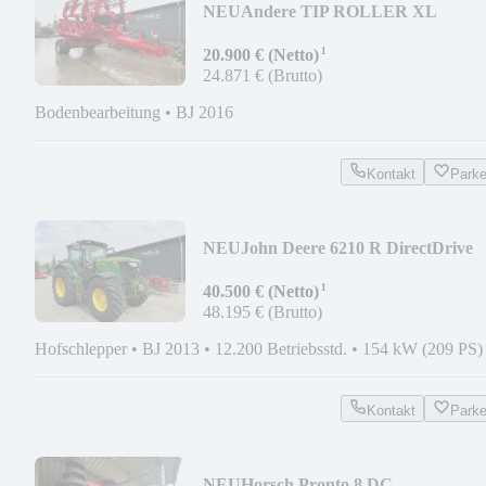
NEU
Andere TIP ROLLER XL
¹
20.900 € (Netto)
24.871 € (Brutto)
Bodenbearbeitung
•
BJ 2016
Kontakt
Park
NEU
John Deere 6210 R DirectDrive
¹
40.500 € (Netto)
48.195 € (Brutto)
Hofschlepper
•
BJ 2013
•
12.200 Betriebsstd.
•
154 kW (209 PS)
Kontakt
Park
NEU
Horsch Pronto 8 DC