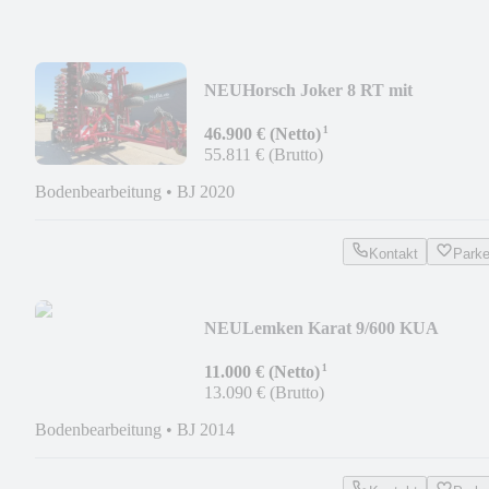
NEU
Horsch Joker 8 RT mit
Messerwalze
¹
46.900 € (Netto)
55.811 € (Brutto)
Bodenbearbeitung
•
BJ 2020
Kontakt
Park
NEU
Lemken Karat 9/600 KUA
¹
11.000 € (Netto)
13.090 € (Brutto)
Bodenbearbeitung
•
BJ 2014