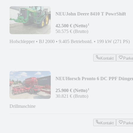
NEU
John Deere 8410 T PowrShift
¹
42.500 € (Netto)
50.575 € (Brutto)
Hofschlepper
•
BJ 2000
•
9.405 Betriebsstd.
•
199 kW (271 PS)
Kontakt
Park
NEU
Horsch Pronto 6 DC PPF Dünge
¹
25.900 € (Netto)
30.821 € (Brutto)
Drillmaschine
Kontakt
Park