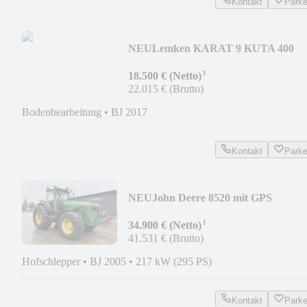
Kontakt
Park
NEU
Lemken KARAT 9 KUTA 400
¹
18.500 € (Netto)
22.015 € (Brutto)
Bodenbearbeitung
•
BJ 2017
Kontakt
Park
NEU
John Deere 8520 mit GPS
¹
34.900 € (Netto)
41.531 € (Brutto)
Hofschlepper
•
BJ 2005
•
217 kW (295 PS)
Kontakt
Park