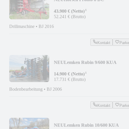
¹
43.900 € (Netto)
52.241 € (Brutto)
Drillmaschine
•
BJ 2016
Kontakt
Park
NEU
Lemken Rubin 9/600 KUA
¹
14.900 € (Netto)
17.731 € (Brutto)
Bodenbearbeitung
•
BJ 2006
Kontakt
Park
NEU
Lemken Rubin 10/600 KUA