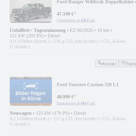
Ford Ranger Wildtrak Doppelkabine 
4WD
¹
47.190 €
Finanzierung ab
428 €
mtl.
Unfallfrei
•
Tageszulassung
•
EZ 06/2026
•
10 km
•
151 kW (205 PS)
•
Diesel
9,0 l/100km (komb.)
•
236 g CO₂/km (komb.)
•
CO₂-Klasse
G (komb.)
Kontakt
Park
Ford Tourneo Custom 320 L1
Titanium*Technologie-Paket
¹
48.990 €
Finanzierung ab
444 €
mtl.
Neuwagen
•
125 kW (170 PS)
•
Diesel
8,2 l/100km (komb.)
•
215 g CO₂/km (komb.)
•
CO₂-Klasse
G (komb.)