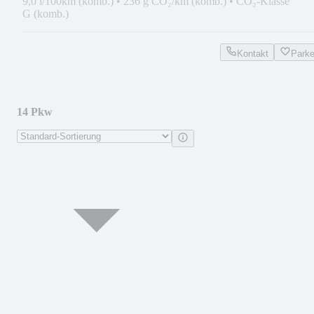
9,0 l/100km (komb.)
•
236 g CO₂/km (komb.)
•
CO₂-Klasse
G (komb.)
Kontakt
Park
14 Pkw