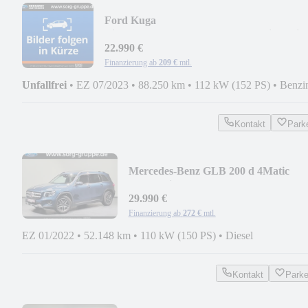
Ford Kuga
Vignale*AHK*PANO*Techno+Assist+Wint
P*
22.990 €
Finanzierung ab
209 €
mtl.
Unfallfrei
•
EZ 07/2023
•
88.250 km
•
112 kW (152 PS)
•
Benzi
Kontakt
Park
Mercedes-Benz GLB 200 d 4Matic
Progressive*ATUO*LED*MBUX*
29.990 €
Finanzierung ab
272 €
mtl.
EZ 01/2022
•
52.148 km
•
110 kW (150 PS)
•
Diesel
Kontakt
Park