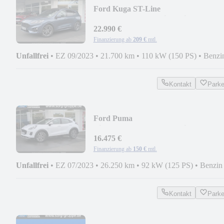
Ford Kuga ST-Line
X*AHK*PANO*Assist+Winter+Techn
P*
22.990 €
Finanzierung ab
209 €
mtl.
Unfallfrei
•
EZ 09/2023
•
21.700 km
•
110 kW (150 PS)
•
Benzi
Kontakt
Park
Ford Puma
Titan.*17"ALU*NAVI*Winter-
Paket*GJR
16.475 €
Finanzierung ab
150 €
mtl.
Unfallfrei
•
EZ 07/2023
•
26.250 km
•
92 kW (125 PS)
•
Benzin
Kontakt
Park