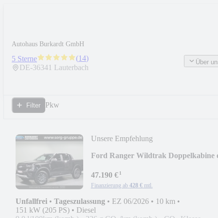
Autohaus Burkardt GmbH
(
14
)
5 Sterne
Über un
DE-
36341
Lauterbach
Pkw
Filter
Unsere Empfehlung
Ford Ranger Wildtrak Doppelkabine 
4WD
¹
47.190 €
Finanzierung ab
428 €
mtl.
Unfallfrei
•
Tageszulassung
•
EZ 06/2026
•
10 km
•
151 kW (205 PS)
•
Diesel