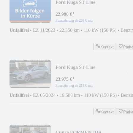
Ford Kuga ST-Line
X*AHK*PANO*Assist+Techno+Winte
¹
P
22.990 €
Finanzierung ab
209 €
mtl.
Unfallfrei
•
EZ 11/2023
•
22.350 km
•
110 kW (150 PS)
•
Benzi
Kontakt
Park
Ford Kuga ST-Line
X*B&O*AHK*PANO*Techno+Winte
¹
P
23.975 €
Finanzierung ab
218 €
mtl.
Unfallfrei
•
EZ 05/2024
•
19.588 km
•
110 kW (150 PS)
•
Benzi
Kontakt
Park
Cupra FORMENTOR