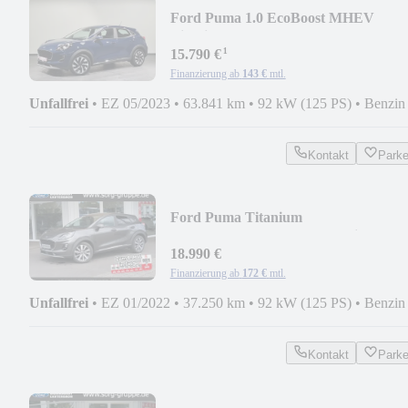
Ford Puma 1.0 EcoBoost MHEV
Titanium*GJR*TEMPOMAT*
¹
15.790 €
Finanzierung ab
143 €
mtl.
Unfallfrei
•
EZ 05/2023
•
63.841 km
•
92 kW (125 PS)
•
Benzin
Kontakt
Park
Ford Puma Titanium
X*AUTO*B&O*Komfort+Winter-
Paket*
18.990 €
Finanzierung ab
172 €
mtl.
Unfallfrei
•
EZ 01/2022
•
37.250 km
•
92 kW (125 PS)
•
Benzin
Kontakt
Park