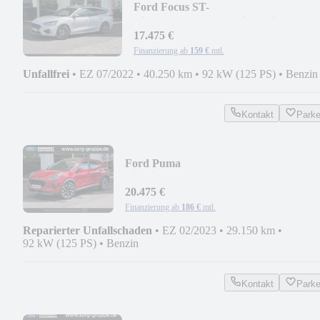
Ford Focus ST-
Line*HuD*LED*Family+Winter-
P*NAVI*KeyFr
17.475 €
Finanzierung ab
159 €
mtl.
Unfallfrei
•
EZ 07/2022
•
40.250 km
•
92 kW (125 PS)
•
Benzin
Kontakt
Park
Ford Puma
Titanium*PANO*RFK*Assistenz+Winte
P*
20.475 €
Finanzierung ab
186 €
mtl.
Reparierter Unfallschaden
•
EZ 02/2023
•
29.150 km
•
92 kW (125 PS)
•
Benzin
Kontakt
Park