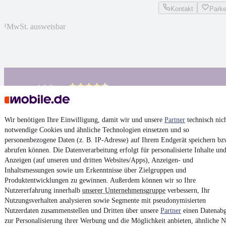
Kontakt
Park
¹
MwSt. ausweisbar
4.6 Sterne
App installieren
Nutze mobile.de schnell und einfach
Wir benötigen Ihre Einwilligung, damit wir und unsere
Partner
technisch nic
notwendige Cookies und ähnliche Technologien einsetzen und so
Impressum
personenbezogene Daten (z. B. IP-Adresse) auf Ihrem Endgerät speichern bz
AGB
abrufen können. Die Datenverarbeitung erfolgt für personalisierte Inhalte un
Anzeigen (auf unseren und dritten Websites/Apps), Anzeigen- und
Vertrag widerrufen
Inhaltsmessungen sowie um Erkenntnisse über Zielgruppen und
Datenschutz
Produktentwicklungen zu gewinnen. Außerdem können wir so Ihre
Nutzererfahrung innerhalb
unserer Unternehmensgruppe
verbessern, Ihr
Datenschutzeinstellungen
Nutzungsverhalten analysieren sowie Segmente mit pseudonymisierten
Erklärung zur Barrierefreiheit
Nutzerdaten zusammenstellen und Dritten über unsere
Partner
einen Datenabg
zur Personalisierung ihrer Werbung und die Möglichkeit anbieten, ähnliche N
Report Security Vulnerability (English)