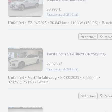
Perform.+Skyline+Design+Edge-
P*Sound-S
30.990 €
Finanzierung ab
281 €
mtl.
Unfallfrei
•
EZ 04/2025
•
30.843 km
•
110 kW (150 PS)
•
Benzi
Kontakt
Park
Ford Focus ST-Line*GJR*Styling-
Assistenz & Winter-Pak
¹
27.375 €
Finanzierung ab
248 €
mtl.
Unfallfrei
•
Vorführfahrzeug
•
EZ 09/2025
•
8.500 km
•
92 kW (125 PS)
•
Benzin
Kontakt
Park