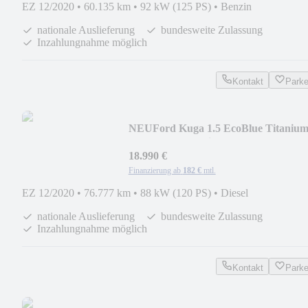
EZ 12/2020
•
60.135 km
•
92 kW (125 PS)
•
Benzin
nationale Auslieferung
bundesweite Zulassung
Inzahlungnahme möglich
Kontakt
Park
NEU
Ford Kuga 1.5 EcoBlue Titanium
Allwetter/AHK/Sitzhe
18.990 €
Finanzierung ab
182 €
mtl.
EZ 12/2020
•
76.777 km
•
88 kW (120 PS)
•
Diesel
nationale Auslieferung
bundesweite Zulassung
Inzahlungnahme möglich
Kontakt
Park