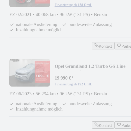
Finanzierung ab
158 €
mtl.
EZ 02/2021
•
40.068 km
•
96 kW (131 PS)
•
Benzin
nationale Auslieferung
bundesweite Zulassung
Inzahlungnahme möglich
Kontakt
Park
Opel Grandland 1.2 Turbo GS Line
Klima/Sitzheizung/AH
¹
19.990 €
Finanzierung ab
192 €
mtl.
EZ 06/2023
•
56.294 km
•
96 kW (131 PS)
•
Benzin
nationale Auslieferung
bundesweite Zulassung
Inzahlungnahme möglich
Kontakt
Park