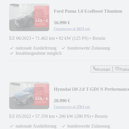
Ford Puma 1.0 EcoBoost Titanium
Klima/Sitzheizung/Kam
16.990 €
Finanzierung ab
163 €
mtl.
EZ 06/2023
•
71.462 km
•
92 kW (125 PS)
•
Benzin
nationale Auslieferung
bundesweite Zulassung
Inzahlungnahme möglich
Kontakt
Park
Hyundai i30 2.0 T-GDI N Performanc
Klima/Navi/Sitzheizu
28.990 €
Finanzierung ab
278 €
mtl.
EZ 05/2022
•
57.359 km
•
206 kW (280 PS)
•
Benzin
nationale Auslieferung
bundesweite Zulassung