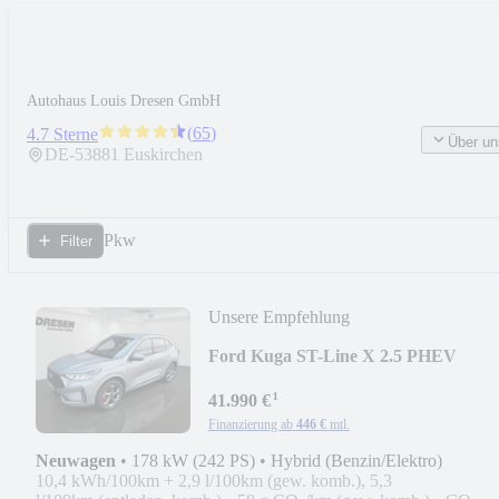
Autohaus Louis Dresen GmbH
(
65
)
4.7 Sterne
Über un
DE-
53881
Euskirchen
Pkw
Filter
Unsere Empfehlung
Ford Kuga ST-Line X 2.5 PHEV
*ALLWETTER*WINTER-PAKET*
¹
41.990 €
Finanzierung ab
446 €
mtl.
Neuwagen
•
178 kW (242 PS)
•
Hybrid (Benzin/Elektro)
10,4 kWh/100km + 2,9 l/100km (gew. komb.), 5,3