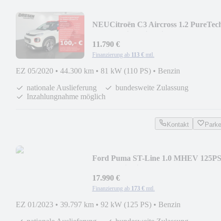
NEU
Citroën C3 Aircross 1.2 PureTec
SHINE Klima/Sitzheizung
11.790 €
Finanzierung ab
113 €
mtl.
EZ 05/2020
•
44.300 km
•
81 kW (110 PS)
•
Benzin
nationale Auslieferung
bundesweite Zulassung
Inzahlungnahme möglich
Kontakt
Park
Ford Puma ST-Line 1.0 MHEV 125P
LED/Navi/Winter-Pake
17.990 €
Finanzierung ab
173 €
mtl.
EZ 01/2023
•
39.797 km
•
92 kW (125 PS)
•
Benzin