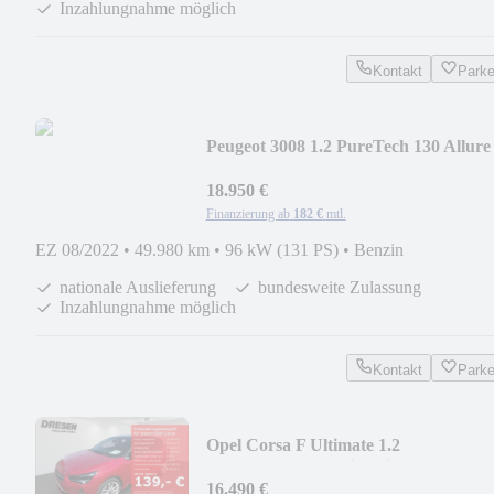
Inzahlungnahme möglich
Kontakt
Park
Peugeot 3008 1.2 PureTech 130 Allure
AT-8 (131 PS) LED S
18.950 €
Finanzierung ab
182 €
mtl.
EZ 08/2022
•
49.980 km
•
96 kW (131 PS)
•
Benzin
nationale Auslieferung
bundesweite Zulassung
Inzahlungnahme möglich
Kontakt
Park
Opel Corsa F Ultimate 1.2
Rückfahrkamera/Sitzheizung/
16.490 €