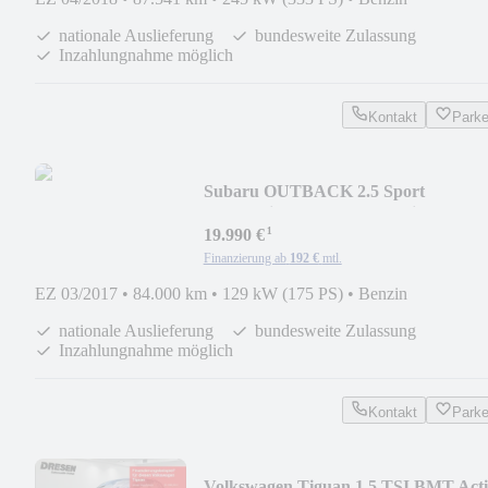
nationale Auslieferung
bundesweite Zulassung
Inzahlungnahme möglich
Kontakt
Park
Subaru OUTBACK 2.5 Sport
Automatik Allrad AHK Navi RFK
¹
19.990 €
Finanzierung ab
192 €
mtl.
EZ 03/2017
•
84.000 km
•
129 kW (175 PS)
•
Benzin
nationale Auslieferung
bundesweite Zulassung
Inzahlungnahme möglich
Kontakt
Park
Volkswagen Tiguan 1.5 TSI BMT Acti