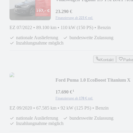
DSG(150 PS) NAVI PDC S
23.290 €
Finanzierung ab
223 €
mtl.
EZ 07/2022
•
89.100 km
•
110 kW (150 PS)
•
Benzin
nationale Auslieferung
bundesweite Zulassung
Inzahlungnahme möglich
Kontakt
Park
Ford Puma 1.0 EcoBoost Titanium X
****Neuer-Motor****
¹
17.690 €
Finanzierung ab
170 €
mtl.
EZ 09/2020
•
67.585 km
•
92 kW (125 PS)
•
Benzin
nationale Auslieferung
bundesweite Zulassung
Inzahlungnahme möglich