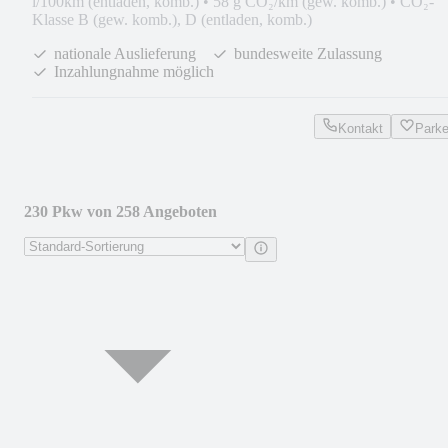
l/100km (entladen, komb.)
•
58 g CO₂/km (gew. komb.)
•
CO₂-
Klasse B (gew. komb.), D (entladen, komb.)
nationale Auslieferung
bundesweite Zulassung
Inzahlungnahme möglich
Kontakt
Park
230 Pkw von 258 Angeboten