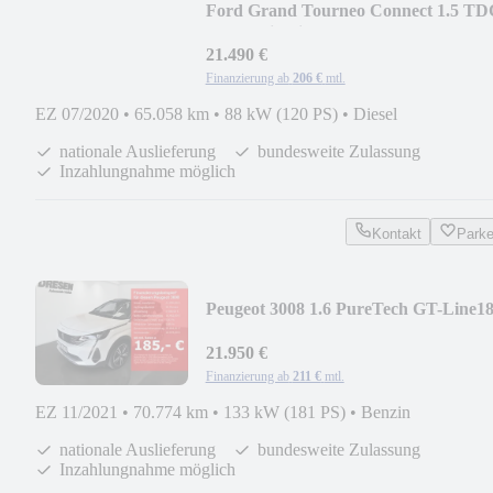
Ford Grand Tourneo Connect 1.5 TD
105PS Titanium/Ka
21.490 €
Finanzierung ab
206 €
mtl.
EZ 07/2020
•
65.058 km
•
88 kW (120 PS)
•
Diesel
nationale Auslieferung
bundesweite Zulassung
Inzahlungnahme möglich
Kontakt
Park
Peugeot 3008 1.6 PureTech GT-Line1
PS PANORAMAGLASSCHI
21.950 €
Finanzierung ab
211 €
mtl.
EZ 11/2021
•
70.774 km
•
133 kW (181 PS)
•
Benzin
nationale Auslieferung
bundesweite Zulassung
Inzahlungnahme möglich