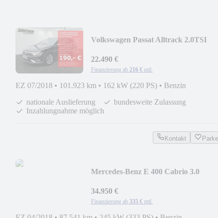
Volkswagen Passat Alltrack 2.0TSI
220PS 4Motion/AHK/ACC/Nav
22.490 €
Finanzierung ab
216 €
mtl.
EZ 07/2018
•
101.923 km
•
162 kW (220 PS)
•
Benzin
nationale Auslieferung
bundesweite Zulassung
Inzahlungnahme möglich
Kontakt
Park
Mercedes-Benz E 400 Cabrio 3.0
Avantgarde 4Matic Navi/LED/Sitz
34.950 €
Finanzierung ab
335 €
mtl.
EZ 04/2018
•
87.541 km
•
245 kW (333 PS)
•
Benzin