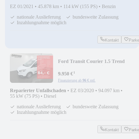
EZ 01/2021
•
45.878 km
•
114 kW (155 PS)
•
Benzin
nationale Auslieferung
bundesweite Zulassung
Inzahlungnahme möglich
Kontakt
Park
Ford Transit Courier 1.5 Trend
Klima,/Blutooth /Schie
¹
9.950 €
Finanzierung ab
96 €
mtl.
Reparierter Unfallschaden
•
EZ 03/2020
•
94.097 km
•
55 kW (75 PS)
•
Diesel
nationale Auslieferung
bundesweite Zulassung
Inzahlungnahme möglich
Kontakt
Park