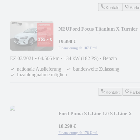
Kontakt
Park
NEU
Ford Focus Titanium X Turnier
1,5EcoBoost Sitzheizung
19.490 €
Finanzierung ab
187 €
mtl.
EZ 03/2021
•
64.566 km
•
134 kW (182 PS)
•
Benzin
nationale Auslieferung
bundesweite Zulassung
Inzahlungnahme möglich
Kontakt
Park
Ford Puma ST-Line 1.0 ST-Line X
Frontscheibe beheiza
18.290 €
Finanzierung ab
176 €
mtl.