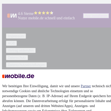
4.6 Sterne
App installieren
Nutze mobile.de schnell und einfach
Impressum
AGB
Vertrag widerrufen
Datenschutz
Datenschutzeinstellungen
Erklärung zur Barrierefreiheit
Report Security Vulnerability (English)
Wir benötigen Ihre Einwilligung, damit wir und unsere
Partner
technisch nic
notwendige Cookies und ähnliche Technologien einsetzen und so
Powered by
personenbezogene Daten (z. B. IP-Adresse) auf Ihrem Endgerät speichern bz
abrufen können. Die Datenverarbeitung erfolgt für personalisierte Inhalte un
Anzeigen (auf unseren und dritten Websites/Apps), Anzeigen- und
Von
Auto verkaufen
über
E-Bikes
und
Gebrauchtwagen
:
Inhaltsmessungen sowie um Erkenntnisse über Zielgruppen und