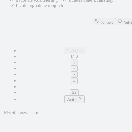
nationale Auslieferung
bundesweite Zulassung
Inzahlungnahme möglich
Kontakt
Park
Zurück
1/12
1
2
3
4
...
12
Weiter
¹
MwSt. ausweisbar