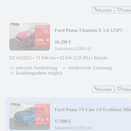
Kontakt
Park
Ford Puma Titanium X 1.0 125PS
AHK/Kamera/B&O/ACC
16.290 €
Finanzierung ab
156 €
mtl.
EZ 04/2022
•
71.946 km
•
92 kW (125 PS)
•
Benzin
nationale Auslieferung
bundesweite Zulassung
Inzahlungnahme möglich
Kontakt
Park
Ford Puma ST-Line 1.0 EcoBoost Mil
Hybrid EU6d-T114K
17.990 €
Finanzierung ab
173 €
mtl.