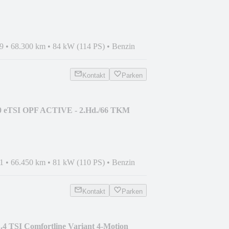
9
•
68.300 km
•
84 kW (114 PS)
•
Benzin
Kontakt
Parken
.0 eTSI OPF ACTIVE - 2.Hd./66 TKM
1
•
66.450 km
•
81 kW (110 PS)
•
Benzin
Kontakt
Parken
.4 TSI Comfortline Variant 4-Motion