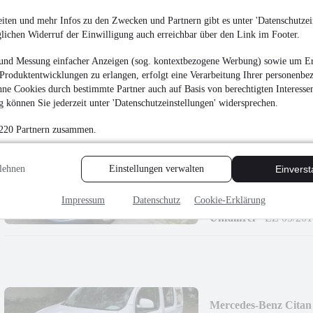
TKM
16.799 €
iten und mehr Infos zu den Zwecken und Partnern gibt es unter 'Datenschutzein
glichen Widerruf der Einwilligung auch erreichbar über den Link im Footer.
Finanzierung ab
179 €
mtl.
Unfallfrei
•
EZ 01/201
und Messung einfacher Anzeigen (sog. kontextbezogene Werbung) sowie um Er
Produktentwicklungen zu erlangen, erfolgt eine Verarbeitung Ihrer personenbe
ne Cookies durch bestimmte Partner auch auf Basis von berechtigten Interesse
 können Sie jederzeit unter 'Datenschutzeinstellungen' widersprechen.
 220 Partnern zusammen.
Mercedes-Benz Citan 
lehnen
Einstellungen verwalten
Einvers
14.999 €
Finanzierung ab
160 €
mtl.
Impressum
Datenschutz
Cookie-Erklärung
Unfallfrei
•
EZ 05/201
Mercedes-Benz Citan 1