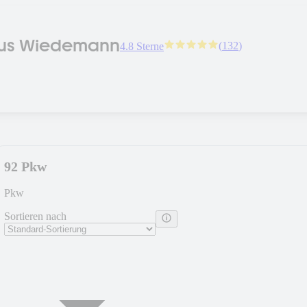
aus Wiedemann
(
132
)
4.8 Sterne
92 Pkw
Pkw
Sortieren nach