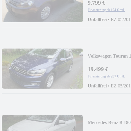
9.799 €
Finanzierung ab
104 €
mtl.
Unfallfrei
•
EZ 05/201
Volkswagen Touran 1
TKM
19.499 €
Finanzierung ab
207 €
mtl.
Unfallfrei
•
EZ 05/201
Mercedes-Benz B 180 