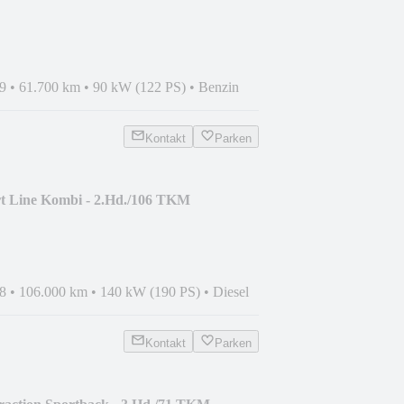
9
•
61.700 km
•
90 kW (122 PS)
•
Benzin
Kontakt
Parken
t Line Kombi - 2.Hd./106 TKM
8
•
106.000 km
•
140 kW (190 PS)
•
Diesel
Kontakt
Parken