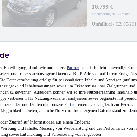
16.799 €
Finanzierung ab
179 €
mtl.
Unfallfrei
•
EZ 05/201
Volkswagen Golf Sp
re Einwilligung, damit wir und unsere
Partner
technisch nicht notwendige Cook
2.Hd./59
setzen und so personenbezogene Daten (z. B. IP-Adresse) auf Ihrem Endgerät s
14.799 €
ie Datenverarbeitung erfolgt für personalisierte Inhalte und Anzeigen (auf uns
Finanzierung ab
157 €
mtl.
Anzeigen- und Inhaltsmessungen sowie um Erkenntnisse über Zielgruppen und
ngen zu gewinnen. Außerdem können wir so Ihre Nutzererfahrung innerhalb
u
Unfallfrei
•
EZ 05/201
uppe
verbessern, Ihr Nutzungsverhalten analysieren sowie Segmente mit pseudo
mmenstellen und Dritten über unsere
Partner
einen Datenabgleich zur Personali
Möglichkeit anbieten, ähnliche Nutzer in ihrem eigenen Datenbestand zu identi
oder Zugriff auf Informationen auf einem Endgerät
e Werbung und Inhalte, Messung von Werbeleistung und der Performance von In
Mercedes-Benz Citan 1
chung sowie Entwicklung und Verbesserung von Angeboten