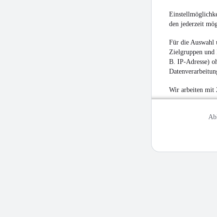
Einstellmöglichke
den jederzeit mö
Für die Auswahl 
Zielgruppen und 
B. IP-Adresse) oh
Datenverarbeitung
Wir arbeiten mit
Ab