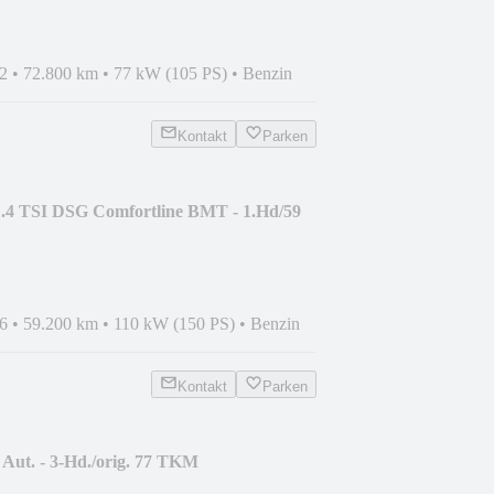
2
•
72.800 km
•
77 kW (105 PS)
•
Benzin
Kontakt
Parken
.4 TSI DSG Comfortline BMT - 1.Hd/59
6
•
59.200 km
•
110 kW (150 PS)
•
Benzin
Kontakt
Parken
Aut. - 3-Hd./orig. 77 TKM