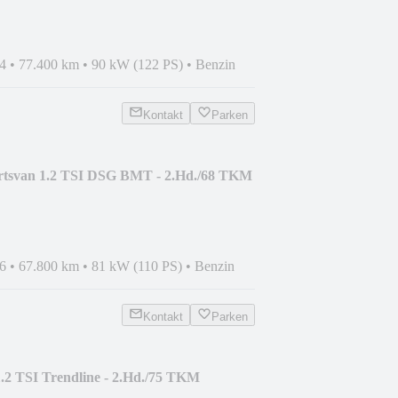
4
•
77.400 km
•
90 kW (122 PS)
•
Benzin
Kontakt
Parken
rtsvan 1.2 TSI DSG BMT - 2.Hd./68 TKM
6
•
67.800 km
•
81 kW (110 PS)
•
Benzin
Kontakt
Parken
.2 TSI Trendline - 2.Hd./75 TKM