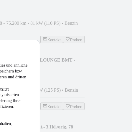
8
•
75.200 km
•
81 kW (110 PS)
•
Benzin
Kontakt
Parken
ortsvan 1.4 TSI DSG LOUNGE BMT -
ies und ähnliche
peichern bzw.
eren und dritten
nserer
5
•
59.455 km
•
92 kW (125 PS)
•
Benzin
nymisierten
sierung ihrer
fizieren.
Kontakt
Parken
halten,
12 Tourer Edit. Aut.- 3.Hd./orig. 78