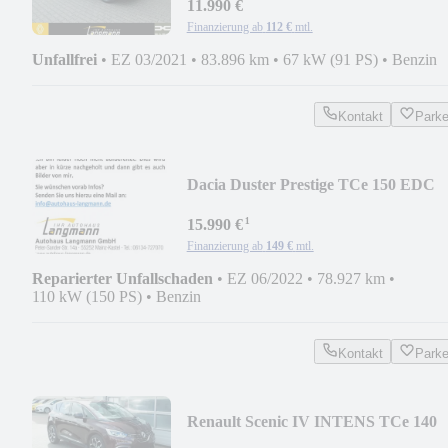
11.990 €
Finanzierung ab
112 €
mtl.
Unfallfrei
•
EZ 03/2021
•
83.896 km
•
67 kW (91 PS)
•
Benzin
Kontakt
Park
Dacia Duster Prestige TCe 150 EDC
2WD
¹
15.990 €
Finanzierung ab
149 €
mtl.
Reparierter Unfallschaden
•
EZ 06/2022
•
78.927 km
•
110 kW (150 PS)
•
Benzin
Kontakt
Park
Renault Scenic IV INTENS TCe 140
EDC