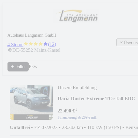
Autohaus Langmann GmbH
Über un
(
12
)
4 Sterne
DE-
55252
Mainz-Kastel
Pkw
Filter
Unsere Empfehlung
Dacia Duster Extreme TCe 150 EDC
¹
22.490 €
Finanzierung ab
209 €
mtl.
Unfallfrei
•
EZ 07/2023
•
28.342 km
•
110 kW (150 PS)
•
Benzi