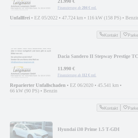
21.990 €
Finanzierung ab
204 €
mtl.
Unfallfrei
•
EZ 05/2022
•
47.724 km
•
116 kW (158 PS)
•
Benzi
Kontakt
Park
Dacia Sandero II Stepway Prestige T
90
11.990 €
Finanzierung ab
112 €
mtl.
Reparierter Unfallschaden
•
EZ 06/2020
•
45.541 km
•
66 kW (90 PS)
•
Benzin
Kontakt
Park
Hyundai i30 Prime 1.5 T-GDI