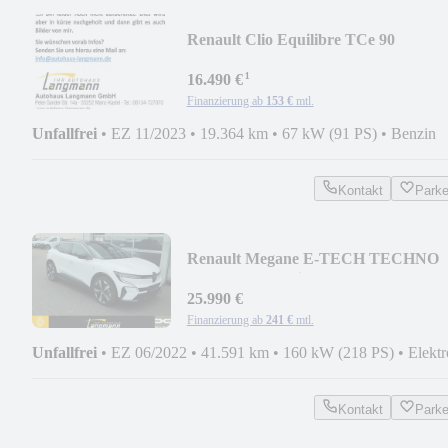
Renault Clio Equilibre TCe 90
¹
16.490 €
Finanzierung ab
153 €
mtl.
Unfallfrei
•
EZ 11/2023
•
19.364 km
•
67 kW (91 PS)
•
Benzin
Kontakt
Park
Renault Megane E-TECH TECHNO
EV60 220hp optimum char
25.990 €
Finanzierung ab
241 €
mtl.
Unfallfrei
•
EZ 06/2022
•
41.591 km
•
160 kW (218 PS)
•
Elektr
Kontakt
Park