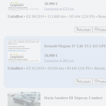
18.990 €
Finanzierung ab
177 €
mtl.
Unfallfrei
•
EZ 06/2019
•
113.000 km
•
165 kW (224 PS)
•
Benz
Kontakt
Park
Renault Megane IV Life TCe 115 GP
10.990 €
Finanzierung ab
102 €
mtl.
Unfallfrei
•
EZ 01/2019
•
59.036 km
•
85 kW (116 PS)
•
Benzin
Kontakt
Park
Dacia Sandero III Stepway Comfort
TCe 90