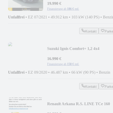
19.990 €
Finanzierung ab
186 €
mtl.
Unfallfrei
•
EZ 07/2021
•
49.912 km
•
103 kW (140 PS)
•
Benzi
Kontakt
Park
Suzuki Ignis Comfort+ 1,2 4x4
Allradantrieb
16.990 €
Finanzierung ab
158 €
mtl.
Unfallfrei
•
EZ 09/2020
•
46.487 km
•
66 kW (90 PS)
•
Benzin
Kontakt
Park
Renault Arkana R.S. LINE TCe 160
EDC (MY21)