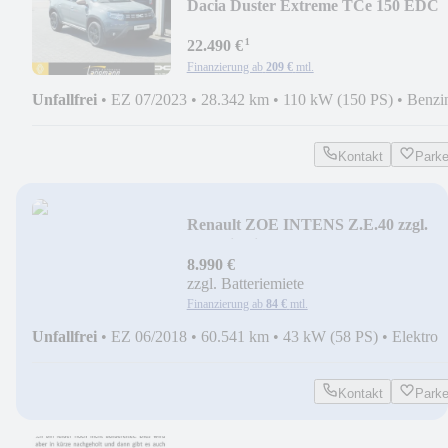
Dacia Duster Extreme TCe 150 EDC
¹
22.490 €
Finanzierung ab
209 €
mtl.
Unfallfrei
•
EZ 07/2023
•
28.342 km
•
110 kW (150 PS)
•
Benzi
Kontakt
Park
Renault ZOE INTENS Z.E.40 zzgl.
Batteriemiete
8.990 €
zzgl. Batteriemiete
Finanzierung ab
84 €
mtl.
Unfallfrei
•
EZ 06/2018
•
60.541 km
•
43 kW (58 PS)
•
Elektro
Kontakt
Park