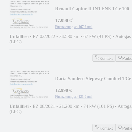
Renault Captur II INTENS TCe 100
LPG
¹
17.990 €
Finanzierung ab
167 €
mtl.
Unfallfrei
•
EZ 02/2022
•
34.580 km
•
67 kW (91 PS)
•
Autogas
(LPG)
Kontakt
Park
Dacia Sandero Stepway Comfort TCe
100 ECO-G
12.990 €
Finanzierung ab
121 €
mtl.
Unfallfrei
•
EZ 08/2021
•
21.200 km
•
74 kW (101 PS)
•
Autoga
(LPG)
Kontakt
Park