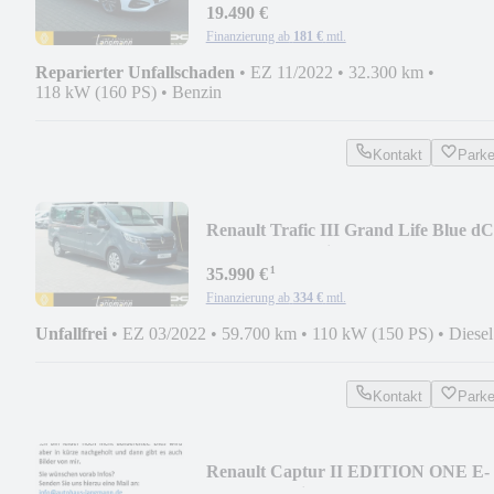
19.490 €
Finanzierung ab
181 €
mtl.
Reparierter Unfallschaden
•
EZ 11/2022
•
32.300 km
•
118 kW (160 PS)
•
Benzin
Kontakt
Park
Renault Trafic III Grand Life Blue dC
150 EDC Camping
¹
35.990 €
Finanzierung ab
334 €
mtl.
Unfallfrei
•
EZ 03/2022
•
59.700 km
•
110 kW (150 PS)
•
Diesel
Kontakt
Park
Renault Captur II EDITION ONE E-
TECH Plug-in 160