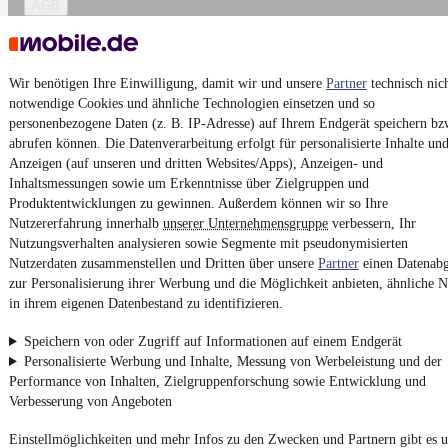
AGB
Vertrag widerrufen
Datenschutz
Wir benötigen Ihre Einwilligung, damit wir und unsere
Partner
technisch nic
Datenschutzeinstellungen
notwendige Cookies und ähnliche Technologien einsetzen und so
Erklärung zur Barrierefreiheit
personenbezogene Daten (z. B. IP-Adresse) auf Ihrem Endgerät speichern bz
abrufen können. Die Datenverarbeitung erfolgt für personalisierte Inhalte un
Report Security Vulnerability (English)
Anzeigen (auf unseren und dritten Websites/Apps), Anzeigen- und
Inhaltsmessungen sowie um Erkenntnisse über Zielgruppen und
Produktentwicklungen zu gewinnen. Außerdem können wir so Ihre
Powered by
Nutzererfahrung innerhalb
unserer Unternehmensgruppe
verbessern, Ihr
Nutzungsverhalten analysieren sowie Segmente mit pseudonymisierten
Nutzerdaten zusammenstellen und Dritten über unsere
Partner
einen Datenabg
Von
Auto verkaufen
über
E-Bikes
und
Gebrauchtwagen
:
zur Personalisierung ihrer Werbung und die Möglichkeit anbieten, ähnliche N
Besuche
mobile.de
in ihrem eigenen Datenbestand zu identifizieren.
Speichern von oder Zugriff auf Informationen auf einem Endgerät
Personalisierte Werbung und Inhalte, Messung von Werbeleistung und der
Performance von Inhalten, Zielgruppenforschung sowie Entwicklung und
Verbesserung von Angeboten
Einstellmöglichkeiten und mehr Infos zu den Zwecken und Partnern gibt es u