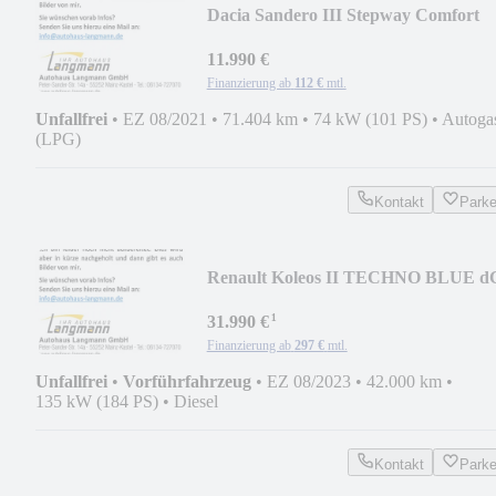
Dacia Sandero III Stepway Comfort
TCe 100 ECO-G
11.990 €
Finanzierung ab
112 €
mtl.
Unfallfrei
•
EZ 08/2021
•
71.404 km
•
74 kW (101 PS)
•
Autoga
(LPG)
Kontakt
Park
Renault Koleos II TECHNO BLUE d
185 4WD Automa
¹
31.990 €
Finanzierung ab
297 €
mtl.
Unfallfrei
•
Vorführfahrzeug
•
EZ 08/2023
•
42.000 km
•
135 kW (184 PS)
•
Diesel
Kontakt
Park