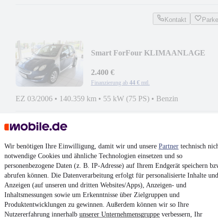
Kontakt
Park
Smart ForFour KLIMAANLAGE
2.400 €
Finanzierung ab
44 €
mtl.
EZ 03/2006
•
140.359 km
•
55 kW (75 PS)
•
Benzin
Kontakt
Park
¹
MwSt. ausweisbar
Wir benötigen Ihre Einwilligung, damit wir und unsere
Partner
technisch nic
notwendige Cookies und ähnliche Technologien einsetzen und so
personenbezogene Daten (z. B. IP-Adresse) auf Ihrem Endgerät speichern bz
abrufen können. Die Datenverarbeitung erfolgt für personalisierte Inhalte un
Anzeigen (auf unseren und dritten Websites/Apps), Anzeigen- und
Inhaltsmessungen sowie um Erkenntnisse über Zielgruppen und
4.6 Sterne
Produktentwicklungen zu gewinnen. Außerdem können wir so Ihre
App installieren
Nutze mobile.de schnell und einfach
Nutzererfahrung innerhalb
unserer Unternehmensgruppe
verbessern, Ihr