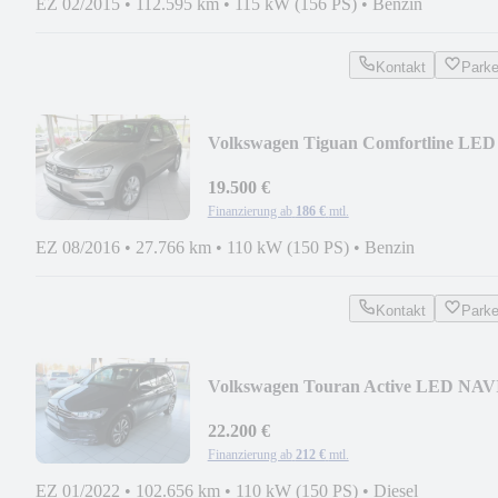
EZ 02/2015
•
112.595 km
•
115 kW (156 PS)
•
Benzin
Kontakt
Park
Volkswagen Tiguan Comfortline LED
NAVI PDC 1.HAND!
19.500 €
Finanzierung ab
186 €
mtl.
EZ 08/2016
•
27.766 km
•
110 kW (150 PS)
•
Benzin
Kontakt
Park
Volkswagen Touran Active LED NAV
DSG KAMERA TEMPOMAT
22.200 €
Finanzierung ab
212 €
mtl.
EZ 01/2022
•
102.656 km
•
110 kW (150 PS)
•
Diesel