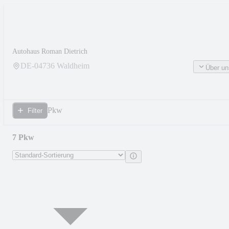
Autohaus Roman Dietrich
DE-
04736
Waldheim
Über un
Pkw
Filter
7 Pkw