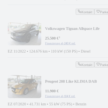
Kontakt
Park
Volkswagen Tiguan Allspace Life
4Motion LED NAVI AHZV
¹
25.500 €
Finanzierung ab
243 €
mtl.
EZ 11/2022
•
124.676 km
•
110 kW (150 PS)
•
Diesel
Kontakt
Park
Peugeot 208 Like KLIMA DAB
TEMPOMAT
11.900 €
Finanzierung ab
114 €
mtl.
EZ 07/2020
•
41.731 km
•
55 kW (75 PS)
•
Benzin