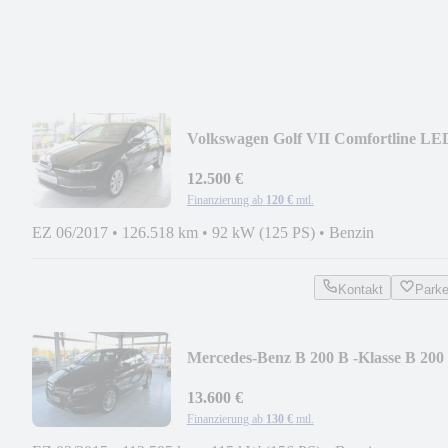
Volkswagen Golf VII Comfortline LE
NAVI AHZV SITZHEIZUNG
12.500 €
Finanzierung ab
120 €
mtl.
EZ 06/2017
•
126.518 km
•
92 kW (125 PS)
•
Benzin
Kontakt
Park
Mercedes-Benz B 200 B -Klasse B 200
13.600 €
Finanzierung ab
130 €
mtl.