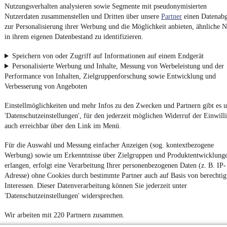
Nutzungsverhalten analysieren sowie Segmente mit pseudonymisierten
Nutzerdaten zusammenstellen und Dritten über unsere
Partner
einen Datenabg
zur Personalisierung ihrer Werbung und die Möglichkeit anbieten, ähnliche N
Impressum
in ihrem eigenen Datenbestand zu identifizieren.
AGB
Speichern von oder Zugriff auf Informationen auf einem Endgerät
Vertrag widerrufen
Personalisierte Werbung und Inhalte, Messung von Werbeleistung und der
Datenschutz
Performance von Inhalten, Zielgruppenforschung sowie Entwicklung und
Verbesserung von Angeboten
Datenschutzeinstellungen
Erklärung zur Barrierefreiheit
Einstellmöglichkeiten und mehr Infos zu den Zwecken und Partnern gibt es u
'Datenschutzeinstellungen', für den jederzeit möglichen Widerruf der Einwill
Report Security Vulnerability (English)
auch erreichbar über den Link im Menü.
Powered by
Für die Auswahl und Messung einfacher Anzeigen (sog. kontextbezogene
Werbung) sowie um Erkenntnisse über Zielgruppen und Produktentwicklung
erlangen, erfolgt eine Verarbeitung Ihrer personenbezogenen Daten (z. B. IP-
Adresse) ohne Cookies durch bestimmte Partner auch auf Basis von berechtig
Weitere Fahrzeuge gibt es auf mobile.de, dem Marktplatz für
Autos
und
Motorräder
Interessen. Dieser Datenverarbeitung können Sie jederzeit unter
'Datenschutzeinstellungen' widersprechen.
Wir arbeiten mit 220 Partnern zusammen.