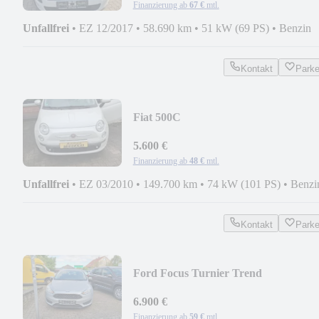
Finanzierung ab
67 €
mtl.
Unfallfrei
•
EZ 12/2017
•
58.690 km
•
51 kW (69 PS)
•
Benzin
Kontakt
Park
Fiat 500C
5.600 €
Finanzierung ab
48 €
mtl.
Unfallfrei
•
EZ 03/2010
•
149.700 km
•
74 kW (101 PS)
•
Benzi
Kontakt
Park
Ford Focus Turnier Trend
6.900 €
Finanzierung ab
59 €
mtl.