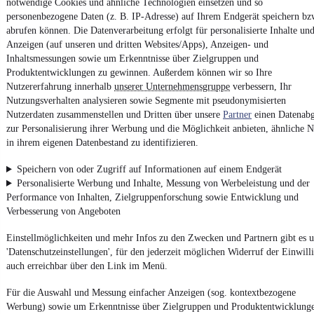
notwendige Cookies und ähnliche Technologien einsetzen und so
4.6 Sterne
App installieren
personenbezogene Daten (z. B. IP-Adresse) auf Ihrem Endgerät speichern bz
Nutze mobile.de schnell und einfach
abrufen können. Die Datenverarbeitung erfolgt für personalisierte Inhalte un
Anzeigen (auf unseren und dritten Websites/Apps), Anzeigen- und
Inhaltsmessungen sowie um Erkenntnisse über Zielgruppen und
Produktentwicklungen zu gewinnen. Außerdem können wir so Ihre
Impressum
Nutzererfahrung innerhalb
unserer Unternehmensgruppe
verbessern, Ihr
AGB
Nutzungsverhalten analysieren sowie Segmente mit pseudonymisierten
Vertrag widerrufen
Nutzerdaten zusammenstellen und Dritten über unsere
Partner
einen Datenabg
zur Personalisierung ihrer Werbung und die Möglichkeit anbieten, ähnliche N
Datenschutz
in ihrem eigenen Datenbestand zu identifizieren.
Datenschutzeinstellungen
Speichern von oder Zugriff auf Informationen auf einem Endgerät
Erklärung zur Barrierefreiheit
Personalisierte Werbung und Inhalte, Messung von Werbeleistung und der
Report Security Vulnerability (English)
Performance von Inhalten, Zielgruppenforschung sowie Entwicklung und
Verbesserung von Angeboten
Powered by
Einstellmöglichkeiten und mehr Infos zu den Zwecken und Partnern gibt es u
'Datenschutzeinstellungen', für den jederzeit möglichen Widerruf der Einwill
auch erreichbar über den Link im Menü.
Weitere Fahrzeuge gibt es auf mobile.de, dem Marktplatz für
Autos
und
Motorräder
Für die Auswahl und Messung einfacher Anzeigen (sog. kontextbezogene
Werbung) sowie um Erkenntnisse über Zielgruppen und Produktentwicklung