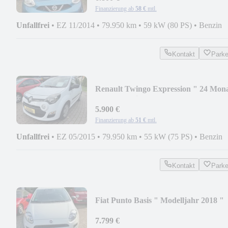
Finanzierung ab
58 €
mtl.
Unfallfrei
•
EZ 11/2014
•
79.950 km
•
59 kW (80 PS)
•
Benzin
Kontakt
Park
Renault Twingo Expression " 24 Mon
Car Garantie
5.900 €
Finanzierung ab
51 €
mtl.
Unfallfrei
•
EZ 05/2015
•
79.950 km
•
55 kW (75 PS)
•
Benzin
Kontakt
Park
Fiat Punto Basis " Modelljahr 2018 "
7.799 €