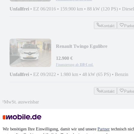
Unfallfrei
•
EZ 06/2016
•
159.900 km
•
88 kW (120 PS)
•
Diesel
Kontakt
Park
Renault Twingo Egulibre
12.900 €
Finanzierung ab
110 €
mtl.
Unfallfrei
•
EZ 09/2022
•
1.980 km
•
48 kW (65 PS)
•
Benzin
Kontakt
Park
¹
MwSt. ausweisbar
Wir benötigen Ihre Einwilligung, damit wir und unsere
Partner
technisch nic