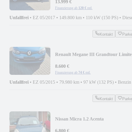
13.999 €
Finanzierung ab
120 €
mtl.
Unfallfrei
•
EZ 05/2017
•
149.800 km
•
110 kW (150 PS)
•
Dies
Kontakt
Park
Renault Megane III Grandtour Limit
8.600 €
Finanzierung ab
74 €
mtl.
Unfallfrei
•
EZ 05/2015
•
79.980 km
•
97 kW (132 PS)
•
Benzin
Kontakt
Park
Nissan Micra 1.2 Acenta
6.800 €