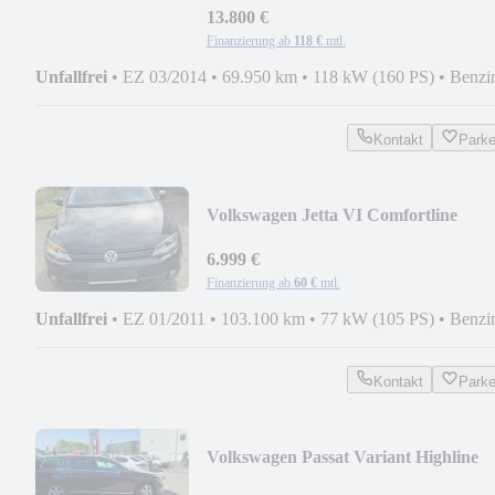
13.800 €
Finanzierung ab
118 €
mtl.
Unfallfrei
•
EZ 03/2014
•
69.950 km
•
118 kW (160 PS)
•
Benzi
Kontakt
Park
Volkswagen Jetta VI Comfortline
6.999 €
Finanzierung ab
60 €
mtl.
Unfallfrei
•
EZ 01/2011
•
103.100 km
•
77 kW (105 PS)
•
Benzi
Kontakt
Park
Volkswagen Passat Variant Highline
BMT/Start-Stopp