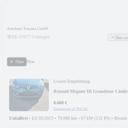
Autohaus Toscana GmbH
DE-
37077
Göttingen
Über un
Pkw
Filter
Unsere Empfehlung
Renault Megane III Grandtour Limit
8.600 €
Finanzierung ab
74 €
mtl.
Unfallfrei
•
EZ 05/2015
•
79.980 km
•
97 kW (132 PS)
•
Benzin