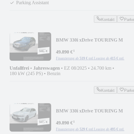
Parking Assistant
Kontakt
Park
BMW 330i xDrive TOURING M
SPORT LC PROF AHK AKUSTIK
¹
49.890 €
Finanzierung ab
519 €
mtl.
Leasing ab
415 €
mtl.
Unfallfrei
•
Jahreswagen
•
EZ 08/2025
•
24.700 km
•
180 kW (245 PS)
•
Benzin
Kontakt
Park
BMW 330i xDrive TOURING M
SPORT LC PROF ACC AHK AK
¹
49.890 €
Finanzierung ab
529 €
mtl.
Leasing ab
495 €
mtl.