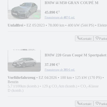
BMW i4 M50 GRAN COUPÉ M
SPORT PRO LASER AHK E-SITZE
¹
45.890 €
Finanzierung ab
487 €
mtl.
Unfallfrei
•
EZ 05/2023
•
78.000 km
•
400 kW (544 PS)
•
Elektr
Kontakt
Park
BMW 220 Gran Coupé M Sportpaket
DAB LED Komfortzg.
¹
37.190 €
Finanzierung ab
395 €
mtl.
Vorführfahrzeug
•
EZ 04/2026
•
100 km
•
125 kW (170 PS)
•
Benzin
5,7 l/100km (komb.)
•
129 g CO₂/km (komb.)
•
CO₂-Klasse
D (komb.)
Kontakt
Park