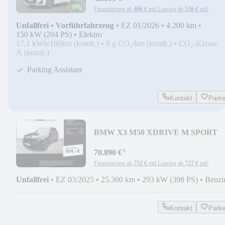
Finanzierung ab
466 €
mtl.
Leasing ab
536 €
mtl.
Unfallfrei
•
Vorführfahrzeug
•
EZ 01/2026
•
4.200 km
•
150 kW (204 PS)
•
Elektro
17,1 kWh/100km (komb.)
•
0 g CO₂/km (komb.)
•
CO₂-Klasse
A (komb.)
Parking Assistant
Kontakt
Park
BMW X3 M50 XDRIVE M SPORT
PRO PANO AHK ICONIC GLOW E
¹
70.890 €
Finanzierung ab
752 €
mtl.
Leasing ab
727 €
mtl.
Unfallfrei
•
EZ 03/2025
•
25.300 km
•
293 kW (398 PS)
•
Benzi
Kontakt
Park