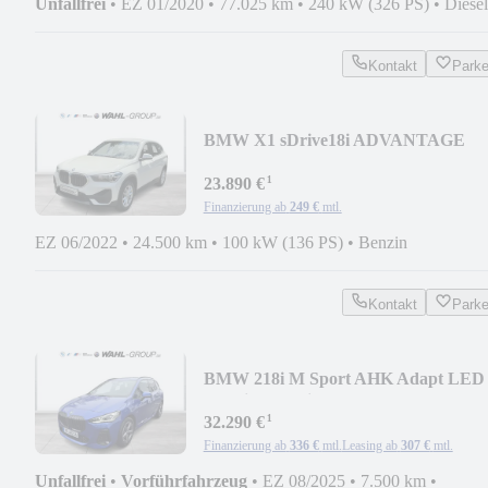
Unfallfrei
•
EZ 01/2020
•
77.025 km
•
240 kW (326 PS)
•
Diesel
Kontakt
Park
BMW X1 sDrive18i ADVANTAGE
NAVI GRA PDC LORDOSE SHZG
¹
23.890 €
Finanzierung ab
249 €
mtl.
EZ 06/2022
•
24.500 km
•
100 kW (136 PS)
•
Benzin
Kontakt
Park
BMW 218i M Sport AHK Adapt LED
Premium Navi SHZ PDC
¹
32.290 €
Finanzierung ab
336 €
mtl.
Leasing ab
307 €
mtl.
Unfallfrei
•
Vorführfahrzeug
•
EZ 08/2025
•
7.500 km
•