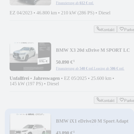
Finanzierung ab
612 €
mtl.
EZ 04/2023
•
46.800 km
•
210 kW (286 PS)
•
Diesel
Kontakt
Park
BMW X3 20d xDrive M SPORT LC
PROF AHK E-SITZE ALARM
¹
50.890 €
Finanzierung ab
540 €
mtl.
Leasing ab
506 €
mtl.
Unfallfrei
•
Jahreswagen
•
EZ 05/2025
•
25.600 km
•
145 kW (197 PS)
•
Diesel
Kontakt
Park
BMW iX1 eDrive20 M Sport Adapt
LED Premium DrivingAs
¹
43.890 €