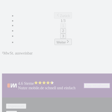
Zurück
1/3
1
2
3
Weiter
¹
MwSt. ausweisbar
4.6 Sterne
App installieren
Nutze mobile.de schnell und einfach
Impressum