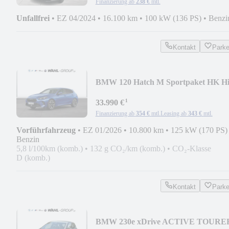
Finanzierung ab
238 €
mtl.
Unfallfrei
•
EZ 04/2024
•
16.100 km
•
100 kW (136 PS)
•
Benzi
Kontakt
Park
BMW 120 Hatch M Sportpaket HK Hi
DAB LED Shz
¹
33.990 €
Finanzierung ab
354 €
mtl.
Leasing ab
343 €
mtl.
Vorführfahrzeug
•
EZ 01/2026
•
10.800 km
•
125 kW (170 PS)
Benzin
5,8 l/100km (komb.)
•
132 g CO₂/km (komb.)
•
CO₂-Klasse
D (komb.)
Kontakt
Park
BMW 230e xDrive ACTIVE TOURE