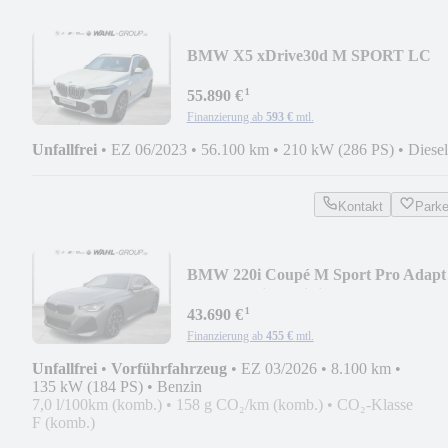
BMW X5 xDrive30d M SPORT LC
PROF HUD AHK E-SITZE AL
¹
55.890 €
Finanzierung ab
593 €
mtl.
Unfallfrei
•
EZ 06/2023
•
56.100 km
•
210 kW (286 PS)
•
Diesel
Kontakt
Park
BMW 220i Coupé M Sport Pro Adapt
LED Premium HiFi
¹
43.690 €
Finanzierung ab
455 €
mtl.
Unfallfrei
•
Vorführfahrzeug
•
EZ 03/2026
•
8.100 km
•
135 kW (184 PS)
•
Benzin
7,0 l/100km (komb.)
•
158 g CO₂/km (komb.)
•
CO₂-Klasse
F (komb.)