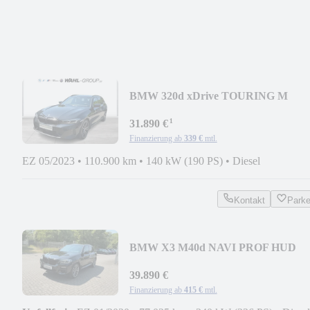
BMW 320d xDrive TOURING M
SPORT PRO LC PROF STANDHZG
¹
31.890 €
Finanzierung ab
339 €
mtl.
EZ 05/2023
•
110.900 km
•
140 kW (190 PS)
•
Diesel
Kontakt
Park
BMW X3 M40d NAVI PROF HUD
STANDHZG AHK PANO LEDER 21
39.890 €
Finanzierung ab
415 €
mtl.