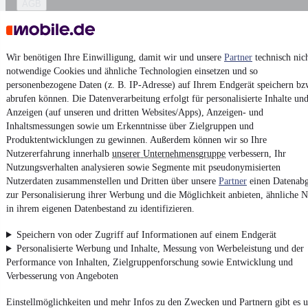
AGB
Vertrag widerrufen
Datenschutz
Wir benötigen Ihre Einwilligung, damit wir und unsere
Partner
technisch nic
Datenschutzeinstellungen
notwendige Cookies und ähnliche Technologien einsetzen und so
Erklärung zur Barrierefreiheit
personenbezogene Daten (z. B. IP-Adresse) auf Ihrem Endgerät speichern bz
abrufen können. Die Datenverarbeitung erfolgt für personalisierte Inhalte un
Report Security Vulnerability (English)
Anzeigen (auf unseren und dritten Websites/Apps), Anzeigen- und
Inhaltsmessungen sowie um Erkenntnisse über Zielgruppen und
Produktentwicklungen zu gewinnen. Außerdem können wir so Ihre
Powered by
Nutzererfahrung innerhalb
unserer Unternehmensgruppe
verbessern, Ihr
Nutzungsverhalten analysieren sowie Segmente mit pseudonymisierten
Nutzerdaten zusammenstellen und Dritten über unsere
Partner
einen Datenabg
Ob
Neuwagen
,
Gebrauchtwagen
oder
Leasing-Angebote
: Alle
zur Personalisierung ihrer Werbung und die Möglichkeit anbieten, ähnliche N
Fahrzeuge gibt es bei mobile.de
in ihrem eigenen Datenbestand zu identifizieren.
Speichern von oder Zugriff auf Informationen auf einem Endgerät
Personalisierte Werbung und Inhalte, Messung von Werbeleistung und der
Performance von Inhalten, Zielgruppenforschung sowie Entwicklung und
Verbesserung von Angeboten
Einstellmöglichkeiten und mehr Infos zu den Zwecken und Partnern gibt es u