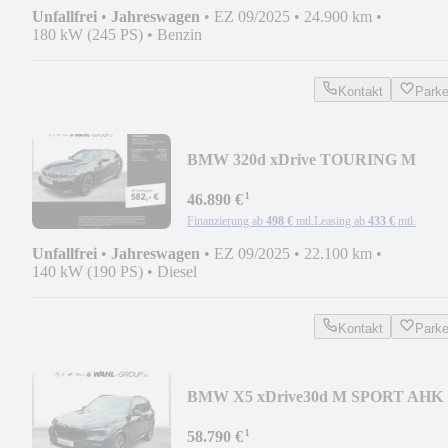
Unfallfrei
•
Jahreswagen
•
EZ 09/2025
•
24.900 km
•
180 kW (245 PS)
•
Benzin
Kontakt
Park
BMW 320d xDrive TOURING M
SPORT LC PROF ACC AKUSTIK
¹
46.890 €
Finanzierung ab
498 €
mtl.
Leasing ab
433 €
mtl.
Unfallfrei
•
Jahreswagen
•
EZ 09/2025
•
22.100 km
•
140 kW (190 PS)
•
Diesel
Kontakt
Park
BMW X5 xDrive30d M SPORT AHK
PANO LASER HUD ALARM S
¹
58.790 €