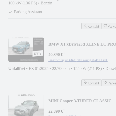
100 kW (136 PS)
•
Benzin
Parking Assistant
Kontakt
Park
BMW X1 xDrive23d XLINE LC PR
HUD AHK HIFI HK DAB A
¹
40.890 €
Finanzierung ab
434 €
mtl.
Leasing ab
481 €
mtl.
Unfallfrei
•
EZ 01/2025
•
22.700 km
•
155 kW (211 PS)
•
Diesel
Kontakt
Park
MINI Cooper 3-TÜRER CLASSIC
TRIM NAVI LED SPORTSITZE
¹
22.890 €