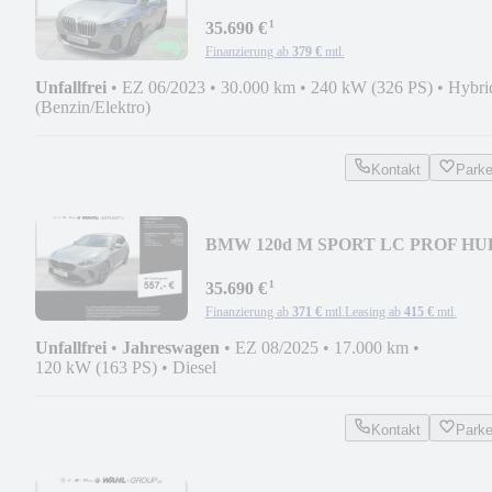
M SPORT NAVI LED AHK H
¹
35.690 €
Finanzierung ab
379 €
mtl.
Unfallfrei
•
EZ 06/2023
•
30.000 km
•
240 kW (326 PS)
•
Hybri
(Benzin/Elektro)
Kontakt
Park
BMW 120d M SPORT LC PROF HU
ICONIC GLOW E-SITZE AL
¹
35.690 €
Finanzierung ab
371 €
mtl.
Leasing ab
415 €
mtl.
Unfallfrei
•
Jahreswagen
•
EZ 08/2025
•
17.000 km
•
120 kW (163 PS)
•
Diesel
Kontakt
Park