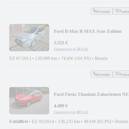
Kontakt
Park
Ford B-Max B-MAX Sync Edition
Zahnriemen Neu
5.555 €
Finanzierung ab
54 €
mtl.
EZ 07/2013
•
139.999 km
•
74 kW (101 PS)
•
Benzin
Kontakt
Park
Ford Fiesta Titanium Zahnriemen N
4.499 €
Finanzierung ab
44 €
mtl.
Unfallfrei
•
EZ 03/2014
•
138.233 km
•
48 kW (65 PS)
•
Benzin