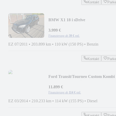
Kontakt
Park
BMW X1 18 i sDrive
3.999 €
Finanzierung ab
39 €
mtl.
EZ 07/2011
•
203.899 km
•
110 kW (150 PS)
•
Benzin
Kontakt
Park
Ford Transit/Tourneo Custom Kombi
300 L1 Tourneo Tita
11.899 €
Finanzierung ab
114 €
mtl.
EZ 03/2014
•
210.233 km
•
114 kW (155 PS)
•
Diesel
Kontakt
Park