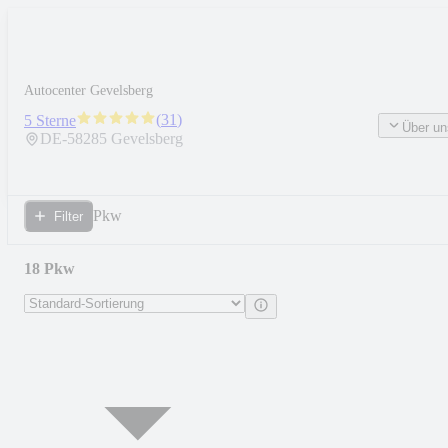
Autocenter Gevelsberg
(
31
)
5 Sterne
Über un
DE-
58285
Gevelsberg
Pkw
Filter
18 Pkw