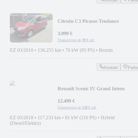
Kontakt
Park
Citroën C3 Picasso Tendance
3.999 €
Finanzierung ab
39 €
mtl.
EZ 03/2010
•
136.255 km
•
70 kW (95 PS)
•
Benzin
Kontakt
Park
Renault Scenic IV Grand Intens
12.499 €
Finanzierung ab
120 €
mtl.
EZ 05/2018
•
117.233 km
•
81 kW (110 PS)
•
Hybrid
(Diesel/Elektro)