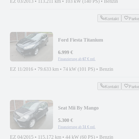
EZ 03/2013
•
113.211 km
•
103 kW (140 PS)
•
Benzin
Kontakt
Park
Ford Fiesta Titanium
6.999 €
Finanzierung ab
67 €
mtl.
EZ 11/2016
•
79.633 km
•
74 kW (101 PS)
•
Benzin
Kontakt
Park
Seat Mii By Mango
5.300 €
Finanzierung ab
51 €
mtl.
EZ 04/2015
•
115.172 km
•
44 kW (60 PS)
•
Benzin