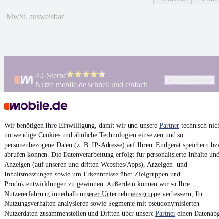
¹
MwSt. ausweisbar
4.6 Sterne
App installieren
Nutze mobile.de schnell und einfach
Impressum
Wir benötigen Ihre Einwilligung, damit wir und unsere
Partner
technisch nic
AGB
notwendige Cookies und ähnliche Technologien einsetzen und so
personenbezogene Daten (z. B. IP-Adresse) auf Ihrem Endgerät speichern bz
Vertrag widerrufen
abrufen können. Die Datenverarbeitung erfolgt für personalisierte Inhalte un
Datenschutz
Anzeigen (auf unseren und dritten Websites/Apps), Anzeigen- und
Inhaltsmessungen sowie um Erkenntnisse über Zielgruppen und
Datenschutzeinstellungen
Produktentwicklungen zu gewinnen. Außerdem können wir so Ihre
Erklärung zur Barrierefreiheit
Nutzererfahrung innerhalb
unserer Unternehmensgruppe
verbessern, Ihr
Nutzungsverhalten analysieren sowie Segmente mit pseudonymisierten
Report Security Vulnerability (English)
Nutzerdaten zusammenstellen und Dritten über unsere
Partner
einen Datenabg