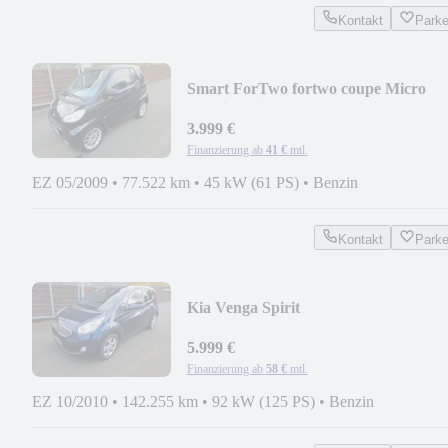
Kontakt
Park
Smart ForTwo fortwo coupe Micro
Hybrid Drive 45 kW
3.999 €
Finanzierung ab
41 €
mtl.
EZ 05/2009
•
77.522 km
•
45 kW (61 PS)
•
Benzin
Kontakt
Park
Kia Venga Spirit
5.999 €
Finanzierung ab
58 €
mtl.
EZ 10/2010
•
142.255 km
•
92 kW (125 PS)
•
Benzin