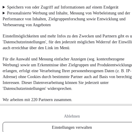
Speichern von oder Zugriff auf Informationen auf einem Endgerät
Personalisierte Werbung und Inhalte, Messung von Werbeleistung und der
Impressum
Performance von Inhalten, Zielgruppenforschung sowie Entwicklung und
AGB
Verbesserung von Angeboten
Vertrag widerrufen
Einstellmöglichkeiten und mehr Infos zu den Zwecken und Partnern gibt es u
Datenschutz
'Datenschutzeinstellungen', für den jederzeit möglichen Widerruf der Einwill
auch erreichbar über den Link im Menü.
Datenschutzeinstellungen
Erklärung zur Barrierefreiheit
Für die Auswahl und Messung einfacher Anzeigen (sog. kontextbezogene
Werbung) sowie um Erkenntnisse über Zielgruppen und Produktentwicklung
Report Security Vulnerability (English)
erlangen, erfolgt eine Verarbeitung Ihrer personenbezogenen Daten (z. B. IP-
Adresse) ohne Cookies durch bestimmte Partner auch auf Basis von berechtig
Powered by
Interessen. Dieser Datenverarbeitung können Sie jederzeit unter
'Datenschutzeinstellungen' widersprechen.
Wir arbeiten mit 220 Partnern zusammen.
Noch mehr
neue Autos
unterschiedlicher Marken, auch als
Leasing-Angebote
, gibt es bei mobile.de
Ablehnen
Einstellungen verwalten