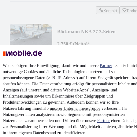
Kontakt
Park
Böckmann NKA 27 3-Seiten
Kippanh.Gesamtgewicht:2700kg
¹
2.750 € (Netto)
3.272 € (Brutto)
Dreiseitenkipper
•
Bis 2.700 kg
•
EZ 07/1999
Wir benötigen Ihre Einwilligung, damit wir und unsere
Partner
technisch nic
notwendige Cookies und ähnliche Technologien einsetzen und so
Kontakt
Park
personenbezogene Daten (z. B. IP-Adresse) auf Ihrem Endgerät speichern bz
abrufen können. Die Datenverarbeitung erfolgt für personalisierte Inhalte un
¹
MwSt. ausweisbar
Anzeigen (auf unseren und dritten Websites/Apps), Anzeigen- und
Inhaltsmessungen sowie um Erkenntnisse über Zielgruppen und
Produktentwicklungen zu gewinnen. Außerdem können wir so Ihre
Nutzererfahrung innerhalb
unserer Unternehmensgruppe
verbessern, Ihr
Nutzungsverhalten analysieren sowie Segmente mit pseudonymisierten
Nutzerdaten zusammenstellen und Dritten über unsere
Partner
einen Datenabg
4.6 Sterne
zur Personalisierung ihrer Werbung und die Möglichkeit anbieten, ähnliche N
App installieren
Nutze mobile.de schnell und einfach
in ihrem eigenen Datenbestand zu identifizieren.