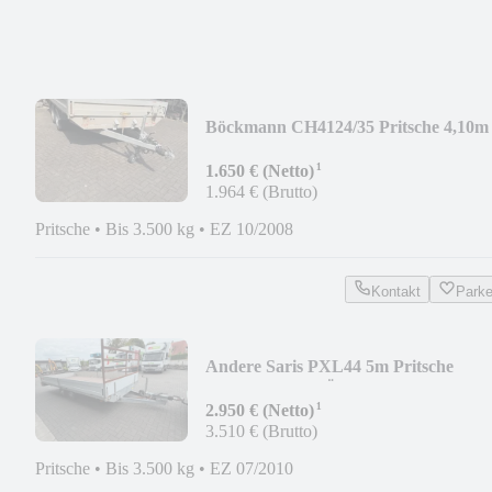
Böckmann CH4124/35 Pritsche 4,10m
Hochlader 3,5to.GGW.
¹
1.650 € (Netto)
1.964 € (Brutto)
Pritsche
•
Bis 3.500 kg
•
EZ 10/2008
Kontakt
Park
Andere Saris PXL44 5m Pritsche
3500kg GGW TÜV
¹
2.950 € (Netto)
3.510 € (Brutto)
Pritsche
•
Bis 3.500 kg
•
EZ 07/2010