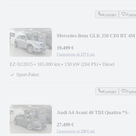
Kontakt
Park
Mercedes-Benz GLK 250 CDI BT 4M
*PanSD*AHK*Bi-Xenon*Leder*Nav
19.499 €
Finanzierung ab
177 €
mtl.
EZ 02/2015
•
165.000 km
•
150 kW (204 PS)
•
Diesel
Sport-Paket
Kontakt
Park
Audi A4 Avant 40 TDI Quattro *S-
Line*ACC*B&O*StdHzg
27.499 €
Finanzierung ab
250 €
mtl.