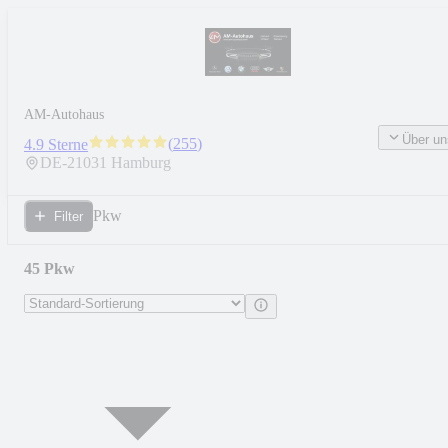
AM-Autohaus
Über un
(
255
)
4.9 Sterne
DE-
21031
Hamburg
Pkw
Filter
45 Pkw