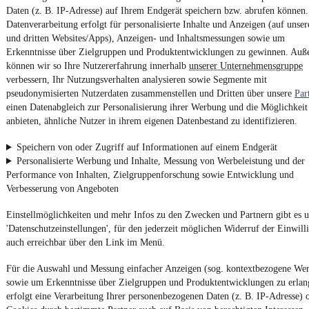
Powered by
Daten (z. B. IP-Adresse) auf Ihrem Endgerät speichern bzw. abrufen können.
Datenverarbeitung erfolgt für personalisierte Inhalte und Anzeigen (auf unser
und dritten Websites/Apps), Anzeigen- und Inhaltsmessungen sowie um
Weitere Fahrzeuge gibt es auf mobile.de, dem Marktplatz für
Erkenntnisse über Zielgruppen und Produktentwicklungen zu gewinnen. Au
Autos
und
Motorräder
können wir so Ihre Nutzererfahrung innerhalb
unserer Unternehmensgruppe
verbessern, Ihr Nutzungsverhalten analysieren sowie Segmente mit
pseudonymisierten Nutzerdaten zusammenstellen und Dritten über unsere
Par
einen Datenabgleich zur Personalisierung ihrer Werbung und die Möglichkeit
anbieten, ähnliche Nutzer in ihrem eigenen Datenbestand zu identifizieren.
Speichern von oder Zugriff auf Informationen auf einem Endgerät
Personalisierte Werbung und Inhalte, Messung von Werbeleistung und der
Performance von Inhalten, Zielgruppenforschung sowie Entwicklung und
Verbesserung von Angeboten
Einstellmöglichkeiten und mehr Infos zu den Zwecken und Partnern gibt es u
'Datenschutzeinstellungen', für den jederzeit möglichen Widerruf der Einwill
auch erreichbar über den Link im Menü.
Für die Auswahl und Messung einfacher Anzeigen (sog. kontextbezogene We
sowie um Erkenntnisse über Zielgruppen und Produktentwicklungen zu erlan
erfolgt eine Verarbeitung Ihrer personenbezogenen Daten (z. B. IP-Adresse) 