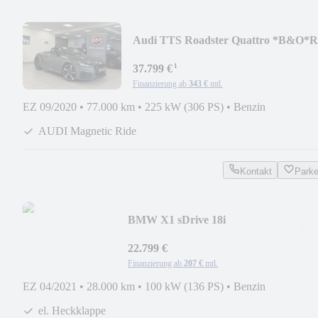
Audi TTS Roadster Quattro *B&O*R
Sitze*Dig.Tach*19"Z
¹
37.799 €
Finanzierung ab
343 €
mtl.
EZ 09/2020
•
77.000 km
•
225 kW (306 PS)
•
Benzin
AUDI Magnetic Ride
Kontakt
Park
BMW X1 sDrive 18i
*Advantage*Kamera*Navi*LED*Sitzh
22.799 €
Finanzierung ab
207 €
mtl.
EZ 04/2021
•
28.000 km
•
100 kW (136 PS)
•
Benzin
el. Heckklappe