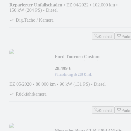
Reparierter Unfallschaden
•
EZ 04/2022
•
102.000 km
•
150 kW (204 PS)
•
Diesel
Dig.Tacho / Kamera
Kontakt
Park
Ford Tourneo Custom
*9Sitzer*Titanium*Bi-Xenon*Leder
28.499 €
Finanzierung ab
259 €
mtl.
EZ 05/2020
•
80.000 km
•
96 kW (131 PS)
•
Diesel
Rückfahrkamera
Kontakt
Park
Mercedes-Benz GLB 220d 4Matic