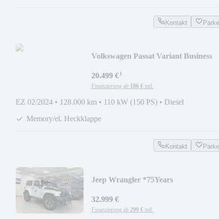
Kontakt
Park
Volkswagen Passat Variant Business
*AHK*ACC*Kamera*Massage
¹
20.499 €
Finanzierung ab
186 €
mtl.
EZ 02/2024
•
128.000 km
•
110 kW (150 PS)
•
Diesel
Memory/el. Heckklappe
Kontakt
Park
Jeep Wrangler *75Years
Edition*TrailRated*AHK*1.Hand*
32.999 €
Finanzierung ab
299 €
mtl.