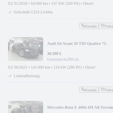
EZ 01/2018
•
64.000 km
•
147 kW (200 PS)
•
Diesel
Seilwinde| LED-Lichtba
Kontakt
Park
Audi A6 Avant 50 TDI Quattro *S-
Line*AHK*360°K*Matrix
30.599 €
Finanzierung ab
278 €
mtl.
EZ 06/2021
•
145.000 km
•
210 kW (286 PS)
•
Diesel
Lenkradheizung
Kontakt
Park
Mercedes-Benz E 400d 4M All-Terrai
*PanSD*ACC*AHK*Memory*20"Z