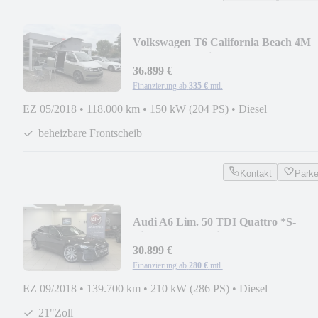
Volkswagen T6 California Beach 4M
*AHK*ACC*Tisch*StdHzg
36.899 €
Finanzierung ab
335 €
mtl.
EZ 05/2018
•
118.000 km
•
150 kW (204 PS)
•
Diesel
beheizbare Frontscheib
Kontakt
Park
Audi A6 Lim. 50 TDI Quattro *S-
Line*ACC*Matrix*360°K
30.899 €
Finanzierung ab
280 €
mtl.
EZ 09/2018
•
139.700 km
•
210 kW (286 PS)
•
Diesel
21"Zoll