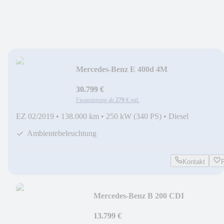
Mercedes-Benz E 400d 4M
*Avantgarde*NIGHT*ACC*Memory*Burm
30.799 €
Finanzierung ab
279 €
mtl.
EZ 02/2019
•
138.000 km
•
250 kW (340 PS)
•
Diesel
Ambientebeleuchtung
Kontakt
Mercedes-Benz B 200 CDI
*AMG*Night*PanoSD*Bi-
Xenon*Navi*Klima
13.799 €