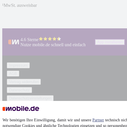
¹
MwSt. ausweisbar
4.6 Sterne
App installieren
Nutze mobile.de schnell und einfach
Impressum
AGB
Vertrag widerrufen
Datenschutz
Datenschutzeinstellungen
Erklärung zur Barrierefreiheit
Report Security Vulnerability (English)
Wir benötigen Ihre Einwilligung, damit wir und unsere
Partner
technisch nic
notwendige Cookies und ähnliche Technologien einsetzen und so personenbe