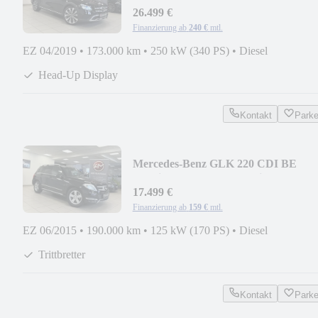
26.499 €
Finanzierung ab
240 €
mtl.
EZ 04/2019
•
173.000 km
•
250 kW (340 PS)
•
Diesel
Head-Up Display
Kontakt
Park
Mercedes-Benz GLK 220 CDI BE
4Matic *PanoSD*AHK*Bi-
Xenon*Leder
17.499 €
Finanzierung ab
159 €
mtl.
EZ 06/2015
•
190.000 km
•
125 kW (170 PS)
•
Diesel
Trittbretter
Kontakt
Park