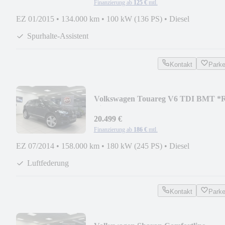
Finanzierung ab
125 €
mtl.
EZ 01/2015
•
134.000 km
•
100 kW (136 PS)
•
Diesel
Spurhalte-Assistent
Kontakt
Park
Volkswagen Touareg V6 TDI BMT *
Line*ACC*AHK*Memory*Kamera
20.499 €
Finanzierung ab
186 €
mtl.
EZ 07/2014
•
158.000 km
•
180 kW (245 PS)
•
Diesel
Luftfederung
Kontakt
Park