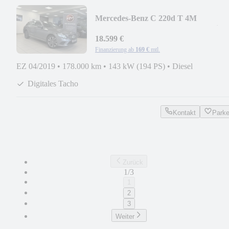
Mercedes-Benz C 220d T 4M
*Avantgarde*PanoSD*AHK*Multibe
18.599 €
Finanzierung ab
169 €
mtl.
EZ 04/2019
•
178.000 km
•
143 kW (194 PS)
•
Diesel
Digitales Tacho
Kontakt
Park
Zurück
1/3
1
2
3
Weiter