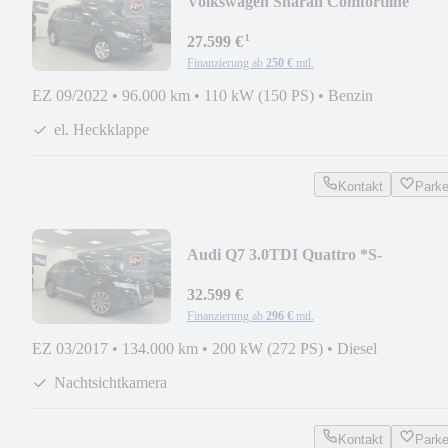
Volkswagen Sharan Comfortline
*7Sitzer*ACC*AHK*BiXenon*Navi
¹
27.599 €
Finanzierung ab
250 €
mtl.
EZ 09/2022
•
96.000 km
•
110 kW (150 PS)
•
Benzin
el. Heckklappe
Kontakt
Park
Audi Q7 3.0TDI Quattro *S-
Line*HUD*BOSE*Allradlenkung
32.599 €
Finanzierung ab
296 €
mtl.
EZ 03/2017
•
134.000 km
•
200 kW (272 PS)
•
Diesel
Nachtsichtkamera
Kontakt
Park