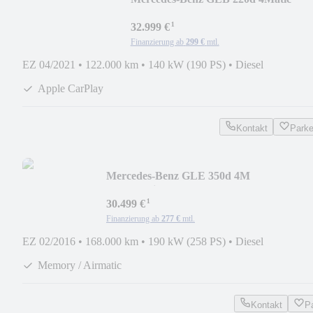
*AMG*PanoSD*ACC*AHK*LED*
¹
32.999 €
Finanzierung ab
299 €
mtl.
EZ 04/2021
•
122.000 km
•
140 kW (190 PS)
•
Diesel
Apple CarPlay
Kontakt
Park
Mercedes-Benz GLE 350d 4M
*AMG*Night*PanSD*ACC*AHK*StdHzg*
¹
30.499 €
Finanzierung ab
277 €
mtl.
EZ 02/2016
•
168.000 km
•
190 kW (258 PS)
•
Diesel
Memory / Airmatic
Kontakt
P