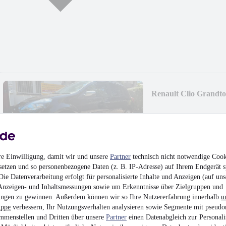
Renault Clio Grandt
5.990 €
Finanzierung ab
58 €
mtl.
Unfallfrei
•
EZ 05/201
re Einwilligung, damit wir und unsere
Partner
technisch nicht notwendige Cook
setzen und so personenbezogene Daten (z. B. IP-Adresse) auf Ihrem Endgerät s
ie Datenverarbeitung erfolgt für personalisierte Inhalte und Anzeigen (auf uns
Anzeigen- und Inhaltsmessungen sowie um Erkenntnisse über Zielgruppen und
ngen zu gewinnen. Außerdem können wir so Ihre Nutzererfahrung innerhalb
u
uppe
verbessern, Ihr Nutzungsverhalten analysieren sowie Segmente mit pseudo
Ford Focus Lim. Styl
mmenstellen und Dritten über unsere
Partner
einen Datenabgleich zur Personali