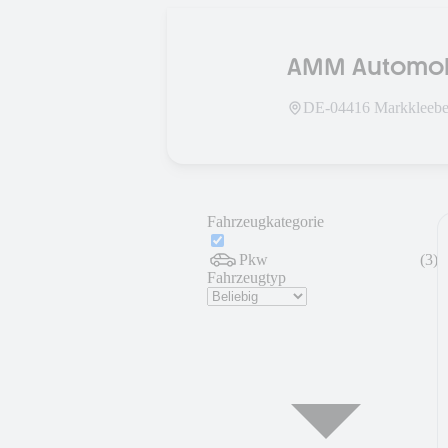
AMM Automob
DE-
04416
Markkleebe
Fahrzeugkategorie
Pkw
(
3
)
Fahrzeugtyp