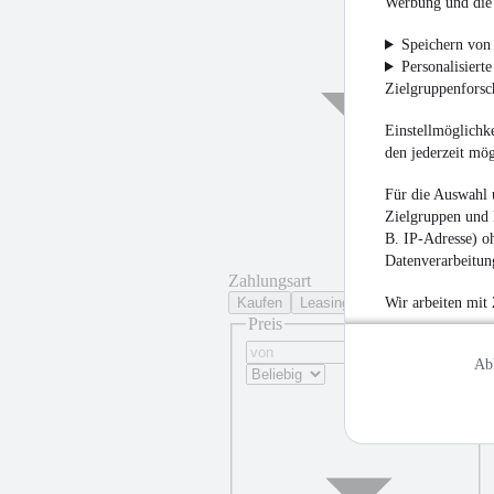
Werbung und die 
Speichern von 
Personalisiert
Zielgruppenfors
Einstellmöglichke
den jederzeit mö
Für die Auswahl 
Zielgruppen und 
B. IP-Adresse) oh
Datenverarbeitung
Zahlungsart
Kaufen
Leasing
Wir arbeiten mit
Preis
Ab
¹