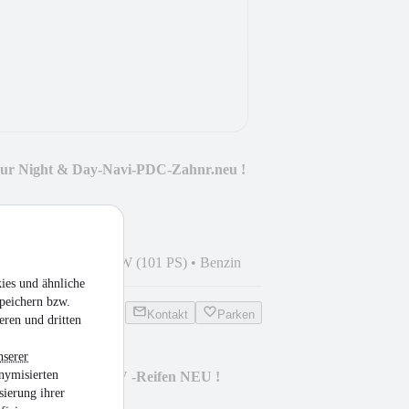
our Night & Day-Navi-PDC-Zahnr.neu !
1
•
99.800 km
•
74 kW (101 PS)
•
Benzin
ies und ähnliche
peichern bzw.
Kontakt
Parken
eren und dritten
nserer
nymisierten
e-bis 2025 1 Hd-TÜV -Reifen NEU !
sierung ihrer