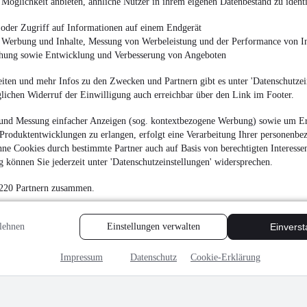
Möglichkeit anbieten, ähnliche Nutzer in ihrem eigenen Datenbestand zu identi
4.990 €
Finanzierung ab
51 €
mtl.
oder Zugriff auf Informationen auf einem Endgerät
e Werbung und Inhalte, Messung von Werbeleistung und der Performance von In
Unfallfrei
•
EZ 01/200
chung sowie Entwicklung und Verbesserung von Angeboten
iten und mehr Infos zu den Zwecken und Partnern gibt es unter 'Datenschutzein
glichen Widerruf der Einwilligung auch erreichbar über den Link im Footer.
und Messung einfacher Anzeigen (sog. kontextbezogene Werbung) sowie um Er
Dacia Sandero II St
Produktentwicklungen zu erlangen, erfolgt eine Verarbeitung Ihrer personenbe
ne Cookies durch bestimmte Partner auch auf Basis von berechtigten Interesse
6.490 €
 können Sie jederzeit unter 'Datenschutzeinstellungen' widersprechen.
Finanzierung ab
63 €
mtl.
 220 Partnern zusammen.
Unfallfrei
•
EZ 07/201
lehnen
Einstellungen verwalten
Einvers
Impressum
Datenschutz
Cookie-Erklärung
MwSt. ausweisbar