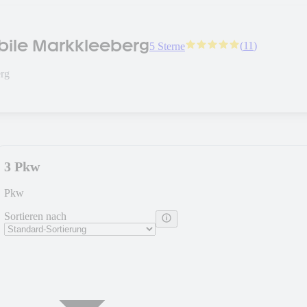
ile Markkleeberg
(
11
)
5 Sterne
rg
3 Pkw
Pkw
Sortieren nach