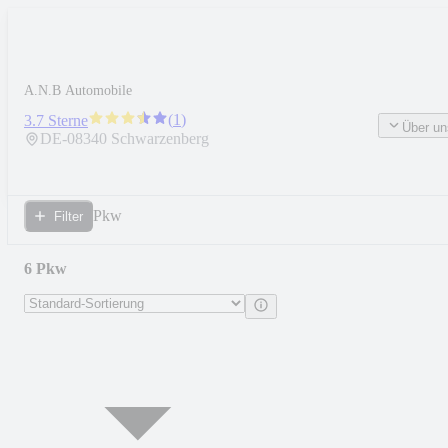
A.N.B Automobile
(
1
)
3.7 Sterne
Über un
DE-
08340
Schwarzenberg
Pkw
Filter
6 Pkw