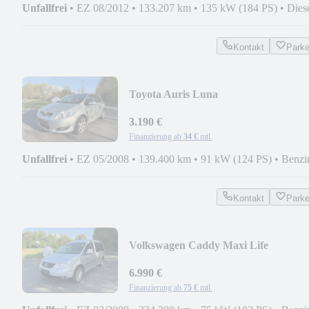
Unfallfrei
•
EZ 08/2012
•
133.207 km
•
135 kW (184 PS)
•
Dies
Kontakt
Park
Toyota Auris Luna
3.190 €
Finanzierung ab
34 €
mtl.
Unfallfrei
•
EZ 05/2008
•
139.400 km
•
91 kW (124 PS)
•
Benzi
Kontakt
Park
Volkswagen Caddy Maxi Life
6.990 €
Finanzierung ab
75 €
mtl.