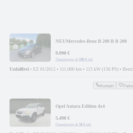
NEU
Mercedes-Benz B 200 B B 200
9.990 €
Finanzierung ab
106 €
mtl.
Unfallfrei
•
EZ 01/2012
•
111.000 km
•
115 kW (156 PS)
•
Benz
Kontakt
Park
Opel Antara Edition 4x4
5.490 €
Finanzierung ab
58 €
mtl.