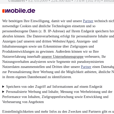
Unfallfrei
•
EZ 03/2009
•
224.300 km
•
75 kW (102 PS)
•
Benzi
Kontakt
Park
Wir benötigen Ihre Einwilligung, damit wir und unsere
Partner
technisch nic
¹
MwSt. ausweisbar
notwendige Cookies und ähnliche Technologien einsetzen und so
personenbezogene Daten (z. B. IP-Adresse) auf Ihrem Endgerät speichern bz
abrufen können. Die Datenverarbeitung erfolgt für personalisierte Inhalte un
Anzeigen (auf unseren und dritten Websites/Apps), Anzeigen- und
Inhaltsmessungen sowie um Erkenntnisse über Zielgruppen und
Produktentwicklungen zu gewinnen. Außerdem können wir so Ihre
4.6 Sterne
Nutzererfahrung innerhalb
unserer Unternehmensgruppe
verbessern, Ihr
App installieren
Nutze mobile.de schnell und einfach
Nutzungsverhalten analysieren sowie Segmente mit pseudonymisierten
Nutzerdaten zusammenstellen und Dritten über unsere
Partner
einen Datenabg
zur Personalisierung ihrer Werbung und die Möglichkeit anbieten, ähnliche N
in ihrem eigenen Datenbestand zu identifizieren.
Impressum
AGB
Speichern von oder Zugriff auf Informationen auf einem Endgerät
Personalisierte Werbung und Inhalte, Messung von Werbeleistung und der
Vertrag widerrufen
Performance von Inhalten, Zielgruppenforschung sowie Entwicklung und
Datenschutz
Verbesserung von Angeboten
Datenschutzeinstellungen
Einstellmöglichkeiten und mehr Infos zu den Zwecken und Partnern gibt es u