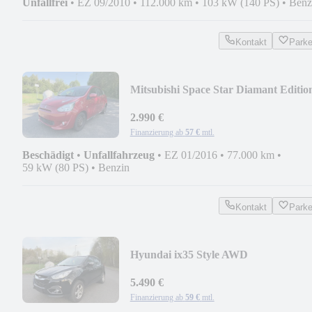
Unfallfrei
•
EZ 09/2010
•
112.000 km
•
103 kW (140 PS)
•
Benz
Kontakt
Park
Mitsubishi Space Star Diamant Editio
2.990 €
Finanzierung ab
57 €
mtl.
Beschädigt
•
Unfallfahrzeug
•
EZ 01/2016
•
77.000 km
•
59 kW (80 PS)
•
Benzin
Kontakt
Park
Hyundai ix35 Style AWD
5.490 €
Finanzierung ab
59 €
mtl.