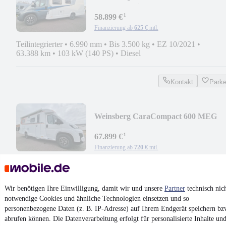
MF#Standklima#SAT#TV
¹
58.899 €
Finanzierung ab
625 €
mtl.
Teilintegrierter
•
6.990 mm
•
Bis 3.500 kg
•
EZ 10/2021
•
63.388 km
•
103 kW (140 PS)
•
Diesel
Kontakt
Park
Weinsberg CaraCompact 600 MEG
Pepper#Autom.#Advance#Gasfl.
¹
67.899 €
Finanzierung ab
720 €
mtl.
Neufahrzeug
•
Teilintegrierter
•
6.750 mm
•
Bis 3.500 kg
•
103 kW (140 PS)
•
Diesel
Wir benötigen Ihre Einwilligung, damit wir und unsere
Partner
technisch nic
notwendige Cookies und ähnliche Technologien einsetzen und so
Kontakt
Park
personenbezogene Daten (z. B. IP-Adresse) auf Ihrem Endgerät speichern bz
¹
MwSt. ausweisbar
abrufen können. Die Datenverarbeitung erfolgt für personalisierte Inhalte un