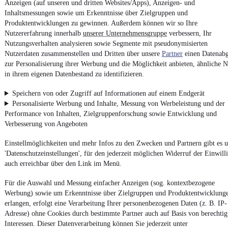
Anzeigen (auf unseren und dritten Websites/Apps), Anzeigen- und
Inhaltsmessungen sowie um Erkenntnisse über Zielgruppen und
Produktentwicklungen zu gewinnen. Außerdem können wir so Ihre
Nutzererfahrung innerhalb
unserer Unternehmensgruppe
verbessern, Ihr
Nutzungsverhalten analysieren sowie Segmente mit pseudonymisierten
Nutzerdaten zusammenstellen und Dritten über unsere
Partner
einen Datenabg
4.6 Sterne
App installieren
Nutze mobile.de schnell und einfach
zur Personalisierung ihrer Werbung und die Möglichkeit anbieten, ähnliche N
in ihrem eigenen Datenbestand zu identifizieren.
Speichern von oder Zugriff auf Informationen auf einem Endgerät
Impressum
Personalisierte Werbung und Inhalte, Messung von Werbeleistung und der
Performance von Inhalten, Zielgruppenforschung sowie Entwicklung und
AGB
Verbesserung von Angeboten
Vertrag widerrufen
Einstellmöglichkeiten und mehr Infos zu den Zwecken und Partnern gibt es u
Datenschutz
'Datenschutzeinstellungen', für den jederzeit möglichen Widerruf der Einwill
Datenschutzeinstellungen
auch erreichbar über den Link im Menü.
Erklärung zur Barrierefreiheit
Für die Auswahl und Messung einfacher Anzeigen (sog. kontextbezogene
Report Security Vulnerability (English)
Werbung) sowie um Erkenntnisse über Zielgruppen und Produktentwicklung
erlangen, erfolgt eine Verarbeitung Ihrer personenbezogenen Daten (z. B. IP-
Adresse) ohne Cookies durch bestimmte Partner auch auf Basis von berechtig
Powered by
Interessen. Dieser Datenverarbeitung können Sie jederzeit unter