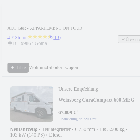
AOT GbR - APPARTEMENT ON TOUR
(
10
)
4.7 Sterne
Über un
DE-
99867
Gotha
Wohnmobil oder -wagen
Filter
Unsere Empfehlung
Weinsberg CaraCompact 600 MEG
Pepper#Autom.#Advance#Gasfl.
¹
67.899 €
Finanzierung ab
720 €
mtl.
Neufahrzeug
•
Teilintegrierter
•
6.750 mm
•
Bis 3.500 kg
•
103 kW (140 PS)
•
Diesel