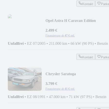
Kontakt
Park
Opel Astra H Caravan Edition
2.499 €
Finanzierung ab
47 €
mtl.
Unfallfrei
•
EZ 07/2005
•
211.000 km
•
66 kW (90 PS)
•
Benzin
Kontakt
Park
Chrysler Saratoga
3.799 €
Finanzierung ab
41 €
mtl.
Unfallfrei
•
EZ 08/1991
•
47.000 km
•
71 kW (97 PS)
•
Benzin