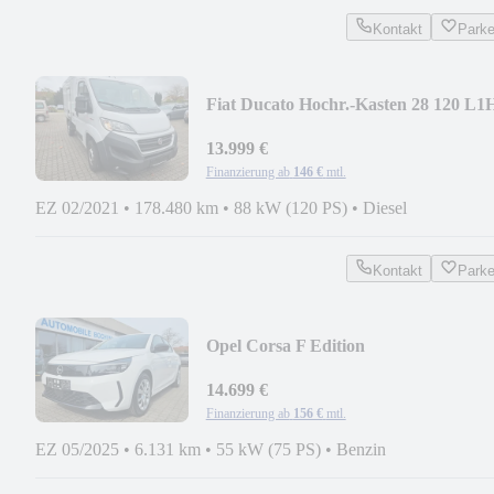
Kontakt
Park
Fiat Ducato Hochr.-Kasten 28 120 L1
RS: 3000 mm
13.999 €
Finanzierung ab
146 €
mtl.
EZ 02/2021
•
178.480 km
•
88 kW (120 PS)
•
Diesel
Kontakt
Park
Opel Corsa F Edition
14.699 €
Finanzierung ab
156 €
mtl.
EZ 05/2025
•
6.131 km
•
55 kW (75 PS)
•
Benzin