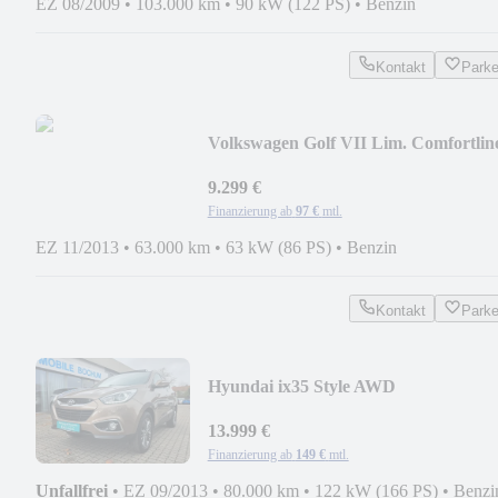
EZ 08/2009
•
103.000 km
•
90 kW (122 PS)
•
Benzin
Kontakt
Park
Volkswagen Golf VII Lim. Comfortlin
BMT
9.299 €
Finanzierung ab
97 €
mtl.
EZ 11/2013
•
63.000 km
•
63 kW (86 PS)
•
Benzin
Kontakt
Park
Hyundai ix35 Style AWD
13.999 €
Finanzierung ab
149 €
mtl.
Unfallfrei
•
EZ 09/2013
•
80.000 km
•
122 kW (166 PS)
•
Benzi