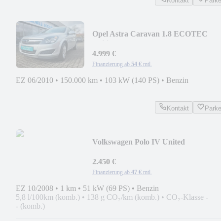
Kontakt
Park
Opel Astra Caravan 1.8 ECOTEC
Edition 111 Jahre
4.999 €
Finanzierung ab
54 €
mtl.
EZ 06/2010
•
150.000 km
•
103 kW (140 PS)
•
Benzin
Kontakt
Park
Volkswagen Polo IV United
2.450 €
Finanzierung ab
47 €
mtl.
EZ 10/2008
•
1 km
•
51 kW (69 PS)
•
Benzin
5,8 l/100km (komb.)
•
138 g CO₂/km (komb.)
•
CO₂-Klasse -
- (komb.)