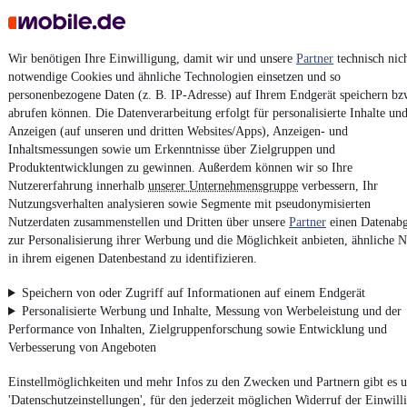
AGB
Vertrag widerrufen
Wir benötigen Ihre Einwilligung, damit wir und unsere
Partner
technisch nic
Datenschutz
notwendige Cookies und ähnliche Technologien einsetzen und so
personenbezogene Daten (z. B. IP-Adresse) auf Ihrem Endgerät speichern bz
Datenschutzeinstellungen
abrufen können. Die Datenverarbeitung erfolgt für personalisierte Inhalte un
Erklärung zur Barrierefreiheit
Anzeigen (auf unseren und dritten Websites/Apps), Anzeigen- und
Inhaltsmessungen sowie um Erkenntnisse über Zielgruppen und
Report Security Vulnerability (English)
Produktentwicklungen zu gewinnen. Außerdem können wir so Ihre
Nutzererfahrung innerhalb
unserer Unternehmensgruppe
verbessern, Ihr
Powered by
Nutzungsverhalten analysieren sowie Segmente mit pseudonymisierten
Nutzerdaten zusammenstellen und Dritten über unsere
Partner
einen Datenabg
zur Personalisierung ihrer Werbung und die Möglichkeit anbieten, ähnliche N
in ihrem eigenen Datenbestand zu identifizieren.
Entdecke
Kleinwagen
,
SUV
und
Wohnmobile
und mehr bei
mobile.de
Speichern von oder Zugriff auf Informationen auf einem Endgerät
Personalisierte Werbung und Inhalte, Messung von Werbeleistung und der
Performance von Inhalten, Zielgruppenforschung sowie Entwicklung und
Verbesserung von Angeboten
Einstellmöglichkeiten und mehr Infos zu den Zwecken und Partnern gibt es u
'Datenschutzeinstellungen', für den jederzeit möglichen Widerruf der Einwill