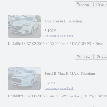
Kontakt
Park
Opel Corsa E Selection
5.199 €
Finanzierung ab
55 €
mtl.
Unfallfrei
•
EZ 02/2015
•
130.000 km
•
51 kW (69 PS)
•
Benzin
Kontakt
Park
Ford B-Max B-MAX Titanium
5.799 €
Finanzierung ab
62 €
mtl.
Unfallfrei
•
EZ 06/2016
•
144.089 km
•
74 kW (101 PS)
•
Benzi