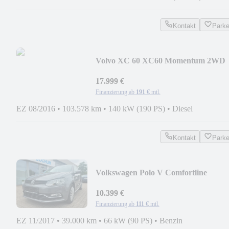
Kontakt
Park
Volvo XC 60 XC60 Momentum 2WD
17.999 €
Finanzierung ab
191 €
mtl.
EZ 08/2016
•
103.578 km
•
140 kW (190 PS)
•
Diesel
Kontakt
Park
Volkswagen Polo V Comfortline
BMT/Start-Stopp
10.399 €
Finanzierung ab
111 €
mtl.
EZ 11/2017
•
39.000 km
•
66 kW (90 PS)
•
Benzin