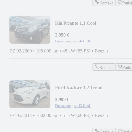
Kontakt
Park
Kia Picanto 1.1 Cool
2.950 €
Finanzierung ab
56 €
mtl.
EZ 02/2009
•
105.000 km
•
48 kW (65 PS)
•
Benzin
Kontakt
Park
Ford Ka/Ka+ 1,2 Trend
3.999 €
Finanzierung ab
43 €
mtl.
EZ 05/2014
•
160.000 km
•
51 kW (69 PS)
•
Benzin