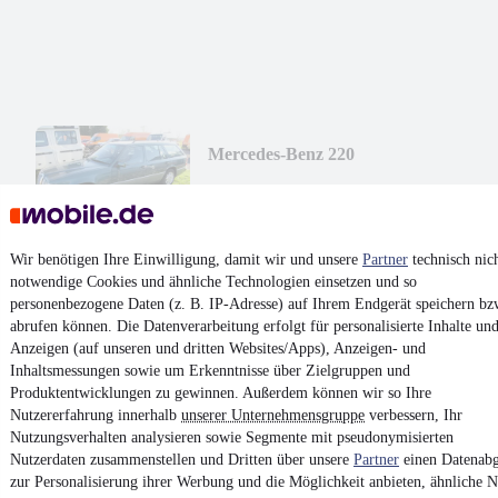
Mercedes-Benz 220
2.700 €
Finanzierung ab
51 €
mtl.
Unfallfrei
•
Nicht fahrtauglich
•
EZ 03/1993
•
317.599 km
•
Wir benötigen Ihre Einwilligung, damit wir und unsere
Partner
technisch nic
110 kW (150 PS)
•
Benzin
notwendige Cookies und ähnliche Technologien einsetzen und so
personenbezogene Daten (z. B. IP-Adresse) auf Ihrem Endgerät speichern bz
abrufen können. Die Datenverarbeitung erfolgt für personalisierte Inhalte un
Kontakt
Park
Anzeigen (auf unseren und dritten Websites/Apps), Anzeigen- und
Inhaltsmessungen sowie um Erkenntnisse über Zielgruppen und
¹
MwSt. ausweisbar
Produktentwicklungen zu gewinnen. Außerdem können wir so Ihre
Nutzererfahrung innerhalb
unserer Unternehmensgruppe
verbessern, Ihr
Nutzungsverhalten analysieren sowie Segmente mit pseudonymisierten
Nutzerdaten zusammenstellen und Dritten über unsere
Partner
einen Datenabg
zur Personalisierung ihrer Werbung und die Möglichkeit anbieten, ähnliche N