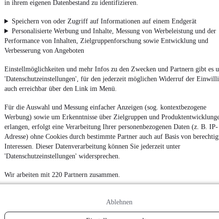
in ihrem eigenen Datenbestand zu identifizieren.
4.6 Sterne
App installieren
Nutze mobile.de schnell und einfach
Speichern von oder Zugriff auf Informationen auf einem Endgerät
Personalisierte Werbung und Inhalte, Messung von Werbeleistung und der
Performance von Inhalten, Zielgruppenforschung sowie Entwicklung und
Verbesserung von Angeboten
Impressum
AGB
Einstellmöglichkeiten und mehr Infos zu den Zwecken und Partnern gibt es u
'Datenschutzeinstellungen', für den jederzeit möglichen Widerruf der Einwill
Vertrag widerrufen
auch erreichbar über den Link im Menü.
Datenschutz
Für die Auswahl und Messung einfacher Anzeigen (sog. kontextbezogene
Datenschutzeinstellungen
Werbung) sowie um Erkenntnisse über Zielgruppen und Produktentwicklung
Erklärung zur Barrierefreiheit
erlangen, erfolgt eine Verarbeitung Ihrer personenbezogenen Daten (z. B. IP-
Adresse) ohne Cookies durch bestimmte Partner auch auf Basis von berechtig
Report Security Vulnerability (English)
Interessen. Dieser Datenverarbeitung können Sie jederzeit unter
'Datenschutzeinstellungen' widersprechen.
Powered by
Wir arbeiten mit 220 Partnern zusammen.
Von
Auto verkaufen
über
E-Bikes
und
Gebrauchtwagen
:
Besuche
Ablehnen
mobile.de