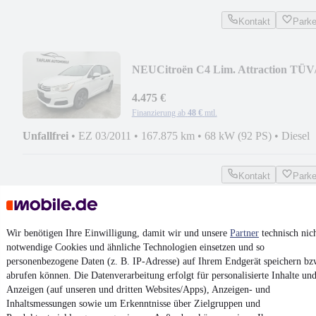
Kontakt
Park
NEU
Citroën C4 Lim. Attraction TÜV
NEU
4.475 €
Finanzierung ab
48 €
mtl.
Unfallfrei
•
EZ 03/2011
•
167.875 km
•
68 kW (92 PS)
•
Diesel
Kontakt
Park
¹
MwSt. ausweisbar
Wir benötigen Ihre Einwilligung, damit wir und unsere
Partner
technisch nic
notwendige Cookies und ähnliche Technologien einsetzen und so
personenbezogene Daten (z. B. IP-Adresse) auf Ihrem Endgerät speichern bz
abrufen können. Die Datenverarbeitung erfolgt für personalisierte Inhalte un
4.6 Sterne
Anzeigen (auf unseren und dritten Websites/Apps), Anzeigen- und
App installieren
Nutze mobile.de schnell und einfach
Inhaltsmessungen sowie um Erkenntnisse über Zielgruppen und