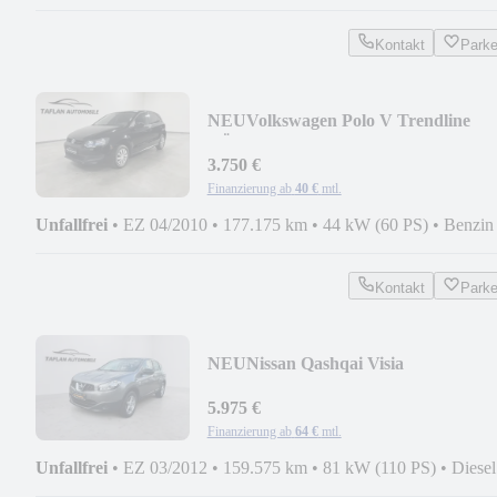
Kontakt
Park
NEU
Volkswagen Polo V Trendline
TÜV/NEU
3.750 €
Finanzierung ab
40 €
mtl.
Unfallfrei
•
EZ 04/2010
•
177.175 km
•
44 kW (60 PS)
•
Benzin
Kontakt
Park
NEU
Nissan Qashqai Visia
5.975 €
Finanzierung ab
64 €
mtl.
Unfallfrei
•
EZ 03/2012
•
159.575 km
•
81 kW (110 PS)
•
Diesel