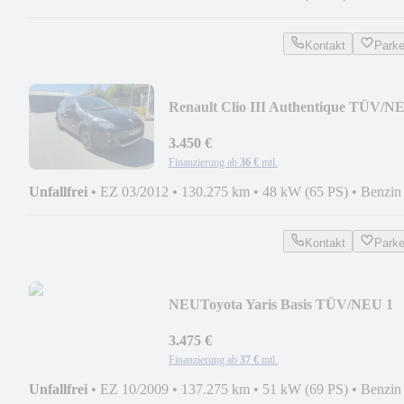
Kontakt
Park
Renault Clio III Authentique TÜV/N
3.450 €
Finanzierung ab
36 €
mtl.
Unfallfrei
•
EZ 03/2012
•
130.275 km
•
48 kW (65 PS)
•
Benzin
Kontakt
Park
NEU
Toyota Yaris Basis TÜV/NEU 1
.HAND
3.475 €
Finanzierung ab
37 €
mtl.
Unfallfrei
•
EZ 10/2009
•
137.275 km
•
51 kW (69 PS)
•
Benzin