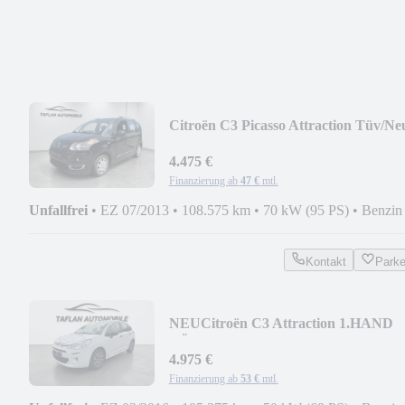
Citroën C3 Picasso Attraction Tüv/Ne
1.Hand Schekheft
4.475 €
Finanzierung ab
47 €
mtl.
Unfallfrei
•
EZ 07/2013
•
108.575 km
•
70 kW (95 PS)
•
Benzin
Kontakt
Park
NEU
Citroën C3 Attraction 1.HAND
TÜV/NEU
4.975 €
Finanzierung ab
53 €
mtl.