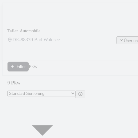
Taflan Automobile
DE-
88339
Bad Waldsee
Über un
Pkw
Filter
9 Pkw