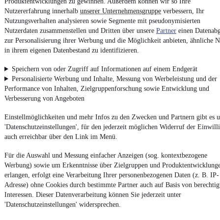
Produktentwicklungen zu gewinnen. Außerdem können wir so Ihre
Nutzererfahrung innerhalb
unserer Unternehmensgruppe
verbessern, Ihr
Nutzungsverhalten analysieren sowie Segmente mit pseudonymisierten
Impressum
Nutzerdaten zusammenstellen und Dritten über unsere
Partner
einen Datenabg
AGB
zur Personalisierung ihrer Werbung und die Möglichkeit anbieten, ähnliche N
in ihrem eigenen Datenbestand zu identifizieren.
Vertrag widerrufen
Datenschutz
Speichern von oder Zugriff auf Informationen auf einem Endgerät
Personalisierte Werbung und Inhalte, Messung von Werbeleistung und der
Datenschutzeinstellungen
Performance von Inhalten, Zielgruppenforschung sowie Entwicklung und
Erklärung zur Barrierefreiheit
Verbesserung von Angeboten
Report Security Vulnerability (English)
Einstellmöglichkeiten und mehr Infos zu den Zwecken und Partnern gibt es u
'Datenschutzeinstellungen', für den jederzeit möglichen Widerruf der Einwill
Powered by
auch erreichbar über den Link im Menü.
Für die Auswahl und Messung einfacher Anzeigen (sog. kontextbezogene
Werbung) sowie um Erkenntnisse über Zielgruppen und Produktentwicklung
Noch mehr
neue Autos
unterschiedlicher Marken, auch als
Leasing-Angebote
, gibt es bei mobile.de
erlangen, erfolgt eine Verarbeitung Ihrer personenbezogenen Daten (z. B. IP-
Adresse) ohne Cookies durch bestimmte Partner auch auf Basis von berechtig
Interessen. Dieser Datenverarbeitung können Sie jederzeit unter
'Datenschutzeinstellungen' widersprechen.