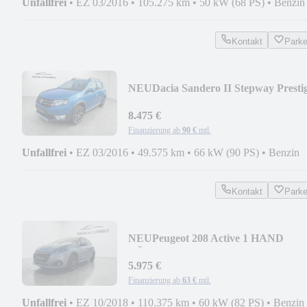
Unfallfrei
•
EZ 03/2016
•
105.275 km
•
50 kW (68 PS)
•
Benzin
Kontakt
Park
NEU
Dacia Sandero II Stepway Presti
1.HAND
8.475 €
Finanzierung ab
90 €
mtl.
Unfallfrei
•
EZ 03/2016
•
49.575 km
•
66 kW (90 PS)
•
Benzin
Kontakt
Park
NEU
Peugeot 208 Active 1 HAND
TÜV/NEU SCHEKHEFTGEPFLEG
5.975 €
Finanzierung ab
63 €
mtl.
Unfallfrei
•
EZ 10/2018
•
110.375 km
•
60 kW (82 PS)
•
Benzin