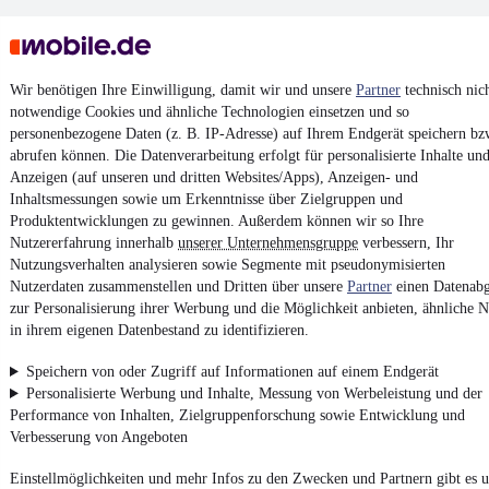
Wir benötigen Ihre Einwilligung, damit wir und unsere
Partner
technisch nic
notwendige Cookies und ähnliche Technologien einsetzen und so
personenbezogene Daten (z. B. IP-Adresse) auf Ihrem Endgerät speichern bz
Keine Inserate gefunden
abrufen können. Die Datenverarbeitung erfolgt für personalisierte Inhalte un
Anzeigen (auf unseren und dritten Websites/Apps), Anzeigen- und
Inhaltsmessungen sowie um Erkenntnisse über Zielgruppen und
Produktentwicklungen zu gewinnen. Außerdem können wir so Ihre
¹
MwSt. ausweisbar
Nutzererfahrung innerhalb
unserer Unternehmensgruppe
verbessern, Ihr
Nutzungsverhalten analysieren sowie Segmente mit pseudonymisierten
Nutzerdaten zusammenstellen und Dritten über unsere
Partner
einen Datenabg
zur Personalisierung ihrer Werbung und die Möglichkeit anbieten, ähnliche N
in ihrem eigenen Datenbestand zu identifizieren.
4.6 Sterne
App installieren
Speichern von oder Zugriff auf Informationen auf einem Endgerät
Nutze mobile.de schnell und einfach
Personalisierte Werbung und Inhalte, Messung von Werbeleistung und der
Performance von Inhalten, Zielgruppenforschung sowie Entwicklung und
Verbesserung von Angeboten
Impressum
Einstellmöglichkeiten und mehr Infos zu den Zwecken und Partnern gibt es u
AGB