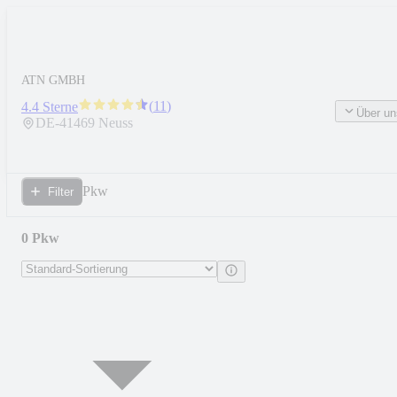
ATN GMBH
(
11
)
4.4 Sterne
Über un
DE-
41469
Neuss
Pkw
Filter
0 Pkw