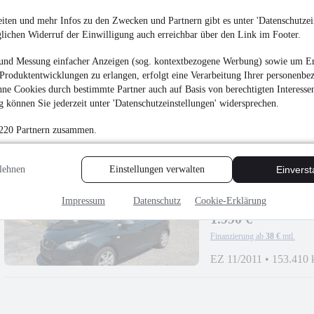
iten und mehr Infos zu den Zwecken und Partnern gibt es unter 'Datenschutzein
Renault Megane IV Li
glichen Widerruf der Einwilligung auch erreichbar über den Link im Footer.
5.490 €
und Messung einfacher Anzeigen (sog. kontextbezogene Werbung) sowie um Er
Produktentwicklungen zu erlangen, erfolgt eine Verarbeitung Ihrer personenbe
Finanzierung ab
59 €
mtl.
ne Cookies durch bestimmte Partner auch auf Basis von berechtigten Interesse
Beschädigt
•
EZ 05/2
 können Sie jederzeit unter 'Datenschutzeinstellungen' widersprechen.
 220 Partnern zusammen.
lehnen
Einstellungen verwalten
Einvers
Seat Ibiza 1.2i Limo
Impressum
Datenschutz
Cookie-Erklärung
1.990 €
Finanzierung ab
38 €
mtl.
EZ 11/2011
•
153.410