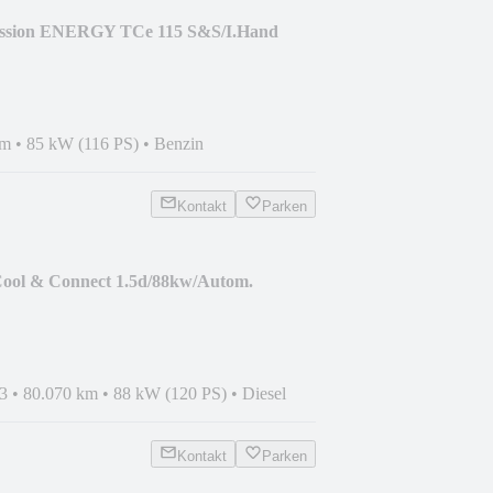
ression ENERGY TCe 115 S&S/I.Hand
km
•
85 kW (116 PS)
•
Benzin
Kontakt
Parken
Cool & Connect 1.5d/88kw/Autom.
3
•
80.070 km
•
88 kW (120 PS)
•
Diesel
Kontakt
Parken