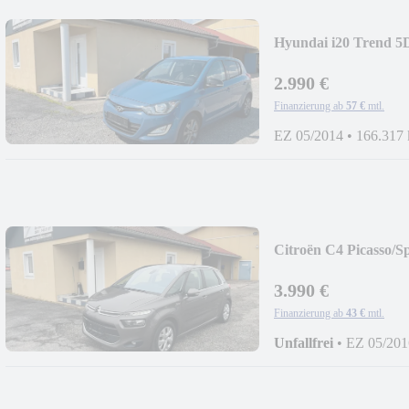
Hyundai i20 Trend 5
2.990 €
Finanzierung ab
57 €
mtl.
EZ 05/2014
•
166.317
Citroën C4 Picasso/S
3.990 €
Finanzierung ab
43 €
mtl.
Unfallfrei
•
EZ 05/201