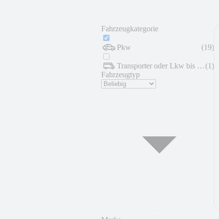
Fahrzeugkategorie
Pkw
(
19
)
Transporter oder Lkw bis 7,5 t
(
1
)
Fahrzeugtyp