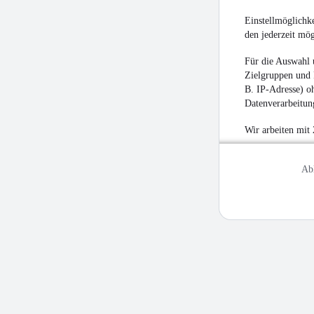
Einstellmöglichke
den jederzeit mö
Für die Auswahl 
Zielgruppen und 
B. IP-Adresse) oh
Datenverarbeitung
Wir arbeiten mit
Ab