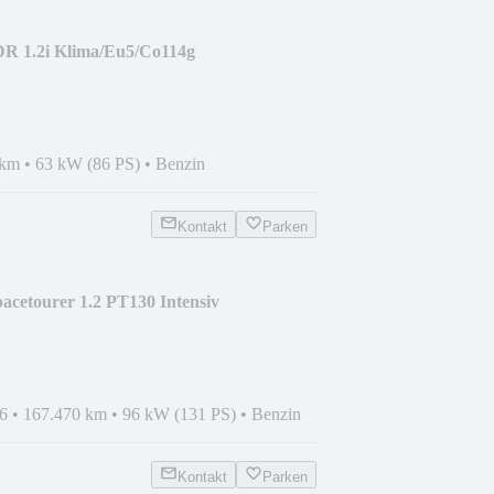
DR 1.2i Klima/Eu5/Co114g
 km
•
63 kW (86 PS)
•
Benzin
Kontakt
Parken
pacetourer 1.2 PT130 Intensiv
6
•
167.470 km
•
96 kW (131 PS)
•
Benzin
Kontakt
Parken