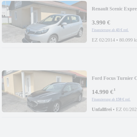
Renault Scenic Exp
3.990 €
Finanzierung ab
43 €
mtl.
EZ 02/2014
•
80.099 
Ford Focus Turnier 
¹
14.990 €
Finanzierung ab
159 €
mtl.
Unfallfrei
•
EZ 01/202