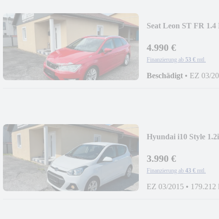
Seat Leon ST FR 1.4
4.990 €
Finanzierung ab
53 €
mtl.
Beschädigt
•
EZ 03/2
Hyundai i10 Style 1.
3.990 €
Finanzierung ab
43 €
mtl.
EZ 03/2015
•
179.212