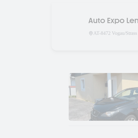
Auto Expo L
AT-
8472
Vogau/Strass