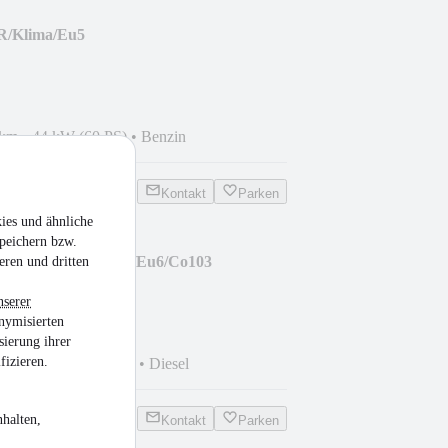
DR/Klima/Eu5
 km
•
44 kW (60 PS)
•
Benzin
Kontakt
Parken
ies und ähnliche
peichern bzw.
 Super 1.6 JTD Aut./Eu6/Co103
eren und dritten
nserer
nymisierten
sierung ihrer
fizieren.
 km
•
88 kW (120 PS)
•
Diesel
halten,
Kontakt
Parken