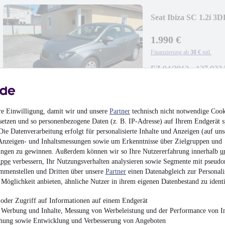
Seat Ibiza SC 1.2i 3
1.990 €
Finanzierung ab
38 €
mtl.
EZ 04/2012
•
127.023
re Einwilligung, damit wir und unsere
Partner
technisch nicht notwendige Cook
setzen und so personenbezogene Daten (z. B. IP-Adresse) auf Ihrem Endgerät s
Alfa Romeo Giulietta
ie Datenverarbeitung erfolgt für personalisierte Inhalte und Anzeigen (auf uns
Anzeigen- und Inhaltsmessungen sowie um Erkenntnisse über Zielgruppen und
ngen zu gewinnen. Außerdem können wir so Ihre Nutzererfahrung innerhalb
u
5.990 €
uppe
verbessern, Ihr Nutzungsverhalten analysieren sowie Segmente mit pseudo
Finanzierung ab
64 €
mtl.
mmenstellen und Dritten über unsere
Partner
einen Datenabgleich zur Personali
Möglichkeit anbieten, ähnliche Nutzer in ihrem eigenen Datenbestand zu identi
EZ 09/2016
•
148.279
oder Zugriff auf Informationen auf einem Endgerät
e Werbung und Inhalte, Messung von Werbeleistung und der Performance von In
chung sowie Entwicklung und Verbesserung von Angeboten