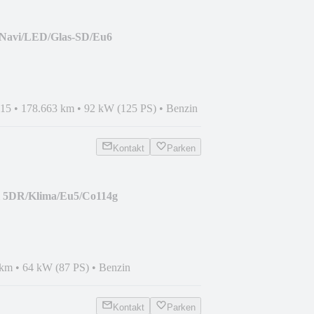
 Navi/LED/Glas-SD/Eu6
015
•
178.663 km
•
92 kW (125 PS)
•
Benzin
Kontakt
Parken
2i 5DR/Klima/Eu5/Co114g
 km
•
64 kW (87 PS)
•
Benzin
Kontakt
Parken