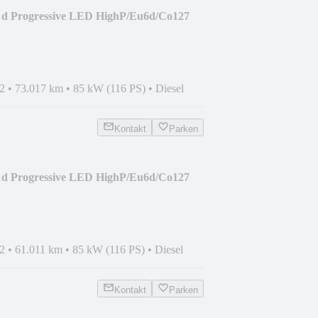
 d Progressive LED HighP/Eu6d/Co127
2
•
73.017 km
•
85 kW (116 PS)
•
Diesel
Kontakt
Parken
 d Progressive LED HighP/Eu6d/Co127
2
•
61.011 km
•
85 kW (116 PS)
•
Diesel
Kontakt
Parken