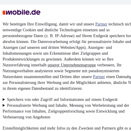
Wir benötigen Ihre Einwilligung, damit wir und unsere
Partner
technisch nic
notwendige Cookies und ähnliche Technologien einsetzen und so
personenbezogene Daten (z. B. IP-Adresse) auf Ihrem Endgerät speichern bz
Keine Inserate gefunden
abrufen können. Die Datenverarbeitung erfolgt für personalisierte Inhalte un
Anzeigen (auf unseren und dritten Websites/Apps), Anzeigen- und
Inhaltsmessungen sowie um Erkenntnisse über Zielgruppen und
Produktentwicklungen zu gewinnen. Außerdem können wir so Ihre
¹
MwSt. ausweisbar
Nutzererfahrung innerhalb
unserer Unternehmensgruppe
verbessern, Ihr
Nutzungsverhalten analysieren sowie Segmente mit pseudonymisierten
Nutzerdaten zusammenstellen und Dritten über unsere
Partner
einen Datenabg
zur Personalisierung ihrer Werbung und die Möglichkeit anbieten, ähnliche N
in ihrem eigenen Datenbestand zu identifizieren.
4.6 Sterne
App installieren
Speichern von oder Zugriff auf Informationen auf einem Endgerät
Nutze mobile.de schnell und einfach
Personalisierte Werbung und Inhalte, Messung von Werbeleistung und der
Performance von Inhalten, Zielgruppenforschung sowie Entwicklung und
Verbesserung von Angeboten
Impressum
Einstellmöglichkeiten und mehr Infos zu den Zwecken und Partnern gibt es u
AGB