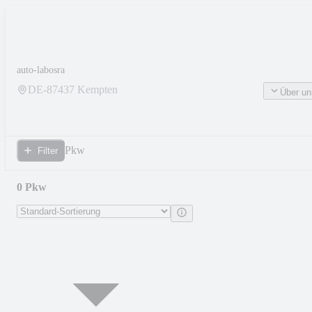
auto-labosra
DE-
87437
Kempten
Über un
Pkw
Filter
0 Pkw