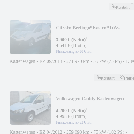
Kontakt
Citroën Berlingo*Kasten*TüV-
Neu*KLIMA*1.Hand*PDC*TOP*
¹
3.900 € (Netto)
4.641 € (Brutto)
Finanzierung ab
50 €
mtl.
Kastenwagen
•
EZ 09/2013
•
271.970 km
•
55 kW (75 PS)
•
Dies
Kontakt
Park
Volkswagen Caddy Kastenwagen
1.6TDI*75KW*KLIMA*Tüv06/26*
¹
4.200 € (Netto)
4.998 € (Brutto)
Finanzierung ab
53 €
mtl.
Kastenwagen
•
EZ 04/2012
•
259.093 km
•
75 kW (102 PS)
•