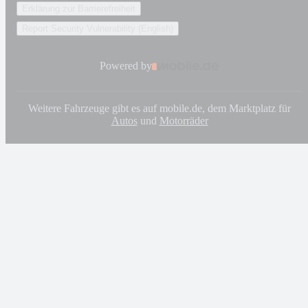
Erklärung zur Barrierefreiheit
Report Security Vulnerability (English)
Powered by
Weitere Fahrzeuge gibt es auf mobile.de, dem Marktplatz für
Autos
und
Motorräder