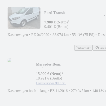
Ford Transit
Courier*KASTEN*ZV*1.HAND*TÜ
¹
NEU
7.900 € (Netto)
9.401 € (Brutto)
Kastenwagen
•
EZ 04/2020
•
83.974 km
•
55 kW (75 PS)
•
Diese
Kontakt
Park
Mercedes-Benz
Sprinter319CDI*XXXL*MAXI*PANNE
¹
15.900 € (Netto)
18.921 € (Brutto)
Finanzierung ab
201 €
mtl.
Kastenwagen hoch + lang
•
EZ 11/2016
•
279.947 km
•
140 kW 