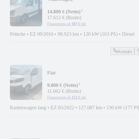
CRAFTER*PRITSCHE*DoKa*L3*AHK
¹
14.800 € (Netto)
17.612 € (Brutto)
Finanzierung ab
187 €
mtl.
Pritsche
•
EZ 09/2016
•
98.923 km
•
120 kW (163 PS)
•
Diesel
Kontakt
Fiat
Scudo*L3*SX*AUTOMATIK*NAVI*AH
¹
9.800 € (Netto)
11.662 € (Brutto)
Finanzierung ab
122 €
mtl.
Kastenwagen lang
•
EZ 05/2022
•
127.087 km
•
130 kW (177 PS