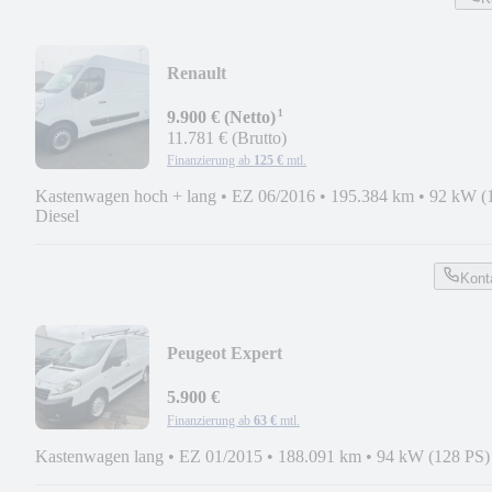
Renault
Master*KASTEN*L3H2*ROHRREINIGE
¹
Sitzer
9.900 € (Netto)
11.781 € (Brutto)
Finanzierung ab
125 €
mtl.
Kastenwagen hoch + lang
•
EZ 06/2016
•
195.384 km
•
92 kW (
Diesel
Kont
Peugeot Expert
Avantage*KASTEN*L2H1*KLIMA*AHK
5.900 €
Finanzierung ab
63 €
mtl.
Kastenwagen lang
•
EZ 01/2015
•
188.091 km
•
94 kW (128 PS)