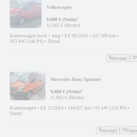
Volkswagen
T6*2.0TDI*LANG*HOCHDACH*AUTO
¹
9.800 € (Netto)
11.662 € (Brutto)
Kastenwagen hoch + lang
•
EZ 09/2016
•
247.509 km
•
103 kW (140 PS)
•
Diesel
Kontakt
Mercedes-Benz Sprinter
213CDI*KLIMA*NAVI*AHK*1.HAND*
¹
Sitzer
9.800 € (Netto)
11.662 € (Brutto)
Kastenwagen
•
EZ 11/2014
•
144.927 km
•
95 kW (129 PS)
•
Diesel
Kontakt
Park