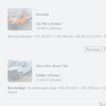
Renault
Master*PRITSCHE*3SEITENKIPPER*
¹
SCHACHTKULI
16.798 € (Netto)
19.990 € (Brutto)
Dreiseitenkipper
•
EZ 04/2017
•
80.049 km
•
96 kW (131 PS)
•
D
Kontakt
Mercedes-Benz Vito
116CDI*KASTEN*LANG*AUTOMATIK
¹
9.800 € (Netto)
11.662 € (Brutto)
Beschädigt
•
Kastenwagen lang
•
EZ 03/2023
•
105.358 km
•
12
Diesel
K