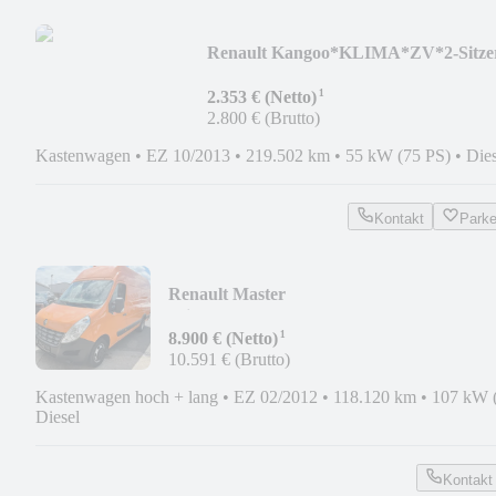
Renault Kangoo*KLIMA*ZV*2-Sitze
¹
2.353 € (Netto)
2.800 € (Brutto)
Kastenwagen
•
EZ 10/2013
•
219.502 km
•
55 kW (75 PS)
•
Dies
Kontakt
Park
Renault Master
dci150*Kasten*L3H3*KLIMA*ZWB*AH
¹
8.900 € (Netto)
10.591 € (Brutto)
Kastenwagen hoch + lang
•
EZ 02/2012
•
118.120 km
•
107 kW 
Diesel
Kontakt