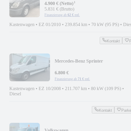
¹
NEU*3S
4.900 € (Netto)
5.831 € (Brutto)
Finanzierung ab
62 €
mtl.
Kastenwagen
•
EZ 01/2010
•
239.854 km
•
70 kW (95 PS)
•
Dies
Kontakt
Mercedes-Benz Sprinter
211CDI*KASTEN*AHK*ZV*1.HAN
6.800 €
Finanzierung ab
71 €
mtl.
Kastenwagen
•
EZ 10/2008
•
211.707 km
•
80 kW (109 PS)
•
Diesel
Kontakt
Park
Volkswagen