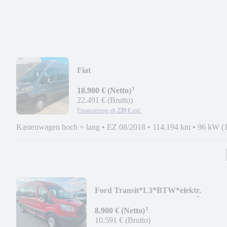
Fiat
Ducato*MULTICAB*L4H2*KAMERA*
¹
S
18.900 € (Netto)
22.491 € (Brutto)
Finanzierung ab
239 €
mtl.
Kastenwagen hoch + lang
•
EZ 08/2018
•
114.194 km
•
96 kW (
Ford Transit*L3*BTW*elektr.
ROLLSTUHLRAMPE*6PLÄTZE+3
¹
8.900 € (Netto)
10.591 € (Brutto)