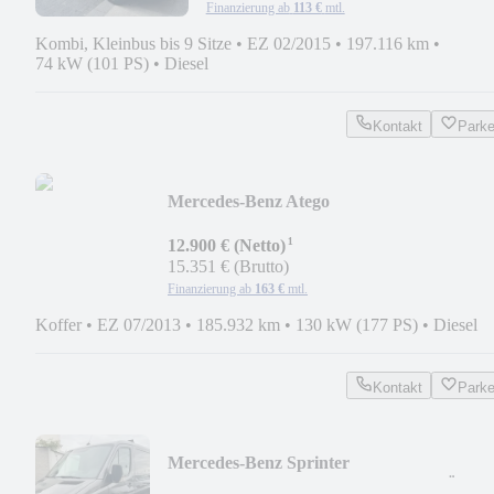
Finanzierung ab
113 €
mtl.
Kombi, Kleinbus bis 9 Sitze
•
EZ 02/2015
•
197.116 km
•
74 kW (101 PS)
•
Diesel
Kontakt
Park
Mercedes-Benz Atego
818*KOFFER*LBW*KLIMA*KAMERA*
¹
Sitze*1.HAND
12.900 € (Netto)
15.351 € (Brutto)
Finanzierung ab
163 €
mtl.
Koffer
•
EZ 07/2013
•
185.932 km
•
130 kW (177 PS)
•
Diesel
Kontakt
Park
Mercedes-Benz Sprinter
210CDI*KASTEN*AHK*DACHTRÄGE