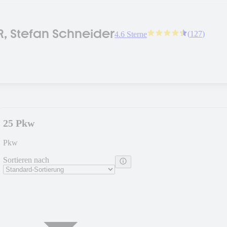
R, Stefan Schneider
(
127
)
4.6 Sterne
25 Pkw
Pkw
Sortieren nach