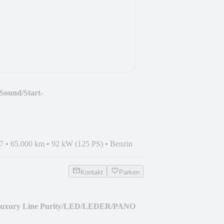
Sound/Start-
ARPLAY/ACC/
7
•
65.000 km
•
92 kW (125 PS)
•
Benzin
Kontakt
Parken
Luxury Line Purity/LED/LEDER/PANO