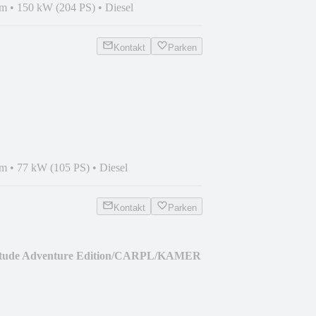
km
•
150 kW (204 PS)
•
Diesel
Kontakt
Parken
HZ/STHZ/TEMP/6SITZ/TISCH
km
•
77 kW (105 PS)
•
Diesel
Kontakt
Parken
itude Adventure Edition/CARPL/KAMER