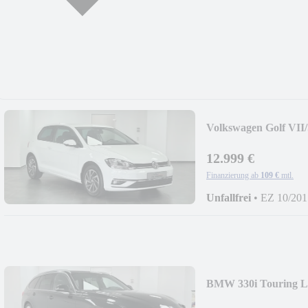
Volkswagen Golf VII/
Stopp/PDC/SHZ/C
12.999 €
Finanzierung ab
109 €
mtl.
Unfallfrei
•
EZ 10/201
BMW 330i Touring 