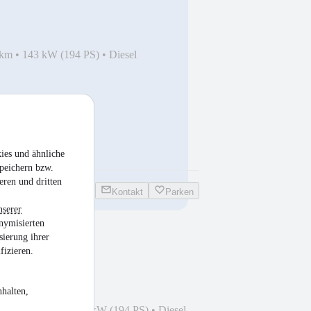
 km
•
143 kW (194 PS)
•
Diesel
ies und ähnliche
peichern bzw.
eren und dritten
Kontakt
Parken
nserer
nymisierten
sierung ihrer
220d
fizieren.
ERA/SHZ/DISTR/NAVI/CARPLA
halten,
1
•
88.700 km
•
143 kW (194 PS)
•
Diesel