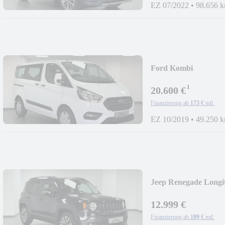
EZ 07/2022
•
98.656 
Ford Kombi
320/PDC/BAA/BC/S
¹
20.600 €
Finanzierung ab
173 €
mtl.
EZ 10/2019
•
49.250 
Jeep Renegade Long
12.999 €
Finanzierung ab
109 €
mtl.