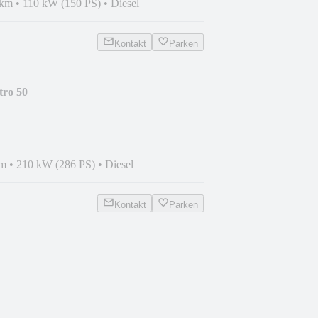
 km
•
110 kW (150 PS)
•
Diesel
Kontakt
Parken
tro 50
ER/KAM/PANO
km
•
210 kW (286 PS)
•
Diesel
Kontakt
Parken
VI/KAMERA/SHZ/LED/VIRTU