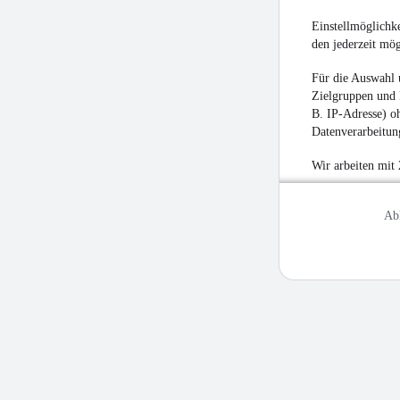
Einstellmöglichke
den jederzeit mö
Für die Auswahl 
Zielgruppen und 
B. IP-Adresse) oh
Datenverarbeitung
Wir arbeiten mit
Ab