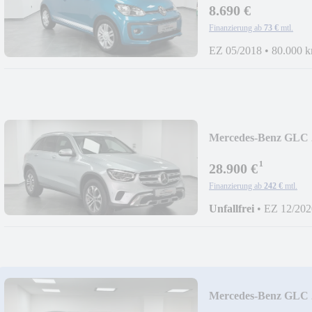
8.690 €
Finanzierung ab
73 €
mtl.
EZ 05/2018
•
80.000 
Mercedes-Benz GLC 
4MATIC/LED/KAM
¹
28.900 €
Finanzierung ab
242 €
mtl.
Unfallfrei
•
EZ 12/202
Mercedes-Benz GLC 
4MATIC/LED/KAM