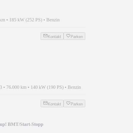
 km
•
185 kW (252 PS)
•
Benzin
Kontakt
Parken
AM/STHZ/AHK/MATRIX/AHK
3
•
76.000 km
•
140 kW (190 PS)
•
Benzin
Kontakt
Parken
 up! BMT/Start-Stopp