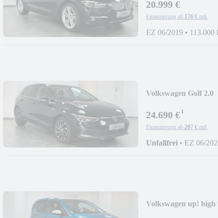
20.999 €
Finanzierung ab
176 €
mtl.
EZ 06/2019
•
113.000
Volkswagen Golf 2.0
TSI/ACC/PANO/K
¹
24.690 €
Finanzierung ab
207 €
mtl.
Unfallfrei
•
EZ 06/202
Volkswagen up! high