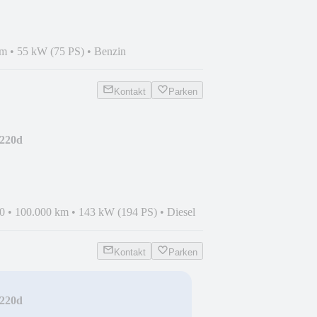
km
•
55 kW (75 PS)
•
Benzin
Kontakt
Parken
220d
ERA/SHZ/DISTR/NAVI/CARPLA
0
•
100.000 km
•
143 kW (194 PS)
•
Diesel
Kontakt
Parken
220d
ERA/SHZ/DISTR/NAVI/CARPLA