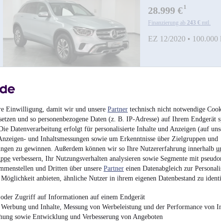
¹
28.999 €
Finanzierung ab
243 €
mtl.
EZ 12/2020
•
100.000
re Einwilligung, damit wir und unsere
Partner
technisch nicht notwendige Cook
setzen und so personenbezogene Daten (z. B. IP-Adresse) auf Ihrem Endgerät s
ie Datenverarbeitung erfolgt für personalisierte Inhalte und Anzeigen (auf uns
Anzeigen- und Inhaltsmessungen sowie um Erkenntnisse über Zielgruppen und
ngen zu gewinnen. Außerdem können wir so Ihre Nutzererfahrung innerhalb
u
uppe
verbessern, Ihr Nutzungsverhalten analysieren sowie Segmente mit pseudo
mmenstellen und Dritten über unsere
Partner
einen Datenabgleich zur Personali
Mercedes-Benz GLC 
Möglichkeit anbieten, ähnliche Nutzer in ihrem eigenen Datenbestand zu identi
4MATIC/LED/KAM
¹
30.700 €
oder Zugriff auf Informationen auf einem Endgerät
Finanzierung ab
257 €
mtl.
e Werbung und Inhalte, Messung von Werbeleistung und der Performance von In
chung sowie Entwicklung und Verbesserung von Angeboten
Unfallfrei
•
EZ 08/202