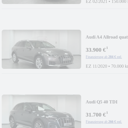
EZ 02/2021
•
150.000
Audi A4 Allroad quat
TDI/MATRIX/LED
¹
33.900 €
Finanzierung ab
284 €
mtl.
EZ 11/2020
•
70.000 
Audi Q5 40 TDI
quattro/TEMP/NA
¹
31.700 €
Finanzierung ab
266 €
mtl.