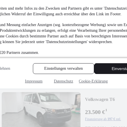
iten und mehr Infos zu den Zwecken und Partnern gibt es unter 'Datenschutzein
glichen Widerruf der Einwilligung auch erreichbar über den Link im Footer.
und Messung einfacher Anzeigen (sog. kontextbezogene Werbung) sowie um Er
Produktentwicklungen zu erlangen, erfolgt eine Verarbeitung Ihrer personenbe
Audi A3 Sportback 3
ne Cookies durch bestimmte Partner auch auf Basis von berechtigten Interesse
TDI/NAVI/ACC/KA
 können Sie jederzeit unter 'Datenschutzeinstellungen' widersprechen.
¹
21.499 €
 220 Partnern zusammen.
Finanzierung ab
180 €
mtl.
Unfallfrei
•
EZ 03/202
lehnen
Einstellungen verwalten
Einvers
Impressum
Datenschutz
Cookie-Erklärung
Volkswagen T6
Kombi/NAVI/SHZ/
¹
23.500 €
Finanzierung ab
197 €
mtl.