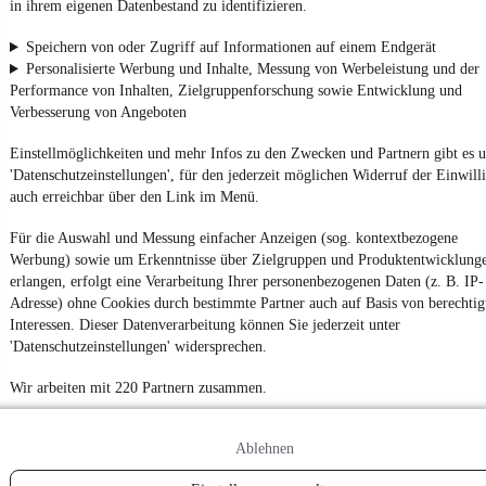
in ihrem eigenen Datenbestand zu identifizieren.
4.6 Sterne
App installieren
Nutze mobile.de schnell und einfach
Speichern von oder Zugriff auf Informationen auf einem Endgerät
Personalisierte Werbung und Inhalte, Messung von Werbeleistung und der
Performance von Inhalten, Zielgruppenforschung sowie Entwicklung und
Verbesserung von Angeboten
Impressum
AGB
Einstellmöglichkeiten und mehr Infos zu den Zwecken und Partnern gibt es u
'Datenschutzeinstellungen', für den jederzeit möglichen Widerruf der Einwill
Vertrag widerrufen
auch erreichbar über den Link im Menü.
Datenschutz
Für die Auswahl und Messung einfacher Anzeigen (sog. kontextbezogene
Datenschutzeinstellungen
Werbung) sowie um Erkenntnisse über Zielgruppen und Produktentwicklung
Erklärung zur Barrierefreiheit
erlangen, erfolgt eine Verarbeitung Ihrer personenbezogenen Daten (z. B. IP-
Adresse) ohne Cookies durch bestimmte Partner auch auf Basis von berechtig
Report Security Vulnerability (English)
Interessen. Dieser Datenverarbeitung können Sie jederzeit unter
'Datenschutzeinstellungen' widersprechen.
Powered by
Wir arbeiten mit 220 Partnern zusammen.
Ob
Neuwagen
,
Gebrauchtwagen
oder
Leasing-Angebote
: Alle
Fahrzeuge gibt es bei mobile.de
Ablehnen