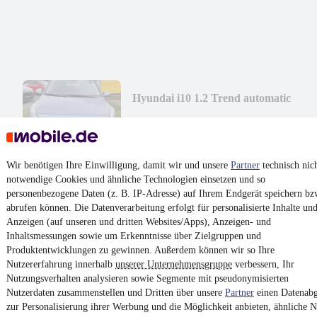
Hyundai i10 1.2 Trend automatic
16.200 €
Finanzierung ab
172 €
mtl.
Unfallfrei
•
Vorführfahrzeug
•
EZ 10/2024
•
3.900 km
•
Wir benötigen Ihre Einwilligung, damit wir und unsere
Partner
technisch nic
58 kW (79 PS)
•
Benzin
notwendige Cookies und ähnliche Technologien einsetzen und so
personenbezogene Daten (z. B. IP-Adresse) auf Ihrem Endgerät speichern bz
abrufen können. Die Datenverarbeitung erfolgt für personalisierte Inhalte un
Kontakt
Park
Anzeigen (auf unseren und dritten Websites/Apps), Anzeigen- und
Inhaltsmessungen sowie um Erkenntnisse über Zielgruppen und
¹
MwSt. ausweisbar
Produktentwicklungen zu gewinnen. Außerdem können wir so Ihre
Nutzererfahrung innerhalb
unserer Unternehmensgruppe
verbessern, Ihr
Nutzungsverhalten analysieren sowie Segmente mit pseudonymisierten
Nutzerdaten zusammenstellen und Dritten über unsere
Partner
einen Datenabg
zur Personalisierung ihrer Werbung und die Möglichkeit anbieten, ähnliche N