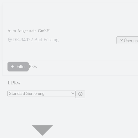
Auto Augenstein GmbH
DE-
94072
Bad Füssing
Über un
Pkw
Filter
1 Pkw