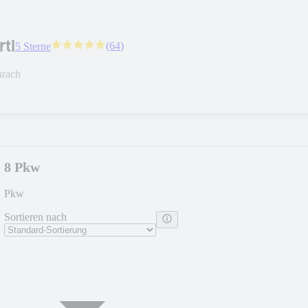
tl
(
64
)
5 Sterne
urach
8 Pkw
Pkw
Sortieren nach