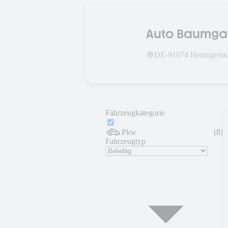
Auto Baumgar
DE-
91074
Herzogena
Fahrzeugkategorie
Pkw
(
8
)
Fahrzeugtyp