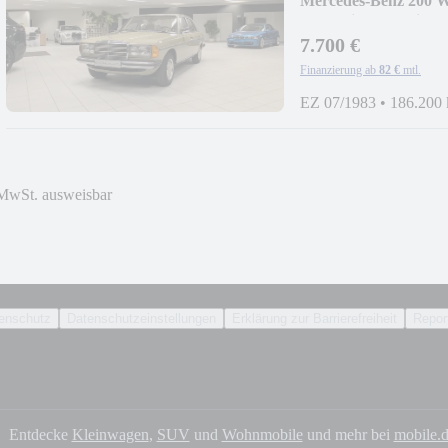
Mercedes-Benz 200 W
Kennzeichen/Schiebe
7.700 €
Finanzierung ab
82 €
mtl.
EZ 07/1983
•
186.200
MwSt. ausweisbar
enschutz
Datenschutzeinstellungen
Erklärung zur Barrierefreiheit
Report
Entdecke
Kleinwagen
,
SUV
und
Wohnmobile
und mehr bei
mobile.