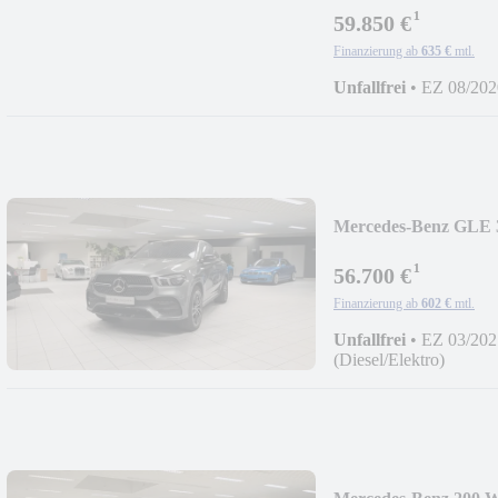
¹
59.850 €
Finanzierung ab
635 €
mtl.
Unfallfrei
•
EZ 08/202
Mercedes-Benz GLE 
AHK/LED/Head-UP
¹
56.700 €
Finanzierung ab
602 €
mtl.
Unfallfrei
•
EZ 03/202
(Diesel/Elektro)