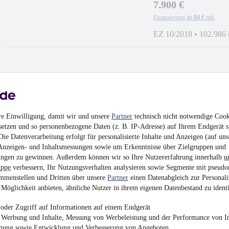
7.900 €
Finanzierung ab
84 €
mtl.
EZ 10/2018
•
102.986
Opel Grandland Ulti
re Einwilligung, damit wir und unsere
Partner
technisch nicht notwendige Cook
15.990 €
setzen und so personenbezogene Daten (z. B. IP-Adresse) auf Ihrem Endgerät s
Finanzierung ab
170 €
mtl.
ie Datenverarbeitung erfolgt für personalisierte Inhalte und Anzeigen (auf uns
Anzeigen- und Inhaltsmessungen sowie um Erkenntnisse über Zielgruppen und
EZ 07/2020
•
48.900 
ngen zu gewinnen. Außerdem können wir so Ihre Nutzererfahrung innerhalb
u
uppe
verbessern, Ihr Nutzungsverhalten analysieren sowie Segmente mit pseudo
mmenstellen und Dritten über unsere
Partner
einen Datenabgleich zur Personali
Möglichkeit anbieten, ähnliche Nutzer in ihrem eigenen Datenbestand zu identi
oder Zugriff auf Informationen auf einem Endgerät
Opel Astra L Lim. 5
e Werbung und Inhalte, Messung von Werbeleistung und der Performance von In
chung sowie Entwicklung und Verbesserung von Angeboten