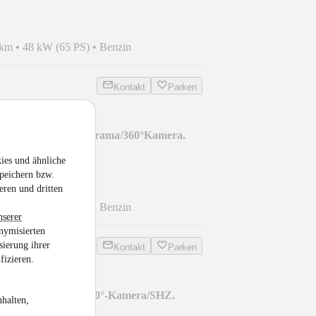
 km
•
48 kW (65 PS)
•
Benzin
Kontakt
Parken
mate Voll-LED/Panorama/360°Kamera.
ies und ähnliche
peichern bzw.
eren und dritten
km
•
96 kW (131 PS)
•
Benzin
nserer
nymisierten
sierung ihrer
Kontakt
Parken
fizieren.
-trg. GS Line LED/360°-Kamera/SHZ.
halten,