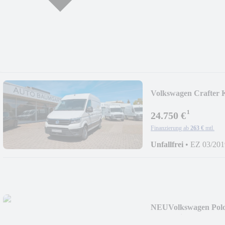
Volkswagen Crafter K
RWD/LED/AHK/K
¹
24.750 €
Finanzierung ab
263 €
mtl.
Unfallfrei
•
EZ 03/201
NEU
Volkswagen Pol
Tagfahrlicht/Alu.