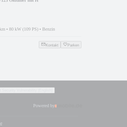
123 Oldtimer mit H
dach
 km
•
80 kW (109 PS)
•
Benzin
Kontakt
Parken
 Security Vulnerability (English)
Powered by
de