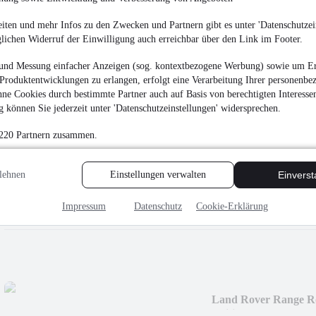
¹
16.980 €
iten und mehr Infos zu den Zwecken und Partnern gibt es unter 'Datenschutzein
Finanzierung ab
177 €
mtl.
glichen Widerruf der Einwilligung auch erreichbar über den Link im Footer.
EZ 11/2022
•
43.900 
und Messung einfacher Anzeigen (sog. kontextbezogene Werbung) sowie um Er
Produktentwicklungen zu erlangen, erfolgt eine Verarbeitung Ihrer personenbe
ne Cookies durch bestimmte Partner auch auf Basis von berechtigten Interesse
 können Sie jederzeit unter 'Datenschutzeinstellungen' widersprechen.
 220 Partnern zusammen.
Mercedes-Benz Spri
Kamera/Klima
¹
15.800 €
lehnen
Einstellungen verwalten
Einvers
Finanzierung ab
168 €
mtl.
Impressum
Datenschutz
Cookie-Erklärung
EZ 09/2019
•
274.600
Land Rover Range R
Editi