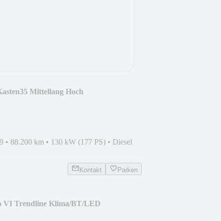
asten35 Mittellang Hoch
AM
9
•
88.200 km
•
130 kW (177 PS)
•
Diesel
Kontakt
Parken
o VI Trendline Klima/BT/LED