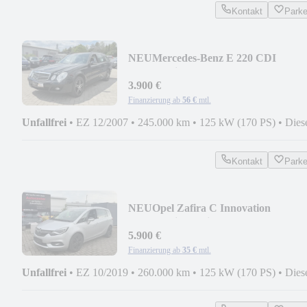
Kontakt
Park
NEU
Mercedes-Benz E 220 CDI
#Automatik #Tüv Neu #Inspk-Neu #S
Heft
3.900 €
Finanzierung ab
56 €
mtl.
Unfallfrei
•
EZ 12/2007
•
245.000 km
•
125 kW (170 PS)
•
Dies
Kontakt
Park
NEU
Opel Zafira C Innovation
#Automatik #7-Sitzer #170ps
5.900 €
Finanzierung ab
35 €
mtl.
Unfallfrei
•
EZ 10/2019
•
260.000 km
•
125 kW (170 PS)
•
Dies