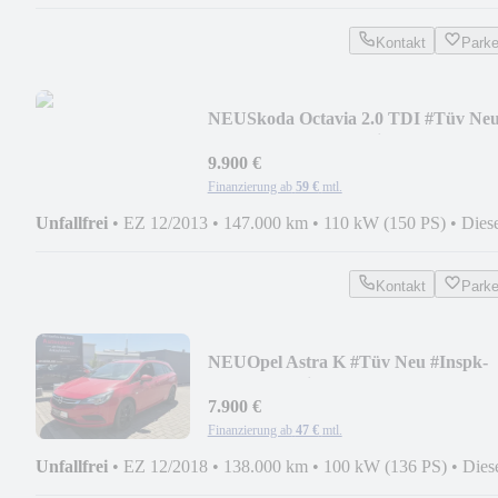
Kontakt
Park
NEU
Skoda Octavia 2.0 TDI #Tüv Ne
#Inspk-Neu #Automatik
9.900 €
Finanzierung ab
59 €
mtl.
Unfallfrei
•
EZ 12/2013
•
147.000 km
•
110 kW (150 PS)
•
Dies
Kontakt
Park
NEU
Opel Astra K #Tüv Neu #Inspk-
Neu #Garantie #S-Heft
7.900 €
Finanzierung ab
47 €
mtl.
Unfallfrei
•
EZ 12/2018
•
138.000 km
•
100 kW (136 PS)
•
Dies