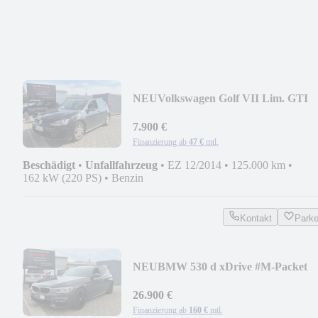
NEU
Volkswagen Golf VII Lim. GTI
#Euro6 #S-Heft #125Tkm #2-Hand
7.900 €
Finanzierung ab
47 €
mtl.
Beschädigt
•
Unfallfahrzeug
•
EZ 12/2014
•
125.000 km
•
162 kW (220 PS)
•
Benzin
Kontakt
Park
NEU
BMW 530 d xDrive #M-Packet
#Pano #Volll #LED #HeadUp
26.900 €
Finanzierung ab
160 €
mtl.