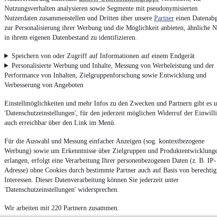
Nutzungsverhalten analysieren sowie Segmente mit pseudonymisierten
Powered by
Nutzerdaten zusammenstellen und Dritten über unsere
Partner
einen Datenabg
zur Personalisierung ihrer Werbung und die Möglichkeit anbieten, ähnliche N
in ihrem eigenen Datenbestand zu identifizieren.
Weitere Fahrzeuge gibt es auf mobile.de, dem Marktplatz für
Autos
und
Motorräder
Speichern von oder Zugriff auf Informationen auf einem Endgerät
Personalisierte Werbung und Inhalte, Messung von Werbeleistung und der
Performance von Inhalten, Zielgruppenforschung sowie Entwicklung und
Verbesserung von Angeboten
Einstellmöglichkeiten und mehr Infos zu den Zwecken und Partnern gibt es u
'Datenschutzeinstellungen', für den jederzeit möglichen Widerruf der Einwill
auch erreichbar über den Link im Menü.
Für die Auswahl und Messung einfacher Anzeigen (sog. kontextbezogene
Werbung) sowie um Erkenntnisse über Zielgruppen und Produktentwicklung
erlangen, erfolgt eine Verarbeitung Ihrer personenbezogenen Daten (z. B. IP-
Adresse) ohne Cookies durch bestimmte Partner auch auf Basis von berechtig
Interessen. Dieser Datenverarbeitung können Sie jederzeit unter
'Datenschutzeinstellungen' widersprechen.
Wir arbeiten mit 220 Partnern zusammen.