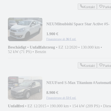
Kontakt
Park
NEU
Mitsubishi Space Star Active #S-
Heft #Klima #1-Hand #Euro6
1.900 €
Finanzierung ab
36 €
mtl.
Beschädigt
•
Unfallfahrzeug
•
EZ 12/2020
•
130.000 km
•
52 kW (71 PS)
•
Benzin
Kontakt
Park
NEU
Ford S-Max Titanium #Automat
#Tüv Neu #Vollllll
8.900 €
Finanzierung ab
53 €
mtl.
Unfallfrei
•
EZ 12/2015
•
190.000 km
•
154 kW (209 PS)
•
Dies