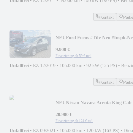
Unfallfrei
•
EZ 12/2011
•
59.000 km
•
140 kW (190 PS)
•
Benzi
Kontakt
Park
NEU
Ford Focus #Tüv Neu #Inspk-Ne
#Garantie #TOP
9.900 €
Finanzierung ab
59 €
mtl.
Unfallfrei
•
EZ 12/2019
•
105.000 km
•
92 kW (125 PS)
•
Benzi
Kontakt
Park
NEU
Nissan Navara Acenta King Cab
4x4 #Tüv #S-Heft #Klima
20.900 €
Finanzierung ab
124 €
mtl.
Unfallfrei
•
EZ 09/2021
•
105.000 km
•
120 kW (163 PS)
•
Dies