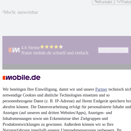
Kontakt
Park
¹
MwSt. ausweisbar
4.6 Sterne
App installieren
Nutze mobile.de schnell und einfach
Impressum
AGB
Wir benötigen Ihre Einwilligung, damit wir und unsere
Partner
technisch nic
Vertrag widerrufen
notwendige Cookies und ähnliche Technologien einsetzen und so
Datenschutz
personenbezogene Daten (z. B. IP-Adresse) auf Ihrem Endgerät speichern bz
abrufen können. Die Datenverarbeitung erfolgt für personalisierte Inhalte un
Datenschutzeinstellungen
Anzeigen (auf unseren und dritten Websites/Apps), Anzeigen- und
Erklärung zur Barrierefreiheit
Inhaltsmessungen sowie um Erkenntnisse über Zielgruppen und
Produktentwicklungen zu gewinnen. Außerdem können wir so Ihre
Report Security Vulnerability (English)
Nutzererfahrung innerhalb
unserer Unternehmensgruppe
verbessern, Ihr