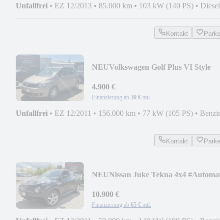
Unfallfrei
•
EZ 12/2013
•
85.000 km
•
103 kW (140 PS)
•
Diesel
Kontakt
Park
NEU
Volkswagen Golf Plus VI Style
#Automatik #TOP #Garantie
4.900 €
Finanzierung ab
30 €
mtl.
Unfallfrei
•
EZ 12/2011
•
156.000 km
•
77 kW (105 PS)
•
Benzi
Kontakt
Park
NEU
Nissan Juke Tekna 4x4 #Automa
#Tüv Neu #Inspk-Neu
10.900 €
Finanzierung ab
65 €
mtl.