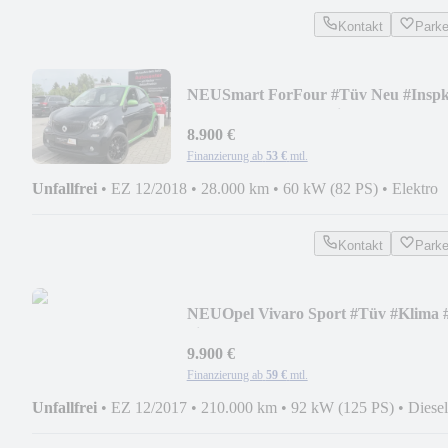
Kontakt
Park
NEU
Smart ForFour #Tüv Neu #Inspk
Neu #28Tkm #Garantie
8.900 €
Finanzierung ab
53 €
mtl.
Unfallfrei
•
EZ 12/2018
•
28.000 km
•
60 kW (82 PS)
•
Elektro
Kontakt
Park
NEU
Opel Vivaro Sport #Tüv #Klima 
Sitzer #S-Heft #MFL
9.900 €
Finanzierung ab
59 €
mtl.
Unfallfrei
•
EZ 12/2017
•
210.000 km
•
92 kW (125 PS)
•
Diesel