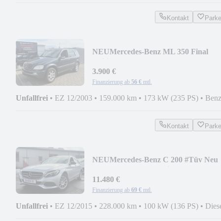
Kontakt
Park
NEU
Mercedes-Benz ML 350 Final
Edition #Autom #Tüv 04/27 #159Tkm
3.900 €
Finanzierung ab
56 €
mtl.
Unfallfrei
•
EZ 12/2003
•
159.000 km
•
173 kW (235 PS)
•
Benz
Kontakt
Park
NEU
Mercedes-Benz C 200 #Tüv Neu
#Inspk-Neu #Automatik #Leder #S-H
11.480 €
Finanzierung ab
69 €
mtl.
Unfallfrei
•
EZ 12/2015
•
228.000 km
•
100 kW (136 PS)
•
Dies