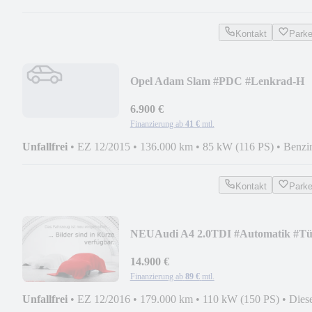
Kontakt
Park
Opel Adam Slam #PDC #Lenkrad-H
#Spurhalte #MFL #TOP
6.900 €
Finanzierung ab
41 €
mtl.
Unfallfrei
•
EZ 12/2015
•
136.000 km
•
85 kW (116 PS)
•
Benzi
Kontakt
Park
NEU
Audi A4 2.0TDI #Automatik #T
Neu #Inspk-Neu #8Fach
14.900 €
Finanzierung ab
89 €
mtl.
Unfallfrei
•
EZ 12/2016
•
179.000 km
•
110 kW (150 PS)
•
Dies