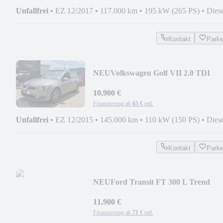
Unfallfrei
•
EZ 12/2017
•
117.000 km
•
195 kW (265 PS)
•
Dies
Kontakt
Park
NEU
Volkswagen Golf VII 2.0 TDI
#Panorama #Xenon #Navi #8Fach
10.900 €
Finanzierung ab
65 €
mtl.
Unfallfrei
•
EZ 12/2015
•
145.000 km
•
110 kW (150 PS)
•
Dies
Kontakt
Park
NEU
Ford Transit FT 300 L Trend
#Klima #9-Sitzer #85Tkm
11.900 €
Finanzierung ab
71 €
mtl.