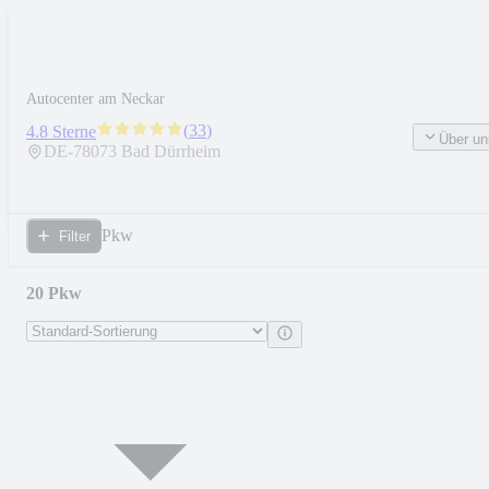
Autocenter am Neckar
(
33
)
4.8 Sterne
Über un
DE-
78073
Bad Dürrheim
Pkw
Filter
20 Pkw