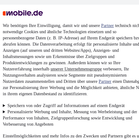
Wir benötigen Ihre Einwilligung, damit wir und unsere
Partner
technisch nic
notwendige Cookies und ähnliche Technologien einsetzen und so
personenbezogene Daten (z. B. IP-Adresse) auf Ihrem Endgerät speichern bz
Keine Inserate gefunden
abrufen können. Die Datenverarbeitung erfolgt für personalisierte Inhalte un
Anzeigen (auf unseren und dritten Websites/Apps), Anzeigen- und
Inhaltsmessungen sowie um Erkenntnisse über Zielgruppen und
Produktentwicklungen zu gewinnen. Außerdem können wir so Ihre
¹
MwSt. ausweisbar
Nutzererfahrung innerhalb
unserer Unternehmensgruppe
verbessern, Ihr
Nutzungsverhalten analysieren sowie Segmente mit pseudonymisierten
Nutzerdaten zusammenstellen und Dritten über unsere
Partner
einen Datenabg
zur Personalisierung ihrer Werbung und die Möglichkeit anbieten, ähnliche N
in ihrem eigenen Datenbestand zu identifizieren.
4.6 Sterne
App installieren
Speichern von oder Zugriff auf Informationen auf einem Endgerät
Nutze mobile.de schnell und einfach
Personalisierte Werbung und Inhalte, Messung von Werbeleistung und der
Performance von Inhalten, Zielgruppenforschung sowie Entwicklung und
Verbesserung von Angeboten
Impressum
Einstellmöglichkeiten und mehr Infos zu den Zwecken und Partnern gibt es u
AGB