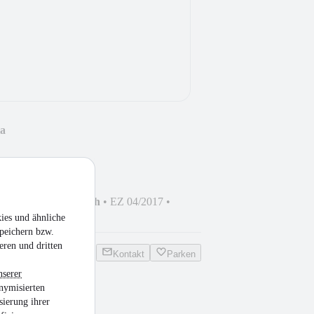
ta
i
•
Nicht fahrtauglich
•
EZ 04/2017
•
116 PS)
•
Benzin
ies und ähnliche
peichern bzw.
eren und dritten
Kontakt
Parken
nserer
nymisierten
sierung ihrer