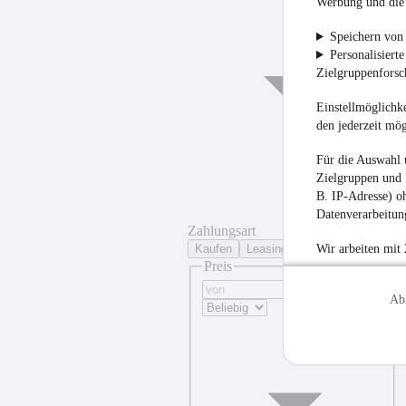
Werbung und die 
Speichern von 
Personalisiert
Zielgruppenfors
Einstellmöglichke
den jederzeit mö
Für die Auswahl 
¹
Zielgruppen und 
B. IP-Adresse) oh
Datenverarbeitung
Zahlungsart
Kaufen
Leasing
Wir arbeiten mit
Preis
Ab