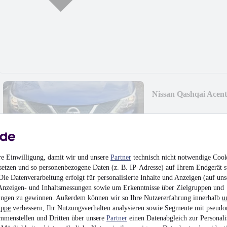
Nissan Qashqai Acen
6.490 €
Finanzierung ab
69 €
mtl.
Beschädigt
•
Unfallfre
126.000 km
•
85 kW (
re Einwilligung, damit wir und unsere
Partner
technisch nicht notwendige Cook
setzen und so personenbezogene Daten (z. B. IP-Adresse) auf Ihrem Endgerät s
ie Datenverarbeitung erfolgt für personalisierte Inhalte und Anzeigen (auf uns
Anzeigen- und Inhaltsmessungen sowie um Erkenntnisse über Zielgruppen und
ngen zu gewinnen. Außerdem können wir so Ihre Nutzererfahrung innerhalb
u
uppe
verbessern, Ihr Nutzungsverhalten analysieren sowie Segmente mit pseudo
Peugeot 208 Allure
mmenstellen und Dritten über unsere
Partner
einen Datenabgleich zur Personali