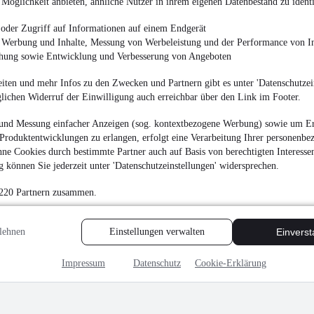
Möglichkeit anbieten, ähnliche Nutzer in ihrem eigenen Datenbestand zu identi
1.990 €
oder Zugriff auf Informationen auf einem Endgerät
Finanzierung ab
38 €
mtl.
e Werbung und Inhalte, Messung von Werbeleistung und der Performance von In
chung sowie Entwicklung und Verbesserung von Angeboten
Beschädigt
•
Unfallfre
128.000 km
•
60 kW (
iten und mehr Infos zu den Zwecken und Partnern gibt es unter 'Datenschutzein
glichen Widerruf der Einwilligung auch erreichbar über den Link im Footer.
und Messung einfacher Anzeigen (sog. kontextbezogene Werbung) sowie um Er
MwSt. ausweisbar
Produktentwicklungen zu erlangen, erfolgt eine Verarbeitung Ihrer personenbe
ne Cookies durch bestimmte Partner auch auf Basis von berechtigten Interesse
 können Sie jederzeit unter 'Datenschutzeinstellungen' widersprechen.
 220 Partnern zusammen.
lehnen
Einstellungen verwalten
Einvers
Impressum
Datenschutz
Cookie-Erklärung