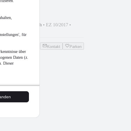
fizieren.
halten,
i
•
Nicht fahrtauglich
•
EZ 10/2017
•
82 PS)
•
Benzin
stellungen', für
Kontakt
Parken
kenntnisse über
zogenen Daten (z.
n. Dieser
tanden