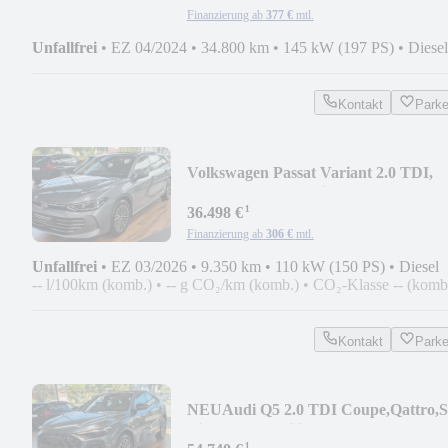
Finanzierung ab
377 €
mtl.
Unfallfrei
•
EZ 04/2024
•
34.800 km
•
145 kW (197 PS)
•
Diesel
Kontakt
Park
Volkswagen Passat Variant 2.0 TDI,
HUD,Massage,IQ Light
¹
36.498 €
Finanzierung ab
306 €
mtl.
Unfallfrei
•
EZ 03/2026
•
9.350 km
•
110 kW (150 PS)
•
Diesel
-- l/100km (komb.)
•
-- g CO₂/km (komb.)
•
CO₂-Klasse -- (komb
Kontakt
Park
NEU
Audi Q5 2.0 TDI Coupe,Qattro,S
Line, 20 Zoll,Hifi,
¹