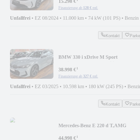
¹
15.298 €
Finanzierung ab
128 €
mtl.
Unfallfrei
•
EZ 08/2024
•
11.000 km
•
74 kW (101 PS)
•
Benzin
Kontakt
Park
BMW 330 i xDrive M Sport
touring/Shadow/ACC/Hifi/LED
¹
38.998 €
Finanzierung ab
327 €
mtl.
Unfallfrei
•
EZ 03/2025
•
10.598 km
•
180 kW (245 PS)
•
Benzi
Kontakt
Park
Mercedes-Benz E 220 d T,AMG
Line+AHK+Night
¹
Paket+LED+Ambiente
44.998 €