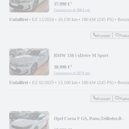
¹
37.998 €
Finanzierung ab
318 €
mtl.
Unfallfrei
•
EZ 12/2024
•
10.150 km
•
180 kW (245 PS)
•
Benzi
Kontakt
Park
BMW 330 i xDrive M Sport
touring/Shadow/ACC/Hifi/LED
¹
38.998 €
Finanzierung ab
327 €
mtl.
Unfallfrei
•
EZ 02/2025
•
13.100 km
•
180 kW (245 PS)
•
Benzi
Kontakt
Park
Opel Corsa F GS, Pano,Teilleder,R-
Cam,LED,Facelift