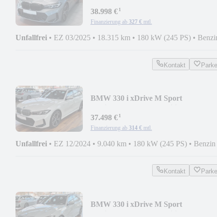
Hifi,Leder,LED,ACC
¹
38.998 €
Finanzierung ab
327 €
mtl.
Unfallfrei
•
EZ 03/2025
•
18.315 km
•
180 kW (245 PS)
•
Benzi
Kontakt
Park
BMW 330 i xDrive M Sport
touring/Shadow/ACC/Hifi/LED
¹
37.498 €
Finanzierung ab
314 €
mtl.
Unfallfrei
•
EZ 12/2024
•
9.040 km
•
180 kW (245 PS)
•
Benzin
Kontakt
Park
BMW 330 i xDrive M Sport
touring/Shadow/ACC/Hifi/LED