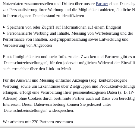
Nutzerdaten zusammenstellen und Dritten über unsere
Partner
einen Datenabg
Datenschutz
zur Personalisierung ihrer Werbung und die Möglichkeit anbieten, ähnliche N
Datenschutzeinstellungen
in ihrem eigenen Datenbestand zu identifizieren.
Erklärung zur Barrierefreiheit
Speichern von oder Zugriff auf Informationen auf einem Endgerät
Report Security Vulnerability (English)
Personalisierte Werbung und Inhalte, Messung von Werbeleistung und der
Performance von Inhalten, Zielgruppenforschung sowie Entwicklung und
Verbesserung von Angeboten
Powered by
Einstellmöglichkeiten und mehr Infos zu den Zwecken und Partnern gibt es u
'Datenschutzeinstellungen', für den jederzeit möglichen Widerruf der Einwill
Ob
Neuwagen
,
Gebrauchtwagen
oder
Leasing-Angebote
: Alle
auch erreichbar über den Link im Menü.
Fahrzeuge gibt es bei mobile.de
Für die Auswahl und Messung einfacher Anzeigen (sog. kontextbezogene
Werbung) sowie um Erkenntnisse über Zielgruppen und Produktentwicklung
erlangen, erfolgt eine Verarbeitung Ihrer personenbezogenen Daten (z. B. IP-
Adresse) ohne Cookies durch bestimmte Partner auch auf Basis von berechtig
Interessen. Dieser Datenverarbeitung können Sie jederzeit unter
'Datenschutzeinstellungen' widersprechen.
Wir arbeiten mit 220 Partnern zusammen.