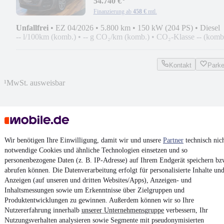
54.740 €
Finanzierung ab
458 €
mtl.
Unfallfrei
•
EZ 04/2026
•
5.800 km
•
150 kW (204 PS)
•
Diesel
-- l/100km (komb.)
•
-- g CO₂/km (komb.)
•
CO₂-Klasse -- (komb
Kontakt
Park
¹
MwSt. ausweisbar
Wir benötigen Ihre Einwilligung, damit wir und unsere
Partner
technisch nic
4.6 Sterne
App installieren
notwendige Cookies und ähnliche Technologien einsetzen und so
Nutze mobile.de schnell und einfach
personenbezogene Daten (z. B. IP-Adresse) auf Ihrem Endgerät speichern bz
abrufen können. Die Datenverarbeitung erfolgt für personalisierte Inhalte un
Anzeigen (auf unseren und dritten Websites/Apps), Anzeigen- und
Impressum
Inhaltsmessungen sowie um Erkenntnisse über Zielgruppen und
Produktentwicklungen zu gewinnen. Außerdem können wir so Ihre
AGB
Nutzererfahrung innerhalb
unserer Unternehmensgruppe
verbessern, Ihr
Vertrag widerrufen
Nutzungsverhalten analysieren sowie Segmente mit pseudonymisierten