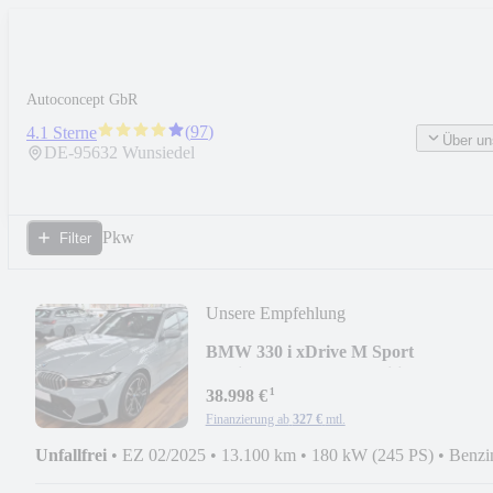
Autoconcept GbR
(
97
)
4.1 Sterne
Über un
DE-
95632
Wunsiedel
Pkw
Filter
Unsere Empfehlung
BMW 330 i xDrive M Sport
touring/Shadow/ACC/Hifi/LED
¹
38.998 €
Finanzierung ab
327 €
mtl.
Unfallfrei
•
EZ 02/2025
•
13.100 km
•
180 kW (245 PS)
•
Benzi