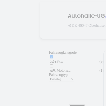
Autohalle-UG
DE-
46047
Oberhause
Fahrzeugkategorie
Pkw
(
9
)
Motorrad
(
1
)
Fahrzeugtyp