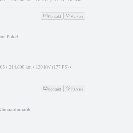
Kontakt
Parken
ine Paket
005
•
214.800 km
•
130 kW (177 PS)
•
Kontakt
Parken
 Klimaautomatik