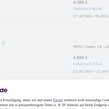
4.300 €
Finanzierung ab
46 €
mtl.
EZ 08/2006
•
98.400 
MINI Cooper 1,6 / 2.
4.800 €
Finanzierung ab
51 €
mtl.
EZ 08/2008
•
151.400
re Einwilligung, damit wir und unsere
Partner
technisch nicht notwendige Cook
Volkswagen Golf Plus 
setzen und so personenbezogene Daten (z. B. IP-Adresse) auf Ihrem Endgerät s