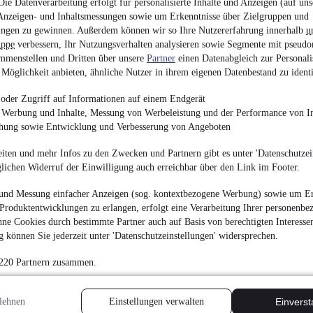
ie Datenverarbeitung erfolgt für personalisierte Inhalte und Anzeigen (auf uns
3.880 €
Anzeigen- und Inhaltsmessungen sowie um Erkenntnisse über Zielgruppen und
Finanzierung ab
42 €
mtl.
ngen zu gewinnen. Außerdem können wir so Ihre Nutzererfahrung innerhalb
u
uppe
verbessern, Ihr Nutzungsverhalten analysieren sowie Segmente mit pseudo
EZ 01/2010
•
215.800
mmenstellen und Dritten über unsere
Partner
einen Datenabgleich zur Personali
Möglichkeit anbieten, ähnliche Nutzer in ihrem eigenen Datenbestand zu identi
oder Zugriff auf Informationen auf einem Endgerät
e Werbung und Inhalte, Messung von Werbeleistung und der Performance von In
chung sowie Entwicklung und Verbesserung von Angeboten
Mercedes-Benz A 170 
iten und mehr Infos zu den Zwecken und Partnern gibt es unter 'Datenschutzein
2.300 €
glichen Widerruf der Einwilligung auch erreichbar über den Link im Footer.
Finanzierung ab
44 €
mtl.
und Messung einfacher Anzeigen (sog. kontextbezogene Werbung) sowie um Er
Produktentwicklungen zu erlangen, erfolgt eine Verarbeitung Ihrer personenbe
Beschädigt
•
EZ 05/2
ne Cookies durch bestimmte Partner auch auf Basis von berechtigten Interesse
 können Sie jederzeit unter 'Datenschutzeinstellungen' widersprechen.
 220 Partnern zusammen.
BMW 335d x-Drive T
lehnen
Einstellungen verwalten
Einvers