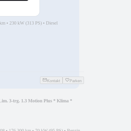
 km
•
230 kW (313 PS)
•
Diesel
Kontakt
Parken
im. 3-trg. 1.3 Motion Plus * Klima *
008
•
176.300 km
•
70 kW (95 PS)
•
Benzin