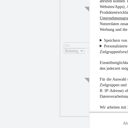
abrufen können. D
Websites/Apps), 
Produktentwicklu
Unternehmensgr
Nutzerdaten zusa
Werbung und die 
Speichern von 
Personalisiert
Zielgruppenfors
Einstellmöglichke
den jederzeit mö
Für die Auswahl 
Zielgruppen und 
B. IP-Adresse) oh
Datenverarbeitung
Wir arbeiten mit
Ab