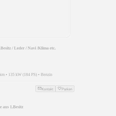
esitz / Leder / Navi /Klima etc.
 km
•
135 kW (184 PS)
•
Benzin
Kontakt
Parken
e aus 1.Besitz