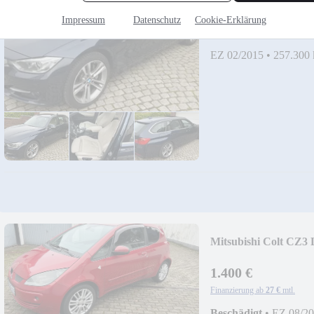
13.700 €
Impressum
Datenschutz
Cookie-Erklärung
Finanzierung ab
146 €
mtl.
EZ 02/2015
•
257.300
Mitsubishi Colt CZ3 L
1.400 €
Finanzierung ab
27 €
mtl.
Beschädigt
•
EZ 08/2