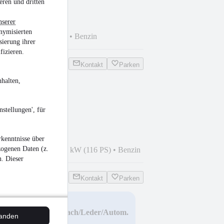
eren und dritten
nserer
nymisierten
 km
•
90 kW (122 PS)
•
Benzin
sierung ihrer
fizieren.
Kontakt
Parken
halten,
Classic 2.Hd
stellungen', für
kenntnisse über
zogenen Daten (z.
005
•
166.300 km
•
85 kW (116 PS)
•
Benzin
n. Dieser
Kontakt
Parken
ouring /Panoramadach/Leder/Autom.
tanden