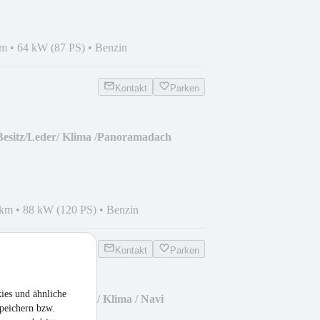
km
•
64 kW (87 PS)
•
Benzin
Kontakt
Parken
Besitz/Leder/ Klima /Panoramadach
 km
•
88 kW (120 PS)
•
Benzin
Kontakt
Parken
ies und ähnliche
VI 1,4 Comfortline / Klima / Navi
peichern bzw.