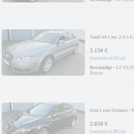
Audi A6 Lim. 2.4 S-L
3.150 €
Finanzierung ab
34 €
mtl.
Beschädigt
•
EZ 03/2
Benzin
Seat Leon Stylance /
2.650 €
Finanzierung ab
50 €
mtl.