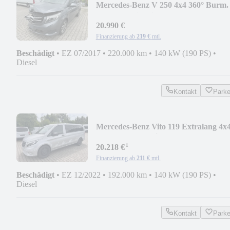
Mercedes-Benz V 250 4x4 360° Burm.
El. Türen Sitzklima Memory
20.990 €
Finanzierung ab
219 €
mtl.
Beschädigt
•
EZ 07/2017
•
220.000 km
•
140 kW (190 PS)
•
Diesel
Kontakt
Park
Mercedes-Benz Vito 119 Extralang 4x
9G-Tr LED 2xKlima PKW 7-S
¹
20.218 €
Finanzierung ab
211 €
mtl.
Beschädigt
•
EZ 12/2022
•
192.000 km
•
140 kW (190 PS)
•
Diesel
Kontakt
Park