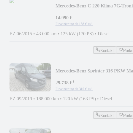
Mercedes-Benz C 220 Klima 7G-Troni
LED Kamera
14.990 €
Finanzierung ab
156 €
mtl.
EZ 06/2015
•
43.000 km
•
125 kW (170 PS)
•
Diesel
Kontakt
Park
Mercedes-Benz Sprinter 316 PKW Ma
7G-Tr. LUFTFEDERUNG 5-Sitz
¹
29.738 €
Finanzierung ab
310 €
mtl.
EZ 09/2019
•
188.000 km
•
120 kW (163 PS)
•
Diesel
Kontakt
Park