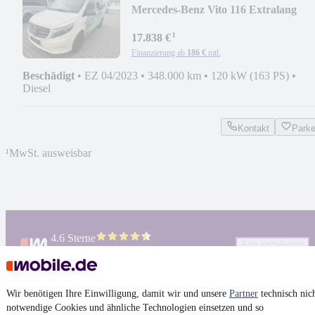
Mercedes-Benz Vito 116 Extralang
2xKlima 9G-Tr LED 9-Komfortsi
¹
17.838 €
Finanzierung ab
186 €
mtl.
Beschädigt
•
EZ 04/2023
•
348.000 km
•
120 kW (163 PS)
•
Diesel
Kontakt
Park
¹
MwSt. ausweisbar
4.6 Sterne
App installieren
Nutze mobile.de schnell und einfach
Wir benötigen Ihre Einwilligung, damit wir und unsere
Partner
technisch nic
Impressum
notwendige Cookies und ähnliche Technologien einsetzen und so