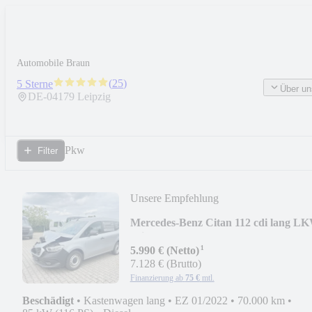
Automobile Braun
(
25
)
5 Sterne
Über un
DE-
04179
Leipzig
Pkw
Filter
Unsere Empfehlung
Mercedes-Benz Citan 112 cdi lang L
Klima PDC
¹
5.990 € (Netto)
7.128 € (Brutto)
Finanzierung ab
75 €
mtl.
Beschädigt
•
Kastenwagen lang
•
EZ 01/2022
•
70.000 km
•