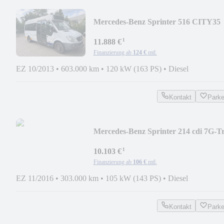
Mercedes-Benz Sprinter 516 CITY35
Dachklima Luft Aut. 15 Sitz
¹
11.888 €
Finanzierung ab
124 €
mtl.
EZ 10/2013
•
603.000 km
•
120 kW (163 PS)
•
Diesel
Kontakt
Park
Mercedes-Benz Sprinter 214 cdi 7G-Tr
PKW Klima 6-Sitzer AHK
¹
10.103 €
Finanzierung ab
106 €
mtl.
EZ 11/2016
•
303.000 km
•
105 kW (143 PS)
•
Diesel
Kontakt
Park