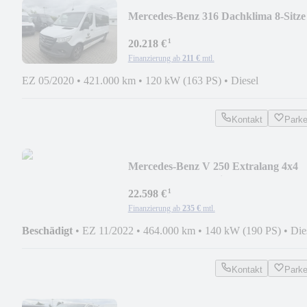
Mercedes-Benz 316 Dachklima 8-Sitze
el. Tür PDC Kamera 93L
¹
20.218 €
Finanzierung ab
211 €
mtl.
EZ 05/2020
•
421.000 km
•
120 kW (163 PS)
•
Diesel
Kontakt
Park
Mercedes-Benz V 250 Extralang 4x4
Leder LED 360 Assist Webasto
¹
22.598 €
Finanzierung ab
235 €
mtl.
Beschädigt
•
EZ 11/2022
•
464.000 km
•
140 kW (190 PS)
•
Die
Kontakt
Park