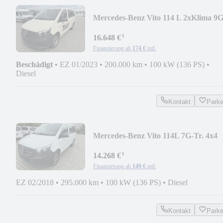
Mercedes-Benz Vito 114 L 2xKlima 9G
Tr. Kamera 9-sitz Tempomat
¹
16.648 €
Finanzierung ab
174 €
mtl.
Beschädigt
•
EZ 01/2023
•
200.000 km
•
100 kW (136 PS)
•
Diesel
Kontakt
Park
Mercedes-Benz Vito 114L 7G-Tr. 4x4
PKW 2xKlima 7-Sitz Webasto
¹
14.268 €
Finanzierung ab
149 €
mtl.
EZ 02/2018
•
295.000 km
•
100 kW (136 PS)
•
Diesel
Kontakt
Park