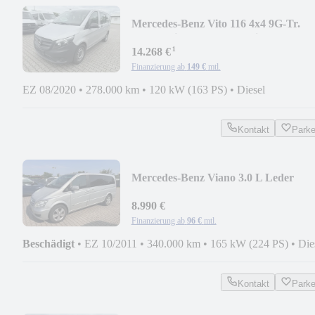
Mercedes-Benz Vito 116 4x4 9G-Tr.
PKW 5-sitz. Kamera 2xKlima
¹
14.268 €
Finanzierung ab
149 €
mtl.
EZ 08/2020
•
278.000 km
•
120 kW (163 PS)
•
Diesel
Kontakt
Park
Mercedes-Benz Viano 3.0 L Leder
Xenon Pano Sound Comand
8.990 €
Finanzierung ab
96 €
mtl.
Beschädigt
•
EZ 10/2011
•
340.000 km
•
165 kW (224 PS)
•
Die
Kontakt
Park