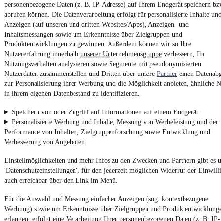
personenbezogene Daten (z. B. IP-Adresse) auf Ihrem Endgerät speichern bz
AGB
abrufen können. Die Datenverarbeitung erfolgt für personalisierte Inhalte un
Vertrag widerrufen
Anzeigen (auf unseren und dritten Websites/Apps), Anzeigen- und
Datenschutz
Inhaltsmessungen sowie um Erkenntnisse über Zielgruppen und
Produktentwicklungen zu gewinnen. Außerdem können wir so Ihre
Datenschutzeinstellungen
Nutzererfahrung innerhalb
unserer Unternehmensgruppe
verbessern, Ihr
Erklärung zur Barrierefreiheit
Nutzungsverhalten analysieren sowie Segmente mit pseudonymisierten
Nutzerdaten zusammenstellen und Dritten über unsere
Partner
einen Datenabg
Report Security Vulnerability (English)
zur Personalisierung ihrer Werbung und die Möglichkeit anbieten, ähnliche N
in ihrem eigenen Datenbestand zu identifizieren.
Powered by
Speichern von oder Zugriff auf Informationen auf einem Endgerät
Personalisierte Werbung und Inhalte, Messung von Werbeleistung und der
Performance von Inhalten, Zielgruppenforschung sowie Entwicklung und
Ob
Neuwagen
,
Gebrauchtwagen
oder
Leasing-Angebote
: Alle
Verbesserung von Angeboten
Fahrzeuge gibt es bei mobile.de
Einstellmöglichkeiten und mehr Infos zu den Zwecken und Partnern gibt es u
'Datenschutzeinstellungen', für den jederzeit möglichen Widerruf der Einwill
auch erreichbar über den Link im Menü.
Für die Auswahl und Messung einfacher Anzeigen (sog. kontextbezogene
Werbung) sowie um Erkenntnisse über Zielgruppen und Produktentwicklung
erlangen, erfolgt eine Verarbeitung Ihrer personenbezogenen Daten (z. B. IP-