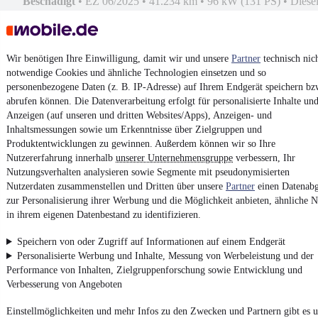
Beschädigt
•
EZ 06/2025
•
41.234 km
•
96 kW (131 PS)
•
Diese
Kontakt
Park
Wir benötigen Ihre Einwilligung, damit wir und unsere
Partner
technisch nic
¹
MwSt. ausweisbar
notwendige Cookies und ähnliche Technologien einsetzen und so
personenbezogene Daten (z. B. IP-Adresse) auf Ihrem Endgerät speichern bz
abrufen können. Die Datenverarbeitung erfolgt für personalisierte Inhalte un
Anzeigen (auf unseren und dritten Websites/Apps), Anzeigen- und
Inhaltsmessungen sowie um Erkenntnisse über Zielgruppen und
Produktentwicklungen zu gewinnen. Außerdem können wir so Ihre
4.6 Sterne
Nutzererfahrung innerhalb
unserer Unternehmensgruppe
verbessern, Ihr
App installieren
Nutze mobile.de schnell und einfach
Nutzungsverhalten analysieren sowie Segmente mit pseudonymisierten
Nutzerdaten zusammenstellen und Dritten über unsere
Partner
einen Datenabg
zur Personalisierung ihrer Werbung und die Möglichkeit anbieten, ähnliche N
in ihrem eigenen Datenbestand zu identifizieren.
Impressum
AGB
Speichern von oder Zugriff auf Informationen auf einem Endgerät
Personalisierte Werbung und Inhalte, Messung von Werbeleistung und der
Vertrag widerrufen
Performance von Inhalten, Zielgruppenforschung sowie Entwicklung und
Datenschutz
Verbesserung von Angeboten
Datenschutzeinstellungen
Einstellmöglichkeiten und mehr Infos zu den Zwecken und Partnern gibt es u