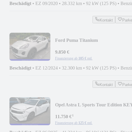
Beschädigt
•
EZ 09/2020
•
28.332 km
•
92 kW (125 PS)
•
Benzi
Kontakt
Park
Ford Puma Titanium
9.850 €
Finanzierung ab
105 €
mtl.
Beschädigt
•
EZ 12/2024
•
32.300 km
•
92 kW (125 PS)
•
Benzi
Kontakt
Park
Opel Astra L Sports Tour Edition KE
FREE NAVI KAMERA
¹
11.750 €
Finanzierung ab
125 €
mtl.