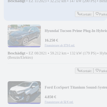
Beschädigt
•
EZ 11/2023
•
32.232 km
•
147 kW (200 PS)
•
Benz
Kontakt
Park
Hyundai Tucson Prime Plug-In Hybri
4WD
16.250 €
Finanzierung ab
173 €
mtl.
Beschädigt
•
EZ 08/2021
•
59.212 km
•
132 kW (179 PS)
•
Hybr
(Benzin/Elektro)
Kontakt
Park
Ford EcoSport Titanium Sound-Syste
B&O 28300KM
4.850 €
Finanzierung ab
52 €
mtl.