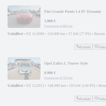
Fiat Grande Punto 1.4 8V Dynamic
3.900 €
Finanzierung ab
42 €
mtl.
Unfallfrei
•
EZ 11/2009
•
110.000 km
•
57 kW (77 PS)
•
Benzin
Kontakt
Park
Opel Zafira C Tourer Style
6.900 €
Finanzierung ab
72 €
mtl.
Unfallfrei
•
EZ 12/2012
•
148.000 km
•
103 kW (140 PS)
•
Benz
Kontakt
Park