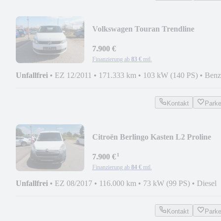
Volkswagen Touran Trendline
7.900 €
Finanzierung ab
83 €
mtl.
Unfallfrei
•
EZ 12/2011
•
171.333 km
•
103 kW (140 PS)
•
Benz
Kontakt
Park
Citroën Berlingo Kasten L2 Proline
¹
7.900 €
Finanzierung ab
84 €
mtl.
Unfallfrei
•
EZ 08/2017
•
116.000 km
•
73 kW (99 PS)
•
Diesel
Kontakt
Park