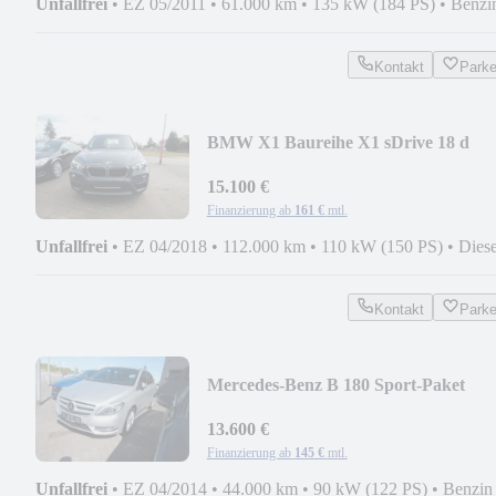
Unfallfrei
•
EZ 05/2011
•
61.000 km
•
135 kW (184 PS)
•
Benzi
Kontakt
Park
BMW X1 Baureihe X1 sDrive 18 d
Advantage
15.100 €
Finanzierung ab
161 €
mtl.
Unfallfrei
•
EZ 04/2018
•
112.000 km
•
110 kW (150 PS)
•
Diese
Kontakt
Park
Mercedes-Benz B 180 Sport-Paket
13.600 €
Finanzierung ab
145 €
mtl.
Unfallfrei
•
EZ 04/2014
•
44.000 km
•
90 kW (122 PS)
•
Benzin