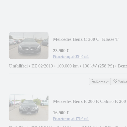
Mercedes-Benz C 300 C -Klasse T-
Modell C 300 T
23.900 €
Finanzierung ab
254 €
mtl.
Unfallfrei
•
EZ 02/2019
•
100.000 km
•
190 kW (258 PS)
•
Benz
Kontakt
Park
Mercedes-Benz E 200 E Cabrio E 200
CGI BlueEfficiency
16.900 €
Finanzierung ab
176 €
mtl.