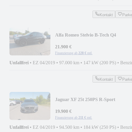
Kontakt
Park
Alfa Romeo Stelvio B-Tech Q4
21.900 €
Finanzierung ab
228 €
mtl.
Unfallfrei
•
EZ 04/2019
•
97.000 km
•
147 kW (200 PS)
•
Benzi
Kontakt
Park
Jaguar XF 25t 250PS R-Sport
Sportbrake Automatik
19.900 €
Finanzierung ab
211 €
mtl.
Unfallfrei
•
EZ 04/2019
•
94.500 km
•
184 kW (250 PS)
•
Benzi