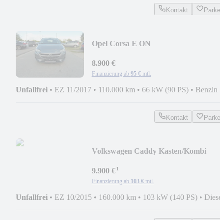
Kontakt
Park
Opel Corsa E ON
8.900 €
Finanzierung ab
95 €
mtl.
Unfallfrei
•
EZ 11/2017
•
110.000 km
•
66 kW (90 PS)
•
Benzin
Kontakt
Park
Volkswagen Caddy Kasten/Kombi
Kasten BMT
¹
9.900 €
Finanzierung ab
103 €
mtl.
Unfallfrei
•
EZ 10/2015
•
160.000 km
•
103 kW (140 PS)
•
Dies