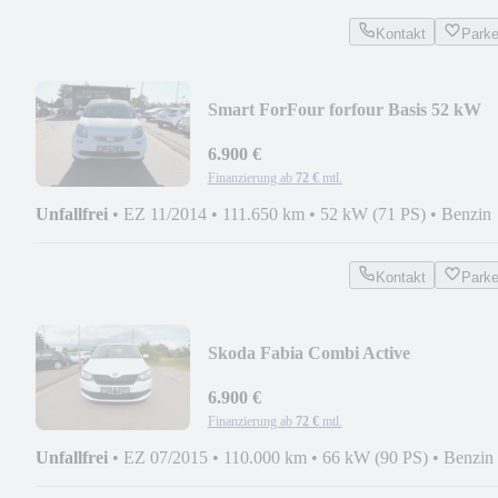
Kontakt
Park
Smart ForFour forfour Basis 52 kW
6.900 €
Finanzierung ab
72 €
mtl.
Unfallfrei
•
EZ 11/2014
•
111.650 km
•
52 kW (71 PS)
•
Benzin
Kontakt
Park
Skoda Fabia Combi Active
6.900 €
Finanzierung ab
72 €
mtl.
Unfallfrei
•
EZ 07/2015
•
110.000 km
•
66 kW (90 PS)
•
Benzin