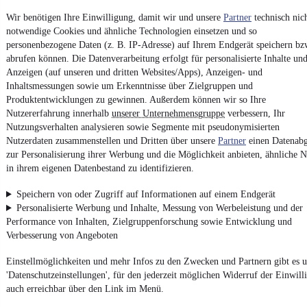
Vertrag widerrufen
Wir benötigen Ihre Einwilligung, damit wir und unsere
Partner
technisch nic
notwendige Cookies und ähnliche Technologien einsetzen und so
Datenschutz
personenbezogene Daten (z. B. IP-Adresse) auf Ihrem Endgerät speichern bz
Datenschutzeinstellungen
abrufen können. Die Datenverarbeitung erfolgt für personalisierte Inhalte un
Erklärung zur Barrierefreiheit
Anzeigen (auf unseren und dritten Websites/Apps), Anzeigen- und
Inhaltsmessungen sowie um Erkenntnisse über Zielgruppen und
Report Security Vulnerability (English)
Produktentwicklungen zu gewinnen. Außerdem können wir so Ihre
Nutzererfahrung innerhalb
unserer Unternehmensgruppe
verbessern, Ihr
Nutzungsverhalten analysieren sowie Segmente mit pseudonymisierten
Powered by
Nutzerdaten zusammenstellen und Dritten über unsere
Partner
einen Datenabg
zur Personalisierung ihrer Werbung und die Möglichkeit anbieten, ähnliche N
in ihrem eigenen Datenbestand zu identifizieren.
Entdecke
Kleinwagen
,
SUV
und
Wohnmobile
und mehr bei
mobile.de
Speichern von oder Zugriff auf Informationen auf einem Endgerät
Personalisierte Werbung und Inhalte, Messung von Werbeleistung und der
Performance von Inhalten, Zielgruppenforschung sowie Entwicklung und
Verbesserung von Angeboten
Einstellmöglichkeiten und mehr Infos zu den Zwecken und Partnern gibt es u
'Datenschutzeinstellungen', für den jederzeit möglichen Widerruf der Einwill
auch erreichbar über den Link im Menü.