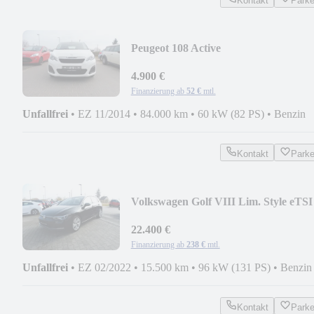
Kontakt
Park
Peugeot 108 Active
4.900 €
Finanzierung ab
52 €
mtl.
Unfallfrei
•
EZ 11/2014
•
84.000 km
•
60 kW (82 PS)
•
Benzin
Kontakt
Park
Volkswagen Golf VIII Lim. Style eTSI
22.400 €
Finanzierung ab
238 €
mtl.
Unfallfrei
•
EZ 02/2022
•
15.500 km
•
96 kW (131 PS)
•
Benzin
Kontakt
Park