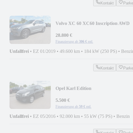
Kontakt
Park
Volvo XC 60 XC60 Inscription AWD
28.800 €
Finanzierung ab
306 €
mtl.
Unfallfrei
•
EZ 01/2019
•
49.600 km
•
184 kW (250 PS)
•
Benzi
Kontakt
Park
Opel Karl Edition
5.500 €
Finanzierung ab
59 €
mtl.
Unfallfrei
•
EZ 05/2016
•
92.000 km
•
55 kW (75 PS)
•
Benzin