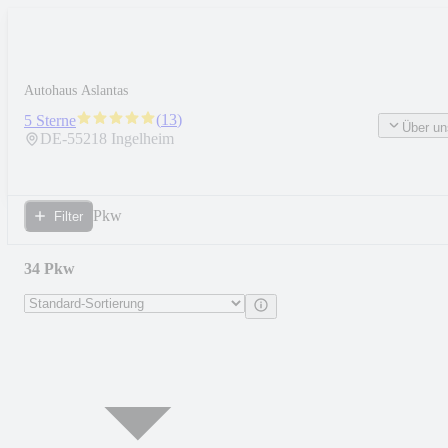
Autohaus Aslantas
(
13
)
5 Sterne
Über un
DE-
55218
Ingelheim
Pkw
Filter
34 Pkw