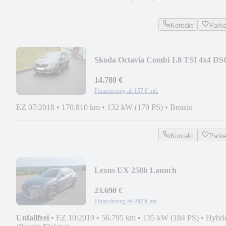
Kontakt
Park
Skoda Octavia Combi 1.8 TSI 4x4 DS
Scout*AHK*STANDHZG
14.780 €
Finanzierung ab
157 €
mtl.
EZ 07/2018
•
170.810 km
•
132 kW (179 PS)
•
Benzin
Kontakt
Park
Lexus UX 250h Launch
Edition*Kamera*Navi*Shz
23.690 €
Finanzierung ab
247 €
mtl.
Unfallfrei
•
EZ 10/2019
•
56.795 km
•
135 kW (184 PS)
•
Hybri