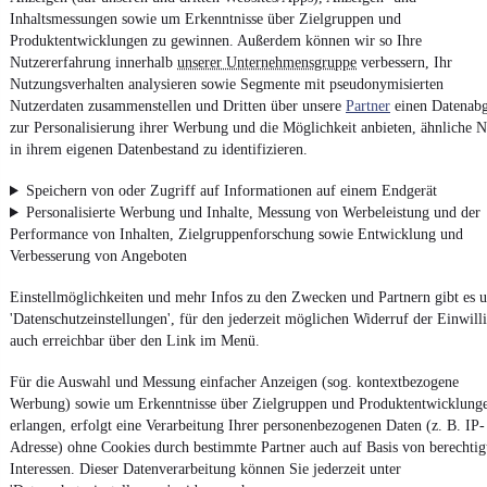
Inhaltsmessungen sowie um Erkenntnisse über Zielgruppen und
Produktentwicklungen zu gewinnen. Außerdem können wir so Ihre
Powered by
Nutzererfahrung innerhalb
unserer Unternehmensgruppe
verbessern, Ihr
Nutzungsverhalten analysieren sowie Segmente mit pseudonymisierten
Nutzerdaten zusammenstellen und Dritten über unsere
Partner
einen Datenabg
Ob
Neuwagen
,
Gebrauchtwagen
oder
Leasing-Angebote
: Alle
zur Personalisierung ihrer Werbung und die Möglichkeit anbieten, ähnliche N
Fahrzeuge gibt es bei mobile.de
in ihrem eigenen Datenbestand zu identifizieren.
Speichern von oder Zugriff auf Informationen auf einem Endgerät
Personalisierte Werbung und Inhalte, Messung von Werbeleistung und der
Performance von Inhalten, Zielgruppenforschung sowie Entwicklung und
Verbesserung von Angeboten
Einstellmöglichkeiten und mehr Infos zu den Zwecken und Partnern gibt es u
'Datenschutzeinstellungen', für den jederzeit möglichen Widerruf der Einwill
auch erreichbar über den Link im Menü.
Für die Auswahl und Messung einfacher Anzeigen (sog. kontextbezogene
Werbung) sowie um Erkenntnisse über Zielgruppen und Produktentwicklung
erlangen, erfolgt eine Verarbeitung Ihrer personenbezogenen Daten (z. B. IP-
Adresse) ohne Cookies durch bestimmte Partner auch auf Basis von berechtig
Interessen. Dieser Datenverarbeitung können Sie jederzeit unter