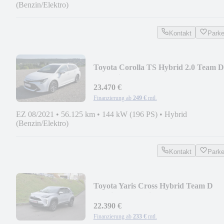
(Benzin/Elektro)
Kontakt
Park
Toyota Corolla TS Hybrid 2.0 Team D
*Technik-P.*
23.470 €
Finanzierung ab
249 €
mtl.
EZ 08/2021
•
56.125 km
•
144 kW (196 PS)
•
Hybrid
(Benzin/Elektro)
Kontakt
Park
Toyota Yaris Cross Hybrid Team D
Totwinkel*Matrix*Carpl
22.390 €
Finanzierung ab
233 €
mtl.