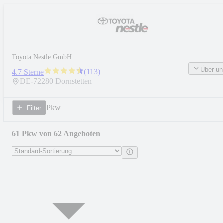
Toyota Nestle GmbH
Über un
(
113
)
4.7 Sterne
DE-
72280
Dornstetten
Pkw
Filter
61 Pkw von 62 Angeboten