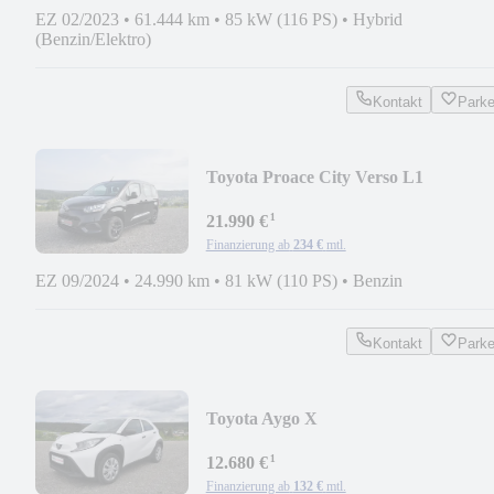
EZ 02/2023
•
61.444 km
•
85 kW (116 PS)
•
Hybrid
(Benzin/Elektro)
Kontakt
Park
Toyota Proace City Verso L1
Carplay*Temp*
¹
21.990 €
Finanzierung ab
234 €
mtl.
EZ 09/2024
•
24.990 km
•
81 kW (110 PS)
•
Benzin
Kontakt
Park
Toyota Aygo X
¹
12.680 €
Finanzierung ab
132 €
mtl.