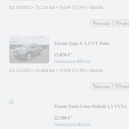
EZ 03/2023
•
25.224 km
•
53 kW (72 PS)
•
Benzin
Kontakt
Park
Toyota Aygo X S-CVT Pulse
¹
15.870 €
Finanzierung ab
169 €
mtl.
EZ 12/2022
•
15.064 km
•
53 kW (72 PS)
•
Benzin
Kontakt
Park
Toyota Yaris Cross Hybrid 1.5 VVT-i
Team Deutschland
¹
22.780 €
Finanzierung ab
242 €
mtl.