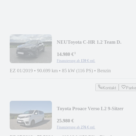
NEU
Toyota C-HR 1.2 Team D.
Shz*Einparkh*Kamera*ACC
¹
14.980 €
Finanzierung ab
159 €
mtl.
EZ 01/2019
•
90.699 km
•
85 kW (116 PS)
•
Benzin
Kontakt
Park
Toyota Proace Verso L2 9-Sitzer
Kamera*Shz*Temp.*Flügel
25.980 €
Finanzierung ab
276 €
mtl.