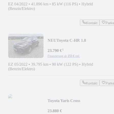
EZ 04/2022
•
41.896 km
•
85 kW (116 PS)
•
Hybrid
(Benzin/Elektro)
Kontakt
Park
NEU
Toyota C-HR 1.8
Lounge*AHK*Carplay*Shz*
¹
23.790 €
Finanzierung ab
253 €
mtl.
EZ 05/2022
•
39.795 km
•
90 kW (122 PS)
•
Hybrid
(Benzin/Elektro)
Kontakt
Park
Toyota Yaris Cross
AHK*Shz*elektr.Heckklappe
23.880 €