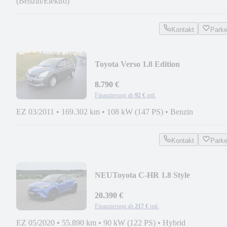
(Benzin/Elektro)
Kontakt
Park
Toyota Verso 1.8 Edition
8.790 €
Finanzierung ab
92 €
mtl.
EZ 03/2011
•
169.302 km
•
108 kW (147 PS)
•
Benzin
Kontakt
Park
NEU
Toyota C-HR 1.8 Style
Totwink.*Shz*LED*
20.390 €
Finanzierung ab
217 €
mtl.
EZ 05/2020
•
55.890 km
•
90 kW (122 PS)
•
Hybrid