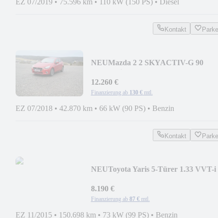
EZ 07/2019
•
75.596 km
•
110 kW (150 PS)
•
Diesel
Kontakt
Park
NEU
Mazda 2 2 SKYACTIV-G 90
Sports-Line
12.260 €
Finanzierung ab
130 €
mtl.
EZ 07/2018
•
42.870 km
•
66 kW (90 PS)
•
Benzin
Kontakt
Park
NEU
Toyota Yaris 5-Türer 1.33 VVT-i
Comfort
8.190 €
Finanzierung ab
87 €
mtl.
EZ 11/2015
•
150.698 km
•
73 kW (99 PS)
•
Benzin