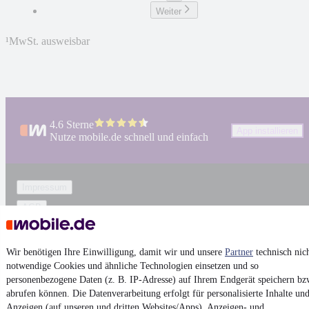
Weiter
¹
MwSt. ausweisbar
4.6 Sterne
App installieren
Nutze mobile.de schnell und einfach
Impressum
AGB
Vertrag widerrufen
Datenschutz
Wir benötigen Ihre Einwilligung, damit wir und unsere
Partner
technisch nic
notwendige Cookies und ähnliche Technologien einsetzen und so
Datenschutzeinstellungen
personenbezogene Daten (z. B. IP-Adresse) auf Ihrem Endgerät speichern bz
Erklärung zur Barrierefreiheit
abrufen können. Die Datenverarbeitung erfolgt für personalisierte Inhalte un
Anzeigen (auf unseren und dritten Websites/Apps), Anzeigen- und
Report Security Vulnerability (English)