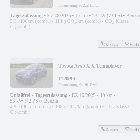
Finanzierung ab
212 €
mtl.
Tageszulassung
•
EZ 08/2025
•
15 km
•
53 kW (72 PS)
•
Benzi
5,0 l/100km (komb.)
•
114 g CO₂/km (komb.)
•
CO₂-Klasse
C (komb.)
Kontakt
Park
Toyota Aygo X X Teamplayer
¹
17.999 €
Finanzierung ab
191 €
mtl.
Unfallfrei
•
Tageszulassung
•
EZ 10/2025
•
10 km
•
53 kW (72 PS)
•
Benzin
4,8 l/100km (komb.)
•
108 g CO₂/km (komb.)
•
CO₂-Klasse
C (komb.)
Kontakt
Park