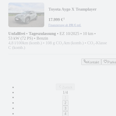
Toyota Aygo X Teamplayer
¹
17.999 €
Finanzierung ab
191 €
mtl.
Unfallfrei
•
Tageszulassung
•
EZ 10/2025
•
10 km
•
53 kW (72 PS)
•
Benzin
4,8 l/100km (komb.)
•
108 g CO₂/km (komb.)
•
CO₂-Klasse
C (komb.)
Kontakt
Park
Zurück
1/4
1
2
3
4