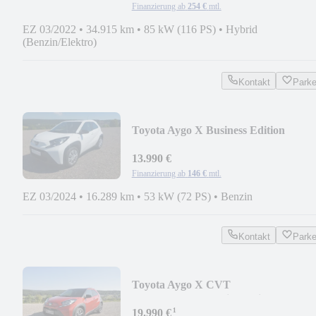
Finanzierung ab
254 €
mtl.
EZ 03/2022
•
34.915 km
•
85 kW (116 PS)
•
Hybrid
(Benzin/Elektro)
Kontakt
Park
Toyota Aygo X Business Edition
13.990 €
Finanzierung ab
146 €
mtl.
EZ 03/2024
•
16.289 km
•
53 kW (72 PS)
•
Benzin
Kontakt
Park
Toyota Aygo X CVT
Carplay*Shz*Fernlichtassi
¹
19.990 €