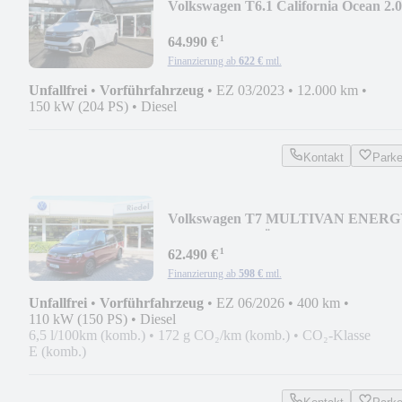
Volkswagen T6.1 California Ocean 2.0
TDI DSG
¹
64.990 €
Finanzierung ab
622 €
mtl.
Unfallfrei
•
Vorführfahrzeug
•
EZ 03/2023
•
12.000 km
•
150 kW (204 PS)
•
Diesel
Kontakt
Park
Volkswagen T7 MULTIVAN ENERG
2.0 TDI DSG LÜ, AHK, NAVI
¹
62.490 €
Finanzierung ab
598 €
mtl.
Unfallfrei
•
Vorführfahrzeug
•
EZ 06/2026
•
400 km
•
110 kW (150 PS)
•
Diesel
6,5 l/100km (komb.)
•
172 g CO₂/km (komb.)
•
CO₂-Klasse
E (komb.)