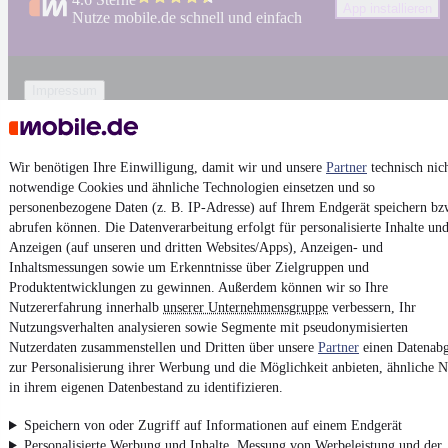
App installieren
Nutze mobile.de schnell und einfach
Impressum
AGB
Vertrag widerrufen
Wir benötigen Ihre Einwilligung, damit wir und unsere
Partner
technisch nic
Datenschutz
notwendige Cookies und ähnliche Technologien einsetzen und so
Datenschutzeinstellungen
personenbezogene Daten (z. B. IP-Adresse) auf Ihrem Endgerät speichern bz
abrufen können. Die Datenverarbeitung erfolgt für personalisierte Inhalte un
Erklärung zur Barrierefreiheit
Anzeigen (auf unseren und dritten Websites/Apps), Anzeigen- und
Report Security Vulnerability (English)
Inhaltsmessungen sowie um Erkenntnisse über Zielgruppen und
Produktentwicklungen zu gewinnen. Außerdem können wir so Ihre
Nutzererfahrung innerhalb
unserer Unternehmensgruppe
verbessern, Ihr
Powered by
Nutzungsverhalten analysieren sowie Segmente mit pseudonymisierten
Nutzerdaten zusammenstellen und Dritten über unsere
Partner
einen Datenabg
zur Personalisierung ihrer Werbung und die Möglichkeit anbieten, ähnliche N
Ob
Skoda Gebrauchtwagen
oder
Skoda Leasing
:
Autos bei
in ihrem eigenen Datenbestand zu identifizieren.
mobile.de
finden
Speichern von oder Zugriff auf Informationen auf einem Endgerät
Personalisierte Werbung und Inhalte, Messung von Werbeleistung und der