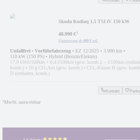
Kontakt
Park
Skoda Kodiaq 1.5 TSI iV 150 kW
Sportline
¹
48.990 €
Finanzierung ab
469 €
mtl.
Unfallfrei
•
Vorführfahrzeug
•
EZ 12/2025
•
3.900 km
•
110 kW (150 PS)
•
Hybrid (Benzin/Elektro)
17,9 kWh/100km + 0,4 l/100km (gew. komb.), -- l/100km (entlad
komb.)
•
10 g CO₂/km (gew. komb.)
•
CO₂-Klasse B (gew. komb.
D (entladen, komb.)
Kontakt
Park
¹
MwSt. ausweisbar
4.6 Sterne