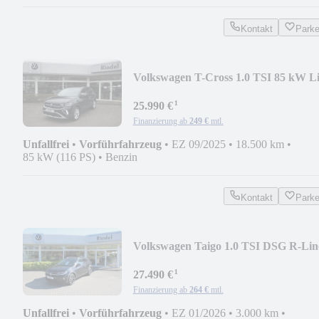
Kontakt
Park
Volkswagen T-Cross 1.0 TSI 85 kW Li
¹
25.990 €
Finanzierung ab
249 €
mtl.
Unfallfrei
•
Vorführfahrzeug
•
EZ 09/2025
•
18.500 km
•
85 kW (116 PS)
•
Benzin
Kontakt
Park
Volkswagen Taigo 1.0 TSI DSG R-Lin
¹
27.490 €
Finanzierung ab
264 €
mtl.
Unfallfrei
•
Vorführfahrzeug
•
EZ 01/2026
•
3.000 km
•