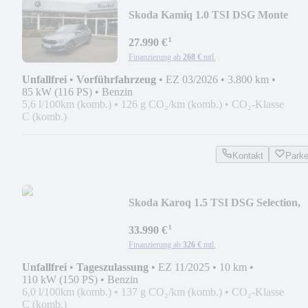
Skoda Kamiq 1.0 TSI DSG Monte
Carlo, LED, Connect
¹
27.990 €
Finanzierung ab
268 €
mtl.
Unfallfrei
•
Vorführfahrzeug
•
EZ 03/2026
•
3.800 km
•
85 kW (116 PS)
•
Benzin
5,6 l/100km (komb.)
•
126 g CO₂/km (komb.)
•
CO₂-Klasse
C (komb.)
Kontakt
Park
Skoda Karoq 1.5 TSI DSG Selection,
AHK, LED, Kamera
¹
33.990 €
Finanzierung ab
326 €
mtl.
Unfallfrei
•
Tageszulassung
•
EZ 11/2025
•
10 km
•
110 kW (150 PS)
•
Benzin
6,0 l/100km (komb.)
•
137 g CO₂/km (komb.)
•
CO₂-Klasse
C (komb.)