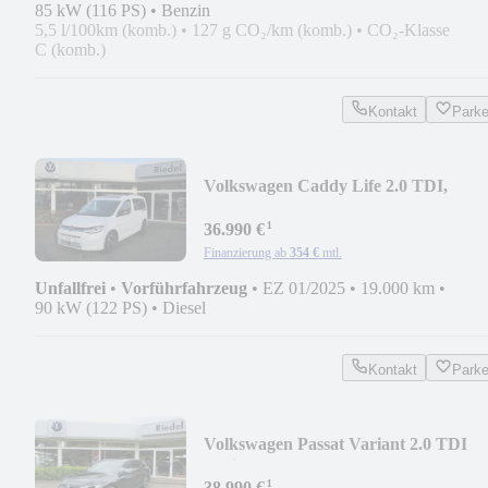
85 kW (116 PS)
•
Benzin
5,5 l/100km (komb.)
•
127 g CO₂/km (komb.)
•
CO₂-Klasse
C (komb.)
Kontakt
Park
Volkswagen Caddy Life 2.0 TDI,
Panorama, Alu, LED, ACC
¹
36.990 €
Finanzierung ab
354 €
mtl.
Unfallfrei
•
Vorführfahrzeug
•
EZ 01/2025
•
19.000 km
•
90 kW (122 PS)
•
Diesel
Kontakt
Park
Volkswagen Passat Variant 2.0 TDI
Business, AHK, LED, 360°
¹
38.990 €