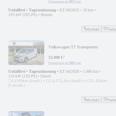
Finanzierung ab
393 €
mtl.
Unfallfrei
•
Tageszulassung
•
EZ 09/2025
•
10 km
•
195 kW (265 PS)
•
Benzin
Kontakt
Park
Volkswagen T7 Transporter
Kastenwagen Plus, 5 Sitze
¹
52.990 €
Finanzierung ab
508 €
mtl.
Unfallfrei
•
Tageszulassung
•
EZ 04/2026
•
1.000 km
•
110 kW (150 PS)
•
Diesel
7,6 l/100km (komb.)
•
213 g CO₂/km (komb.)
•
CO₂-Klasse
D (komb.)
Kontakt
Park