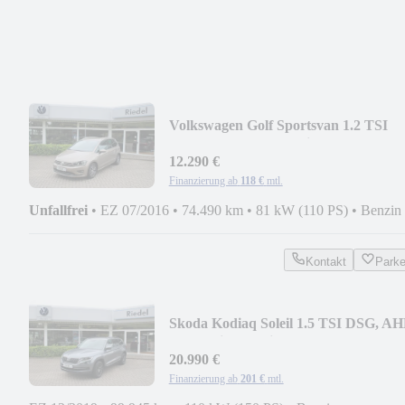
Volkswagen Golf Sportsvan 1.2 TSI
Allstar, AHK, Standheizg.
12.290 €
Finanzierung ab
118 €
mtl.
Unfallfrei
•
EZ 07/2016
•
74.490 km
•
81 kW (110 PS)
•
Benzin
Kontakt
Park
Skoda Kodiaq Soleil 1.5 TSI DSG, AH
Standheizg, Navi
20.990 €
Finanzierung ab
201 €
mtl.