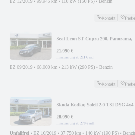
EZ 12/2019
•
99.945 km
•
110 kW (150 PS)
•
Benzin
Kontakt
Park
Seat Leon ST Cupra 290, Panorama,
Navi, LED
21.990 €
Finanzierung ab
211 €
mtl.
EZ 09/2019
•
68.000 km
•
213 kW (290 PS)
•
Benzin
Kontakt
Park
Skoda Kodiaq Soleil 2.0 TSI DSG 4x4
28.990 €
Finanzierung ab
278 €
mtl.
Unfallfrei
•
EZ 10/2019
•
37.750 km
•
140 kW (190 PS)
•
Benzi