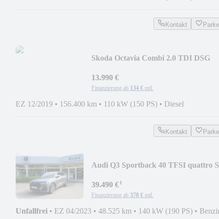
Kontakt
Park
Skoda Octavia Combi 2.0 TDI DSG
Style
13.990 €
Finanzierung ab
134 €
mtl.
EZ 12/2019
•
156.400 km
•
110 kW (150 PS)
•
Diesel
Kontakt
Park
Audi Q3 Sportback 40 TFSI quattro S
line
¹
39.490 €
Finanzierung ab
378 €
mtl.
Unfallfrei
•
EZ 04/2023
•
48.525 km
•
140 kW (190 PS)
•
Benzi