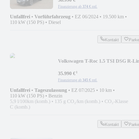
Finanzierung ab
374 €
mtl.
Unfallfrei
•
Vorführfahrzeug
•
EZ 06/2024
•
19.500 km
•
110 kW (150 PS)
•
Diesel
Kontakt
Park
Volkswagen T-Roc 1.5 TSI DSG R-Li
Black Style, AHK, LED
¹
35.990 €
Finanzierung ab
345 €
mtl.
Unfallfrei
•
Tageszulassung
•
EZ 07/2025
•
10 km
•
110 kW (150 PS)
•
Benzin
5,9 l/100km (komb.)
•
135 g CO₂/km (komb.)
•
CO₂-Klasse
C (komb.)
Kontakt
Park