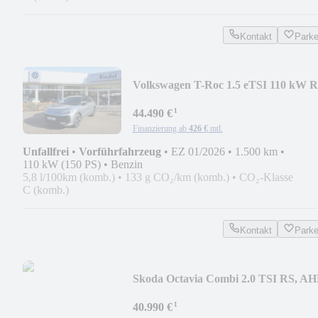
Kontakt
Park
Volkswagen T-Roc 1.5 eTSI 110 kW R
Line
¹
44.490 €
Finanzierung ab
426 €
mtl.
Unfallfrei
•
Vorführfahrzeug
•
EZ 01/2026
•
1.500 km
•
110 kW (150 PS)
•
Benzin
5,8 l/100km (komb.)
•
133 g CO₂/km (komb.)
•
CO₂-Klasse
C (komb.)
Kontakt
Park
Skoda Octavia Combi 2.0 TSI RS, AH
LED, Panorama
¹
40.990 €