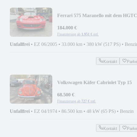
Ferrari 575 Maranello mit dem HGT
Package
184.000 €
Finanzierung ab
1.951 €
mtl.
Unfallfrei
•
EZ 06/2005
•
33.000 km
•
380 kW (517 PS)
•
Benzi
Kontakt
Park
Volkswagen Käfer Cabriolet Typ 15
Modell 1303 LS
68.500 €
Finanzierung ab
727 €
mtl.
Unfallfrei
•
EZ 04/1974
•
86.500 km
•
48 kW (65 PS)
•
Benzin
Kontakt
Park