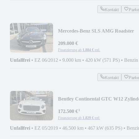
Kontakt
Park
Mercedes-Benz SLS AMG Roadster
209.000 €
Finanzierung ab
1.884 €
mtl.
Unfallfrei
•
EZ 06/2012
•
9.000 km
•
420 kW (571 PS)
•
Benzin
Kontakt
Park
Bentley Continental GTC W12 Zylind
mit 467KW/635PS
¹
172.500 €
Finanzierung ab
1.829 €
mtl.
Unfallfrei
•
EZ 05/2019
•
46.500 km
•
467 kW (635 PS)
•
Benzi