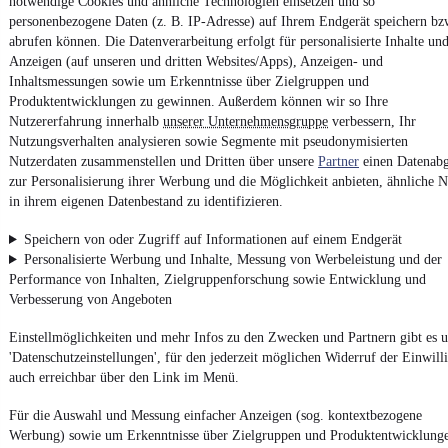
notwendige Cookies und ähnliche Technologien einsetzen und so
Datenschutz
personenbezogene Daten (z. B. IP-Adresse) auf Ihrem Endgerät speichern bz
Datenschutzeinstellungen
abrufen können. Die Datenverarbeitung erfolgt für personalisierte Inhalte un
Anzeigen (auf unseren und dritten Websites/Apps), Anzeigen- und
Erklärung zur Barrierefreiheit
Inhaltsmessungen sowie um Erkenntnisse über Zielgruppen und
Report Security Vulnerability (English)
Produktentwicklungen zu gewinnen. Außerdem können wir so Ihre
Nutzererfahrung innerhalb
unserer Unternehmensgruppe
verbessern, Ihr
Nutzungsverhalten analysieren sowie Segmente mit pseudonymisierten
Powered by
Nutzerdaten zusammenstellen und Dritten über unsere
Partner
einen Datenabg
zur Personalisierung ihrer Werbung und die Möglichkeit anbieten, ähnliche N
in ihrem eigenen Datenbestand zu identifizieren.
Von
Auto verkaufen
über
E-Bikes
und
Gebrauchtwagen
:
Besuche
mobile.de
Speichern von oder Zugriff auf Informationen auf einem Endgerät
Personalisierte Werbung und Inhalte, Messung von Werbeleistung und der
Performance von Inhalten, Zielgruppenforschung sowie Entwicklung und
Verbesserung von Angeboten
Einstellmöglichkeiten und mehr Infos zu den Zwecken und Partnern gibt es u
'Datenschutzeinstellungen', für den jederzeit möglichen Widerruf der Einwill
auch erreichbar über den Link im Menü.
Für die Auswahl und Messung einfacher Anzeigen (sog. kontextbezogene
Werbung) sowie um Erkenntnisse über Zielgruppen und Produktentwicklung