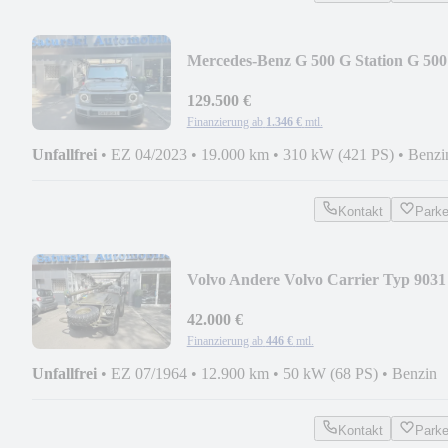
Mercedes-Benz G 500 G Station G 500
129.500 €
Finanzierung ab
1.346 €
mtl.
Unfallfrei
•
EZ 04/2023
•
19.000 km
•
310 kW (421 PS)
•
Benzi
Kontakt
Park
Volvo Andere Volvo Carrier Typ 9031
42.000 €
Finanzierung ab
446 €
mtl.
Unfallfrei
•
EZ 07/1964
•
12.900 km
•
50 kW (68 PS)
•
Benzin
Kontakt
Park