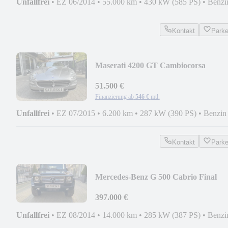
Unfallfrei
•
EZ 06/2014
•
55.000 km
•
430 kW (585 PS)
•
Benzi
Kontakt
Park
Maserati 4200 GT Cambiocorsa
51.500 €
Finanzierung ab
546 €
mtl.
Unfallfrei
•
EZ 07/2015
•
6.200 km
•
287 kW (390 PS)
•
Benzin
Kontakt
Park
Mercedes-Benz G 500 Cabrio Final
Edition 1 of 200
397.000 €
Unfallfrei
•
EZ 08/2014
•
14.000 km
•
285 kW (387 PS)
•
Benzi