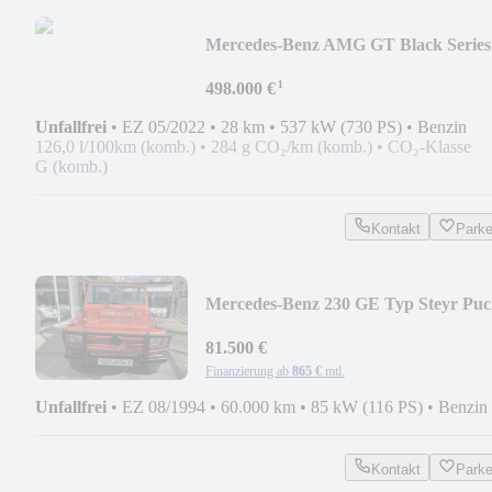
Mercedes-Benz AMG GT Black Series
¹
498.000 €
Unfallfrei
•
EZ 05/2022
•
28 km
•
537 kW (730 PS)
•
Benzin
126,0 l/100km (komb.)
•
284 g CO₂/km (komb.)
•
CO₂-Klasse
G (komb.)
Kontakt
Park
Mercedes-Benz 230 GE Typ Steyr Puc
81.500 €
Finanzierung ab
865 €
mtl.
Unfallfrei
•
EZ 08/1994
•
60.000 km
•
85 kW (116 PS)
•
Benzin
Kontakt
Park