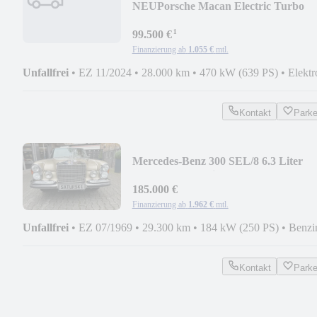
NEU
Porsche Macan Electric Turbo
¹
99.500 €
Finanzierung ab
1.055 €
mtl.
Unfallfrei
•
EZ 11/2024
•
28.000 km
•
470 kW (639 PS)
•
Elektr
Kontakt
Park
Mercedes-Benz 300 SEL/8 6.3 Liter
komplett restauriert
185.000 €
Finanzierung ab
1.962 €
mtl.
Unfallfrei
•
EZ 07/1969
•
29.300 km
•
184 kW (250 PS)
•
Benzi
Kontakt
Park