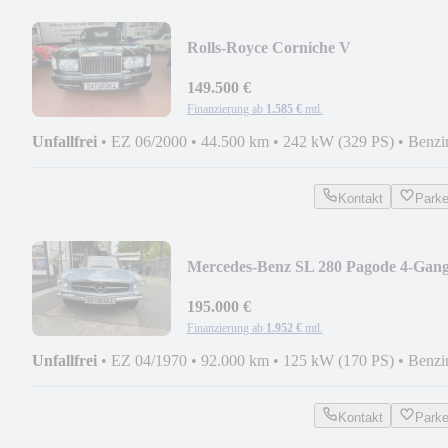
Rolls-Royce Corniche V
149.500 €
Finanzierung ab
1.585 €
mtl.
Unfallfrei
•
EZ 06/2000
•
44.500 km
•
242 kW (329 PS)
•
Benzi
Kontakt
Park
Mercedes-Benz SL 280 Pagode 4-Gan
Schaltgetriebe
195.000 €
Finanzierung ab
1.952 €
mtl.
Unfallfrei
•
EZ 04/1970
•
92.000 km
•
125 kW (170 PS)
•
Benzi
Kontakt
Park