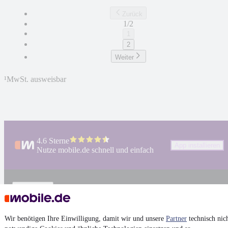
Zurück
1/2
1
2
Weiter
¹
MwSt. ausweisbar
4.6 Sterne
App installieren
Nutze mobile.de schnell und einfach
Impressum
AGB
Vertrag widerrufen
Wir benötigen Ihre Einwilligung, damit wir und unsere
Partner
technisch nic