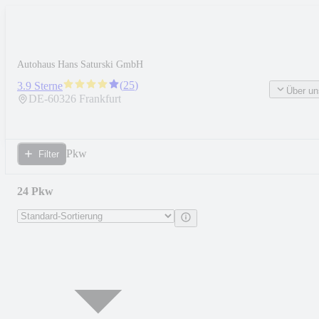
Autohaus Hans Saturski GmbH
(
25
)
3.9 Sterne
Über un
DE-
60326
Frankfurt
Pkw
Filter
24 Pkw