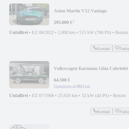
Aston Martin V12 Vantage
¹
295.000 €
Unfallfrei
•
EZ 08/2022
•
2.000 km
•
515 kW (700 PS)
•
Benzin
Kontakt
Park
Volkswagen Karmann Ghia Cabriolet
64.500 €
Finanzierung ab
684 €
mtl.
Unfallfrei
•
EZ 07/1968
•
25.920 km
•
32 kW (44 PS)
•
Benzin
Kontakt
Park