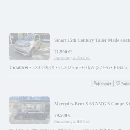
Smart 15th Century Tailer Made elect
drive / EQ
¹
21.500 €
Finanzierung ab
224 €
mtl.
Unfallfrei
•
EZ 07/2019
•
21.202 km
•
60 kW (82 PS)
•
Elektro
Kontakt
Park
Mercedes-Benz S 63 AMG S Coupe S 
AMG 4Matic
79.500 €
Finanzierung ab
843 €
mtl.