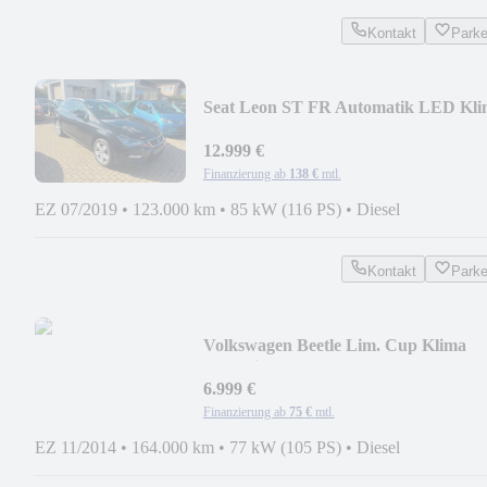
Kontakt
Park
Seat Leon ST FR Automatik LED Kli
MFL
12.999 €
Finanzierung ab
138 €
mtl.
EZ 07/2019
•
123.000 km
•
85 kW (116 PS)
•
Diesel
Kontakt
Park
Volkswagen Beetle Lim. Cup Klima
PDC Sitzhzg. MFL
6.999 €
Finanzierung ab
75 €
mtl.
EZ 11/2014
•
164.000 km
•
77 kW (105 PS)
•
Diesel