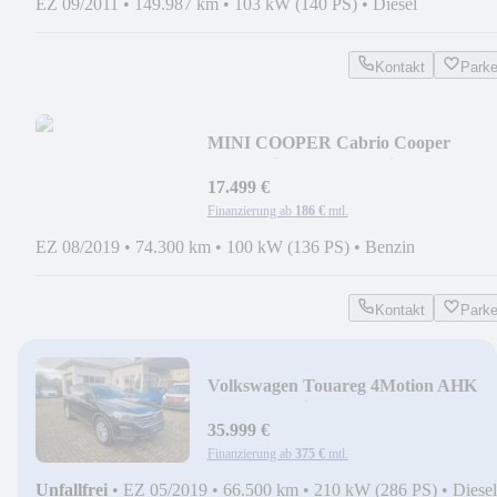
EZ 09/2011
•
149.987 km
•
103 kW (140 PS)
•
Diesel
Kontakt
Park
MINI COOPER Cabrio Cooper
Automatik Kamera Navi
17.499 €
Finanzierung ab
186 €
mtl.
EZ 08/2019
•
74.300 km
•
100 kW (136 PS)
•
Benzin
Kontakt
Park
Volkswagen Touareg 4Motion AHK
Kamera Navi 8-Fach
35.999 €
Finanzierung ab
375 €
mtl.
Unfallfrei
•
EZ 05/2019
•
66.500 km
•
210 kW (286 PS)
•
Diesel