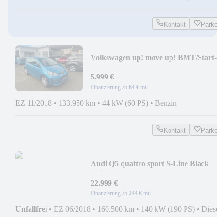
Kontakt
Park
Volkswagen up! move up! BMT/Start-
Stopp Klima Sitzheizung
5.999 €
Finanzierung ab
64 €
mtl.
EZ 11/2018
•
133.950 km
•
44 kW (60 PS)
•
Benzin
Kontakt
Park
Audi Q5 quattro sport S-Line Black
Edition 8-Fach MFL
22.999 €
Finanzierung ab
244 €
mtl.
Unfallfrei
•
EZ 06/2018
•
160.500 km
•
140 kW (190 PS)
•
Dies