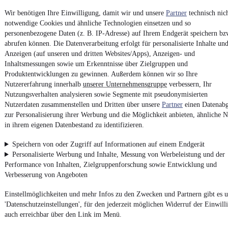
Vertrag widerrufen
Wir benötigen Ihre Einwilligung, damit wir und unsere
Partner
technisch nic
notwendige Cookies und ähnliche Technologien einsetzen und so
Datenschutz
personenbezogene Daten (z. B. IP-Adresse) auf Ihrem Endgerät speichern bz
Datenschutzeinstellungen
abrufen können. Die Datenverarbeitung erfolgt für personalisierte Inhalte un
Erklärung zur Barrierefreiheit
Anzeigen (auf unseren und dritten Websites/Apps), Anzeigen- und
Inhaltsmessungen sowie um Erkenntnisse über Zielgruppen und
Report Security Vulnerability (English)
Produktentwicklungen zu gewinnen. Außerdem können wir so Ihre
Nutzererfahrung innerhalb
unserer Unternehmensgruppe
verbessern, Ihr
Nutzungsverhalten analysieren sowie Segmente mit pseudonymisierten
Powered by
Nutzerdaten zusammenstellen und Dritten über unsere
Partner
einen Datenabg
zur Personalisierung ihrer Werbung und die Möglichkeit anbieten, ähnliche N
in ihrem eigenen Datenbestand zu identifizieren.
Weitere Fahrzeuge gibt es auf mobile.de, dem Marktplatz für
Autos
und
Motorräder
Speichern von oder Zugriff auf Informationen auf einem Endgerät
Personalisierte Werbung und Inhalte, Messung von Werbeleistung und der
Performance von Inhalten, Zielgruppenforschung sowie Entwicklung und
Verbesserung von Angeboten
Einstellmöglichkeiten und mehr Infos zu den Zwecken und Partnern gibt es u
'Datenschutzeinstellungen', für den jederzeit möglichen Widerruf der Einwill
auch erreichbar über den Link im Menü.