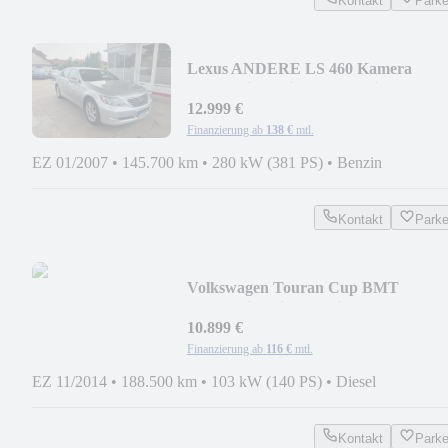
Kontakt
Park
Lexus ANDERE LS 460 Kamera
Automatik Schiebdach Navi
12.999 €
Finanzierung ab
138 €
mtl.
EZ 01/2007
•
145.700 km
•
280 kW (381 PS)
•
Benzin
Kontakt
Park
Volkswagen Touran Cup BMT
Automatik Klima Navi MFL AHK
10.899 €
Finanzierung ab
116 €
mtl.
EZ 11/2014
•
188.500 km
•
103 kW (140 PS)
•
Diesel
Kontakt
Park