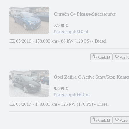
Citroën C4 Picasso/Spacetourer
Selection Automatik Navi
7.998 €
Finanzierung ab
85 €
mtl.
EZ 05/2016
•
158.000 km
•
88 kW (120 PS)
•
Diesel
Kontakt
Park
Opel Zafira C Active Start/Stop Kame
7-Sitzer Navi
9.999 €
Finanzierung ab
104 €
mtl.
EZ 05/2017
•
178.000 km
•
125 kW (170 PS)
•
Diesel
Kontakt
Park