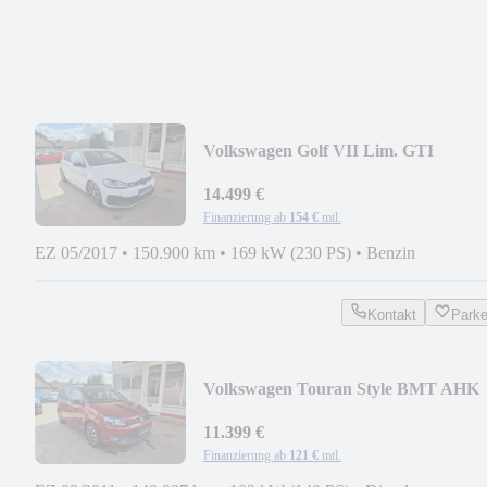
Volkswagen Golf VII Lim. GTI
BMT/Start-Stopp Virtual Kamera
14.499 €
Finanzierung ab
154 €
mtl.
EZ 05/2017
•
150.900 km
•
169 kW (230 PS)
•
Benzin
Kontakt
Park
Volkswagen Touran Style BMT AHK
Pano 7-Sitzer Navi Klima
11.399 €
Finanzierung ab
121 €
mtl.