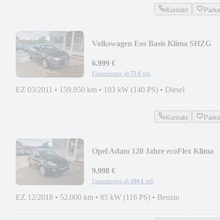
Kontakt
Park
Volkswagen Eos Basis Klima SHZG
PDC LM-Felgen
6.999 €
Finanzierung ab
75 €
mtl.
EZ 03/2011
•
159.950 km
•
103 kW (140 PS)
•
Diesel
Kontakt
Park
Opel Adam 120 Jahre ecoFlex Klima
PDC LM-Felgen MFL
9.998 €
Finanzierung ab
104 €
mtl.
EZ 12/2018
•
52.000 km
•
85 kW (116 PS)
•
Benzin