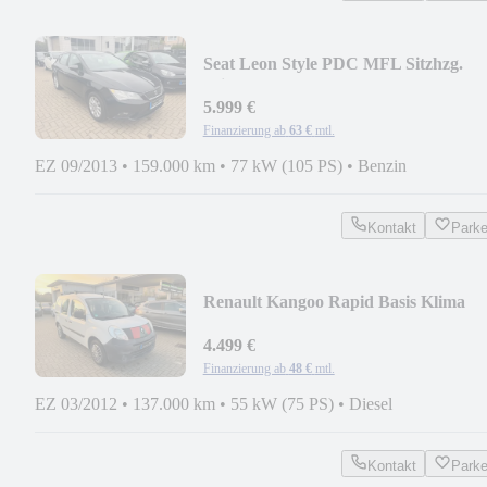
Seat Leon Style PDC MFL Sitzhzg.
Klima Tempomat
5.999 €
Finanzierung ab
63 €
mtl.
EZ 09/2013
•
159.000 km
•
77 kW (105 PS)
•
Benzin
Kontakt
Park
Renault Kangoo Rapid Basis Klima
AHK El-Fenster
4.499 €
Finanzierung ab
48 €
mtl.
EZ 03/2012
•
137.000 km
•
55 kW (75 PS)
•
Diesel
Kontakt
Park