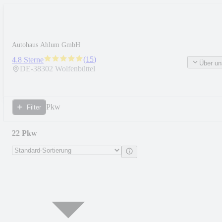
Autohaus Ahlum GmbH
(
15
)
4.8 Sterne
Über un
DE-
38302
Wolfenbüttel
Pkw
Filter
22 Pkw