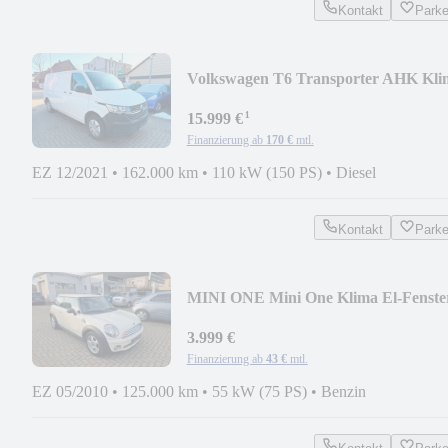
Kontakt
Park
Volkswagen T6 Transporter AHK Kli
Lang
¹
15.999 €
Finanzierung ab
170 €
mtl.
EZ 12/2021
•
162.000 km
•
110 kW (150 PS)
•
Diesel
Kontakt
Park
MINI ONE Mini One Klima El-Fenste
LM-Felgen Allwette
3.999 €
Finanzierung ab
43 €
mtl.
EZ 05/2010
•
125.000 km
•
55 kW (75 PS)
•
Benzin