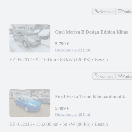
Kontakt
Park
Opel Meriva B Design Edition Klima
MFL Allwetter
5.799 €
Finanzierung ab
62 €
mtl.
EZ 05/2012
•
92.100 km
•
88 kW (120 PS)
•
Benzin
Kontakt
Park
Ford Fiesta Trend Klimaautomatik
Sitzhzg. MF-Lenkr.
5.499 €
Finanzierung ab
58 €
mtl.
EZ 01/2015
•
135.000 km
•
59 kW (80 PS)
•
Benzin