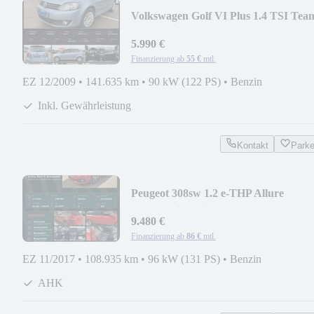
Volkswagen Golf VI Plus 1.4 TSI Tea
Automatik StzHzg PDC
5.990 €
Finanzierung ab
55 €
mtl.
EZ 12/2009
•
141.635 km
•
90 kW (122 PS)
•
Benzin
Inkl. Gewährleistung
Kontakt
Park
Peugeot 308sw 1.2 e-THP Allure
Automatik El.Sitze StzHzg
9.480 €
Finanzierung ab
86 €
mtl.
EZ 11/2017
•
108.935 km
•
96 kW (131 PS)
•
Benzin
AHK