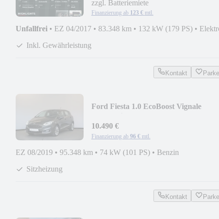
zzgl. Batteriemiete
Finanzierung ab
123 €
mtl.
Unfallfrei
•
EZ 04/2017
•
83.348 km
•
132 kW (179 PS)
•
Elektr
Inkl. Gewährleistung
Kontakt
Park
Ford Fiesta 1.0 EcoBoost Vignale
Automatik Kamera
10.490 €
Finanzierung ab
96 €
mtl.
EZ 08/2019
•
95.348 km
•
74 kW (101 PS)
•
Benzin
Sitzheizung
Kontakt
Park