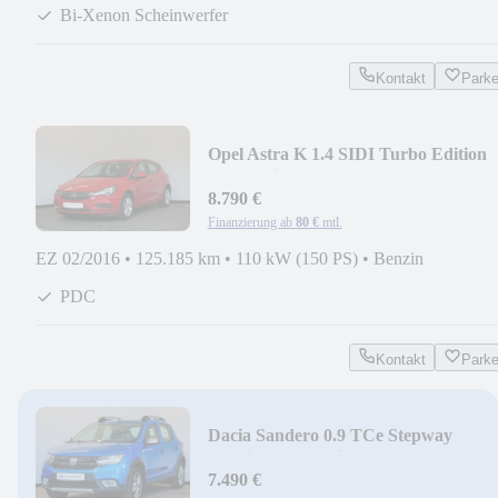
Bi-Xenon Scheinwerfer
Kontakt
Park
Opel Astra K 1.4 SIDI Turbo Edition
Automatik StzHzg
8.790 €
Finanzierung ab
80 €
mtl.
EZ 02/2016
•
125.185 km
•
110 kW (150 PS)
•
Benzin
PDC
Kontakt
Park
Dacia Sandero 0.9 TCe Stepway
Prestige Automatik PDC
7.490 €