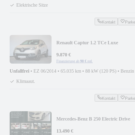
Elektrische Sitze
Kontakt
Park
Renault Captur 1.2 TCe Luxe
Automatik Kamera
9.870 €
Finanzierung ab
90 €
mtl.
Unfallfrei
•
EZ 06/2014
•
65.035 km
•
88 kW (120 PS)
•
Benzin
Klimaaut.
Kontakt
Park
Mercedes-Benz B 250 Electric Drive
Standard BiXenon StzHzg
13.490 €