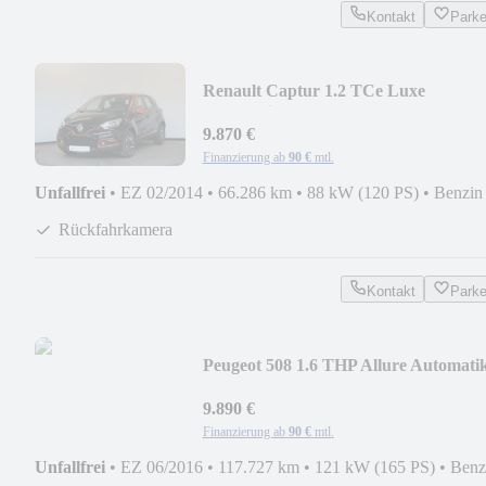
Kontakt
Park
Renault Captur 1.2 TCe Luxe
Automatik Kamera StzHzg
9.870 €
Finanzierung ab
90 €
mtl.
Unfallfrei
•
EZ 02/2014
•
66.286 km
•
88 kW (120 PS)
•
Benzin
Rückfahrkamera
Kontakt
Park
Peugeot 508 1.6 THP Allure Automati
HeadUp Kamera
9.890 €
Finanzierung ab
90 €
mtl.
Unfallfrei
•
EZ 06/2016
•
117.727 km
•
121 kW (165 PS)
•
Benz