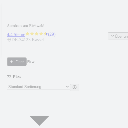
Autohaus am Eichwald
(
29
)
4.4 Sterne
Über un
DE-
34123
Kassel
Pkw
Filter
72 Pkw