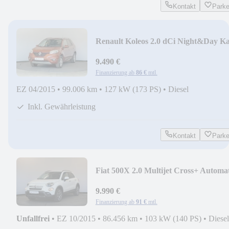
Kontakt
Park
Renault Koleos 2.0 dCi Night&Day K
Schiebe BOSE 4x4
9.490 €
Finanzierung ab
86 €
mtl.
EZ 04/2015
•
99.006 km
•
127 kW (173 PS)
•
Diesel
Inkl. Gewährleistung
Kontakt
Park
Fiat 500X 2.0 Multijet Cross+ Automa
StzHzg PDC
9.990 €
Finanzierung ab
91 €
mtl.
Unfallfrei
•
EZ 10/2015
•
86.456 km
•
103 kW (140 PS)
•
Diesel