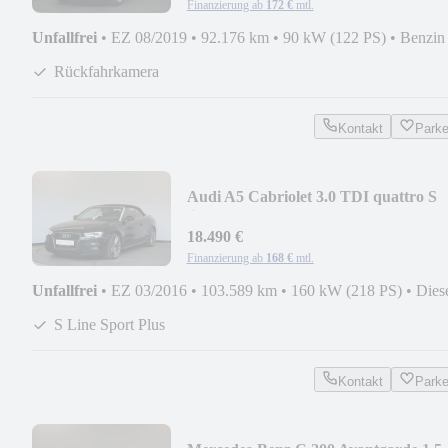
Finanzierung ab
172 €
mtl.
Unfallfrei
•
EZ 08/2019
•
92.176 km
•
90 kW (122 PS)
•
Benzin
Rückfahrkamera
Kontakt
Park
Audi A5 Cabriolet 3.0 TDI quattro S
line +
18.490 €
Finanzierung ab
168 €
mtl.
Unfallfrei
•
EZ 03/2016
•
103.589 km
•
160 kW (218 PS)
•
Dies
S Line Sport Plus
Kontakt
Park