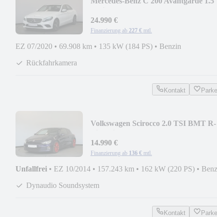
Mercedes-Benz C 200 Avantgarde 1.5
Schiebedach Kamera LED
24.990 €
Finanzierung ab
227 €
mtl.
EZ 07/2020
•
69.908 km
•
135 kW (184 PS)
•
Benzin
Rückfahrkamera
Kontakt
Park
Volkswagen Scirocco 2.0 TSI BMT R-
Line BiXenon PDC
14.990 €
Finanzierung ab
136 €
mtl.
Unfallfrei
•
EZ 10/2014
•
157.243 km
•
162 kW (220 PS)
•
Benz
Dynaudio Soundsystem
Kontakt
Park