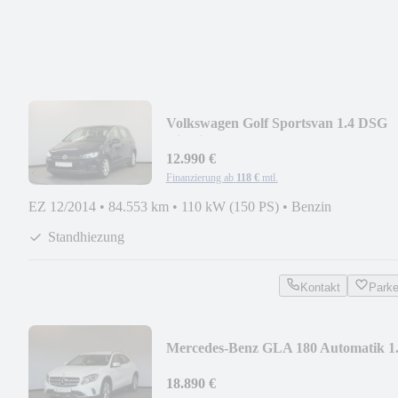
Volkswagen Golf Sportsvan 1.4 DSG
Highline StdHzg PDC
12.990 €
Finanzierung ab
118 €
mtl.
EZ 12/2014
•
84.553 km
•
110 kW (150 PS)
•
Benzin
Standhiezung
Kontakt
Park
Mercedes-Benz GLA 180 Automatik 1
Kamera StzHzg
18.890 €