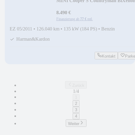
MINI Cooper S Countryman BiXeno
StzHzg H&K
8.490 €
Finanzierung ab
77 €
mtl.
EZ 05/2011
•
126.040 km
•
135 kW (184 PS)
•
Benzin
Harman&Kardon
Kontakt
Park
Zurück
1/4
1
2
3
4
Weiter