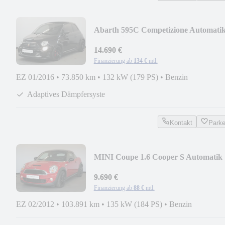
Abarth 595C Competizione Automati
Leder Bi-Xenon
14.690 €
Finanzierung ab
134 €
mtl.
EZ 01/2016
•
73.850 km
•
132 kW (179 PS)
•
Benzin
Adaptives Dämpfersyste
Kontakt
Park
MINI Coupe 1.6 Cooper S Automatik
StzHzg PDC
9.690 €
Finanzierung ab
88 €
mtl.
EZ 02/2012
•
103.891 km
•
135 kW (184 PS)
•
Benzin