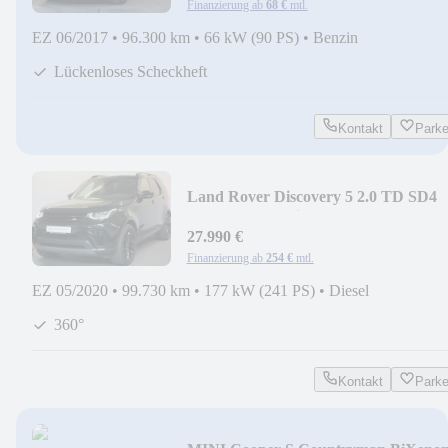
Finanzierung ab
68 €
mtl.
EZ 06/2017
•
96.300 km
•
66 kW (90 PS)
•
Benzin
Lückenloses Scheckheft
Kontakt
Park
Land Rover Discovery 5 2.0 TD SD4
HSE Luxury 7Sitzer Pano
27.990 €
Finanzierung ab
254 €
mtl.
EZ 05/2020
•
99.730 km
•
177 kW (241 PS)
•
Diesel
360°
Kontakt
Park