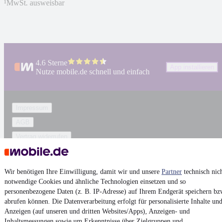
¹
MwSt. ausweisbar
4.6 Sterne
App installieren
Nutze mobile.de schnell und einfach
Impressum
AGB
Vertrag widerrufen
Datenschutz
Datenschutzeinstellungen
Wir benötigen Ihre Einwilligung, damit wir und unsere
Partner
technisch nic
Erklärung zur Barrierefreiheit
notwendige Cookies und ähnliche Technologien einsetzen und so
personenbezogene Daten (z. B. IP-Adresse) auf Ihrem Endgerät speichern bz
Report Security Vulnerability (English)
abrufen können. Die Datenverarbeitung erfolgt für personalisierte Inhalte un
Anzeigen (auf unseren und dritten Websites/Apps), Anzeigen- und
Powered by
Inhaltsmessungen sowie um Erkenntnisse über Zielgruppen und