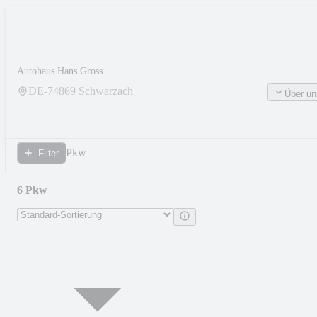
Autohaus Hans Gross
DE-
74869
Schwarzach
Über un
Pkw
Filter
6 Pkw