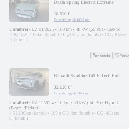
Dacia Spring Electric Extreme
18.510 €
Finanzierung ab
193 €
mtl.
Unfallfrei
•
EZ 01/2025
•
100 km
•
48 kW (65 PS)
•
Elektro
748,0 kWh/100km (komb.)
•
0 g CO₂/km (komb.)
•
CO₂-Klasse
A (komb.)
Kontakt
Park
Renault Symbioz 145 E-Tech Full
Hybrid Esprit Alpine
¹
32.110 €
Finanzierung ab
334 €
mtl.
Unfallfrei
•
EZ 12/2024
•
10 km
•
69 kW (94 PS)
•
Hybrid
(Benzin/Elektro)
4,6 l/100km (komb.)
•
105 g CO₂/km (komb.)
•
CO₂-Klasse
C (komb.)