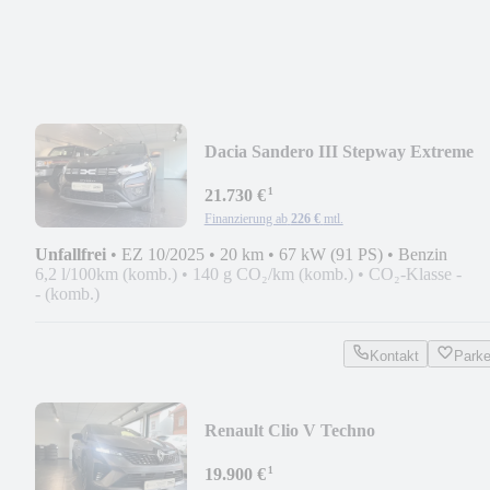
Dacia Sandero III Stepway Extreme
¹
21.730 €
Finanzierung ab
226 €
mtl.
Unfallfrei
•
EZ 10/2025
•
20 km
•
67 kW (91 PS)
•
Benzin
6,2 l/100km (komb.)
•
140 g CO₂/km (komb.)
•
CO₂-Klasse -
- (komb.)
Kontakt
Park
Renault Clio V Techno
¹
19.900 €