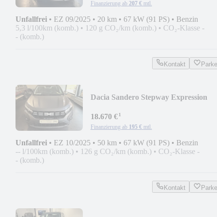
Finanzierung ab
207 €
mtl.
Unfallfrei
•
EZ 09/2025
•
20 km
•
67 kW (91 PS)
•
Benzin
5,3 l/100km (komb.)
•
120 g CO₂/km (komb.)
•
CO₂-Klasse -
- (komb.)
Kontakt
Park
Dacia Sandero Stepway Expression
¹
18.670 €
Finanzierung ab
195 €
mtl.
Unfallfrei
•
EZ 10/2025
•
50 km
•
67 kW (91 PS)
•
Benzin
-- l/100km (komb.)
•
126 g CO₂/km (komb.)
•
CO₂-Klasse -
- (komb.)
Kontakt
Park