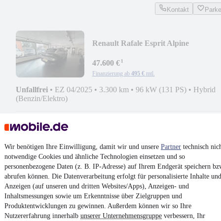
Kontakt
Park
Renault Rafale Esprit Alpine
¹
47.600 €
Finanzierung ab
495 €
mtl.
Unfallfrei
•
EZ 04/2025
•
3.300 km
•
96 kW (131 PS)
•
Hybrid
(Benzin/Elektro)
Kontakt
Park
¹
MwSt. ausweisbar
Wir benötigen Ihre Einwilligung, damit wir und unsere
Partner
technisch nic
notwendige Cookies und ähnliche Technologien einsetzen und so
personenbezogene Daten (z. B. IP-Adresse) auf Ihrem Endgerät speichern bz
abrufen können. Die Datenverarbeitung erfolgt für personalisierte Inhalte un
Anzeigen (auf unseren und dritten Websites/Apps), Anzeigen- und
Inhaltsmessungen sowie um Erkenntnisse über Zielgruppen und
4.6 Sterne
Produktentwicklungen zu gewinnen. Außerdem können wir so Ihre
App installieren
Nutze mobile.de schnell und einfach
Nutzererfahrung innerhalb
unserer Unternehmensgruppe
verbessern, Ihr