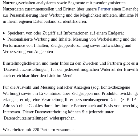
Nutzungsverhalten analysieren sowie Segmente mit pseudonymisierten
Nutzerdaten zusammenstellen und Dritten über unsere
Partner
einen Datenabg
zur Personalisierung ihrer Werbung und die Möglichkeit anbieten, ähnliche N
Impressum
in ihrem eigenen Datenbestand zu identifizieren.
AGB
Speichern von oder Zugriff auf Informationen auf einem Endgerät
Vertrag widerrufen
Personalisierte Werbung und Inhalte, Messung von Werbeleistung und der
Datenschutz
Performance von Inhalten, Zielgruppenforschung sowie Entwicklung und
Verbesserung von Angeboten
Datenschutzeinstellungen
Erklärung zur Barrierefreiheit
Einstellmöglichkeiten und mehr Infos zu den Zwecken und Partnern gibt es u
'Datenschutzeinstellungen', für den jederzeit möglichen Widerruf der Einwill
Report Security Vulnerability (English)
auch erreichbar über den Link im Menü.
Powered by
Für die Auswahl und Messung einfacher Anzeigen (sog. kontextbezogene
Werbung) sowie um Erkenntnisse über Zielgruppen und Produktentwicklung
erlangen, erfolgt eine Verarbeitung Ihrer personenbezogenen Daten (z. B. IP-
Adresse) ohne Cookies durch bestimmte Partner auch auf Basis von berechtig
Entdecke
Kleinwagen
,
SUV
und
Wohnmobile
und mehr bei
mobile.de
Interessen. Dieser Datenverarbeitung können Sie jederzeit unter
'Datenschutzeinstellungen' widersprechen.
Wir arbeiten mit 220 Partnern zusammen.