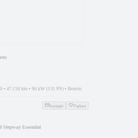
tens
0
•
47.150 km
•
96 kW (131 PS)
•
Benzin
Kontakt
Parken
 Stepway Essential