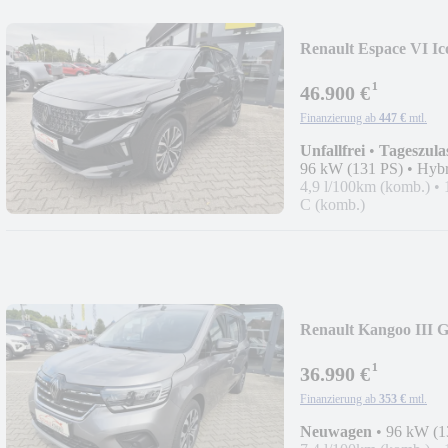
Renault Espace VI Ic
¹
46.900 €
Finanzierung ab
447 €
mtl.
Unfallfrei
•
Tageszula
96 kW (131 PS)
•
Hybr
4,9 l/100km (komb.)
•
C (komb.)
Renault Kangoo III 
¹
36.990 €
Finanzierung ab
353 €
mtl.
Neuwagen
•
96 kW (1