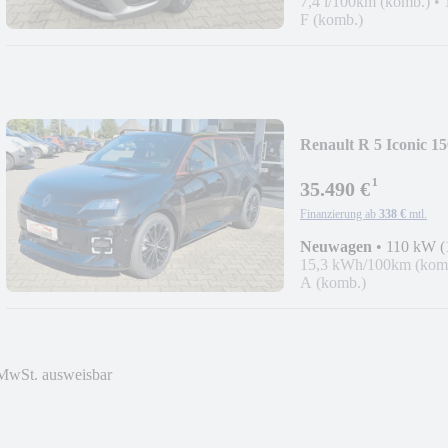
7,4 l/100km (komb.)
•
F (komb.)
Renault R 5 Iconic 1
¹
35.490 €
Finanzierung ab
338 €
mtl.
Neuwagen
•
110 kW (
15,3 kWh/100km (kom
A (komb.)
MwSt. ausweisbar