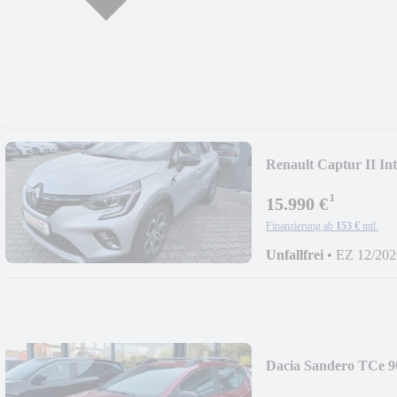
Renault Captur II In
¹
15.990 €
Finanzierung ab
153 €
mtl.
Unfallfrei
•
EZ 12/202
Dacia Sandero TCe 90