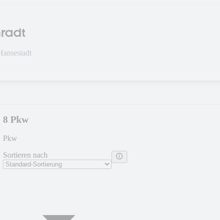
radt
Hansestadt
8 Pkw
Pkw
Sortieren nach