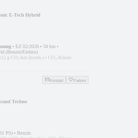
onic E-Tech Hybrid
ssung
•
EZ 02/2026
•
50 km
•
id (Benzin/Elektro)
112 g CO₂/km (komb.)
•
CO₂-Klasse
Kontakt
Parken
Grand Techno
31 PS)
•
Benzin