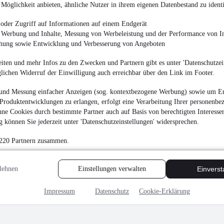
¹
Möglichkeit anbieten, ähnliche Nutzer in ihrem eigenen Datenbestand zu identi
19.790 €
Finanzierung ab
189 €
mtl.
oder Zugriff auf Informationen auf einem Endgerät
e Werbung und Inhalte, Messung von Werbeleistung und der Performance von In
Unfallfrei
•
Vorführf
chung sowie Entwicklung und Verbesserung von Angeboten
67 kW (91 PS)
•
Benzi
5,3 l/100km (komb.)
•
iten und mehr Infos zu den Zwecken und Partnern gibt es unter 'Datenschutzein
D (komb.)
glichen Widerruf der Einwilligung auch erreichbar über den Link im Footer.
und Messung einfacher Anzeigen (sog. kontextbezogene Werbung) sowie um Er
Produktentwicklungen zu erlangen, erfolgt eine Verarbeitung Ihrer personenbe
ne Cookies durch bestimmte Partner auch auf Basis von berechtigten Interesse
 können Sie jederzeit unter 'Datenschutzeinstellungen' widersprechen.
Renault Trafic Combi
 220 Partnern zusammen.
¹
47.590 €
Finanzierung ab
454 €
mtl.
lehnen
Einstellungen verwalten
Einvers
Unfallfrei
•
Vorführf
125 kW (170 PS)
•
Die
Impressum
Datenschutz
Cookie-Erklärung