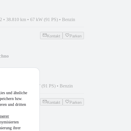
2
•
38.810 km
•
67 kW (91 PS)
•
Benzin
Kontakt
Parken
echno
5
•
5.968 km
•
67 kW (91 PS)
•
Benzin
ies und ähnliche
peichern bzw.
Kontakt
Parken
eren und dritten
nserer
nymisierten
no
sierung ihrer