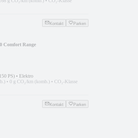
168 g CO₂/km (komb.)
•
CO₂-Klasse
Kontakt
Parken
50 Comfort Range
150 PS)
•
Elektro
b.)
•
0 g CO₂/km (komb.)
•
CO₂-Klasse
Kontakt
Parken