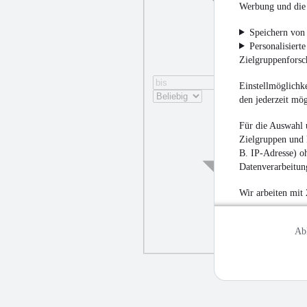
Werbung und die 
Speichern von 
Personalisiert
Zielgruppenfors
Einstellmöglichke
den jederzeit mö
Für die Auswahl 
Zielgruppen und 
B. IP-Adresse) oh
Datenverarbeitung
Wir arbeiten mit
Ab