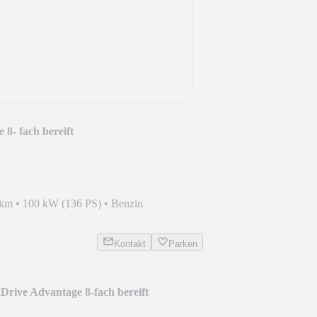
8- fach bereift
 km
•
100 kW (136 PS)
•
Benzin
Kontakt
Parken
rive Advantage 8-fach bereift