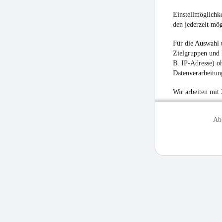
Einstellmöglichke
den jederzeit mö
Für die Auswahl 
Zielgruppen und 
B. IP-Adresse) oh
Datenverarbeitung
Wir arbeiten mit
Ab