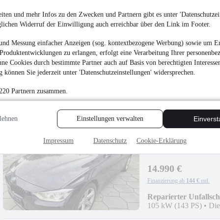
iten und mehr Infos zu den Zwecken und Partnern gibt es unter 'Datenschutzein
glichen Widerruf der Einwilligung auch erreichbar über den Link im Footer.
Volkswagen T-Cross 1
und Messung einfacher Anzeigen (sog. kontextbezogene Werbung) sowie um Er
Produktentwicklungen zu erlangen, erfolgt eine Verarbeitung Ihrer personenbe
15.880 €
ne Cookies durch bestimmte Partner auch auf Basis von berechtigten Interesse
Finanzierung ab
152 €
mtl.
 können Sie jederzeit unter 'Datenschutzeinstellungen' widersprechen.
Unfallfrei
•
EZ 12/202
 220 Partnern zusammen.
lehnen
Einstellungen verwalten
Einvers
Impressum
Datenschutz
Cookie-Erklärung
BMW 318 d - Navi Pro
14.990 €
Finanzierung ab
144 €
mtl.
Reparierter Unfallsc
105 kW (143 PS)
•
Die