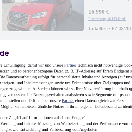
16.990 €
Finanzierung ab
163 €
mtl.
Unfallfrei
•
EZ 08/201
Volkswagen Passat Va
re Einwilligung, damit wir und unsere
Partner
technisch nicht notwendige Cook
setzen und so personenbezogene Daten (z. B. IP-Adresse) auf Ihrem Endgerät s
ie Datenverarbeitung erfolgt für personalisierte Inhalte und Anzeigen (auf uns
22.700 €
Anzeigen- und Inhaltsmessungen sowie um Erkenntnisse über Zielgruppen und
Finanzierung ab
218 €
mtl.
ngen zu gewinnen. Außerdem können wir so Ihre Nutzererfahrung innerhalb
u
uppe
verbessern, Ihr Nutzungsverhalten analysieren sowie Segmente mit pseudo
EZ 07/2020
•
109.645
mmenstellen und Dritten über unsere
Partner
einen Datenabgleich zur Personali
Möglichkeit anbieten, ähnliche Nutzer in ihrem eigenen Datenbestand zu identi
oder Zugriff auf Informationen auf einem Endgerät
e Werbung und Inhalte, Messung von Werbeleistung und der Performance von In
chung sowie Entwicklung und Verbesserung von Angeboten