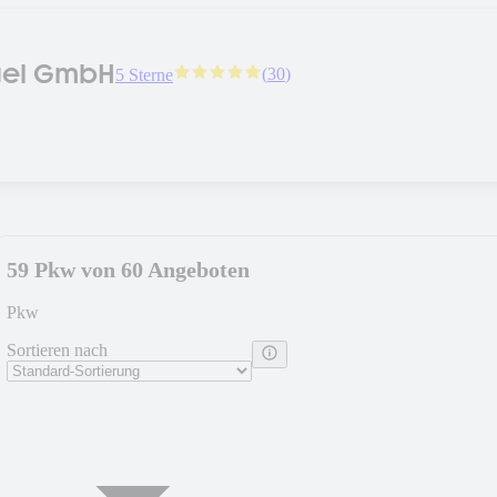
gel GmbH
(
30
)
5 Sterne
59 Pkw von 60 Angeboten
Pkw
Sortieren nach