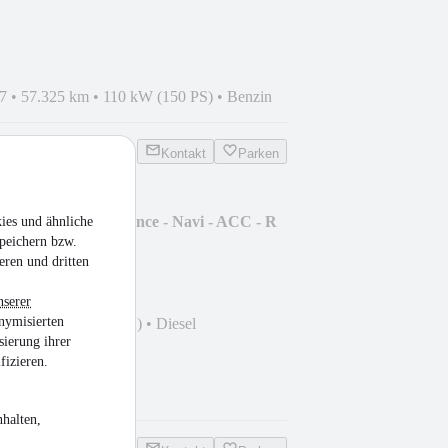
7
•
57.325 km
•
110 kW (150 PS)
•
Benzin
Kontakt
Parken
riant 2.0 TDI Elegance - Navi - ACC - R
ies und ähnliche
peichern bzw.
eren und dritten
nserer
nymisierten
 km
•
110 kW (150 PS)
•
Diesel
sierung ihrer
fizieren.
halten,