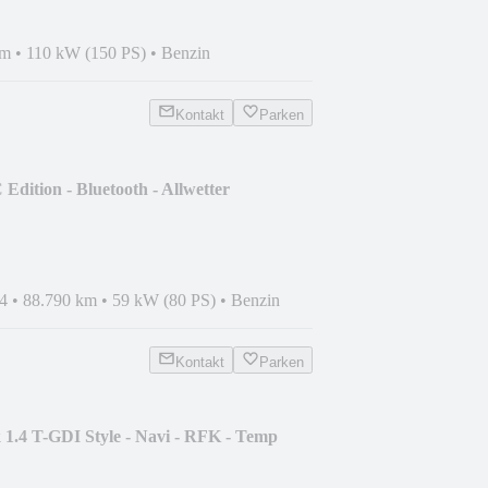
km
•
110 kW (150 PS)
•
Benzin
Kontakt
Parken
Edition - Bluetooth - Allwetter
4
•
88.790 km
•
59 kW (80 PS)
•
Benzin
Kontakt
Parken
 1.4 T-GDI Style - Navi - RFK - Temp