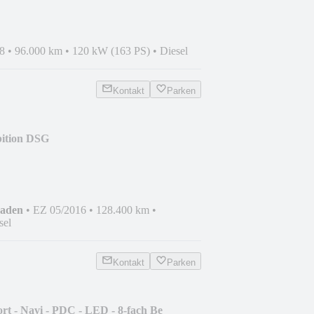
8
•
96.000 km
•
120 kW (163 PS)
•
Diesel
Kontakt
Parken
ition DSG
haden
•
EZ 05/2016
•
128.400 km
•
sel
Kontakt
Parken
rt - Navi - PDC - LED - 8-fach Be