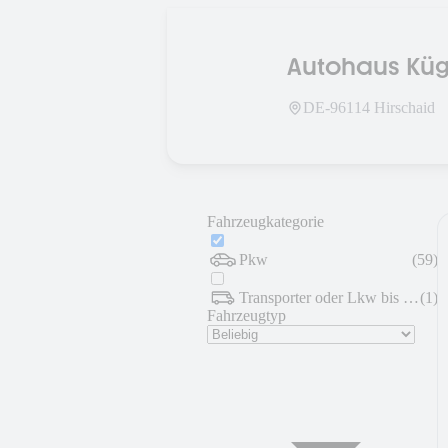
Autohaus Kü
DE-
96114
Hirschaid
Fahrzeugkategorie
Pkw
(
59
)
Transporter oder Lkw bis 7,5 t
(
1
)
Fahrzeugtyp