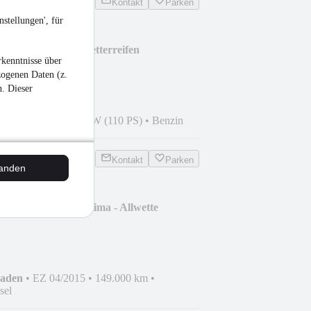
Kontakt
Parken
stellungen', für
,0 TSI United Allwetterreifen
kenntnisse über
zogenen Daten (z.
n. Dieser
0
•
70.300 km
•
81 kW (110 PS)
•
Benzin
Kontakt
Parken
tanden
v. - Tempomat - Klima - Allwette
haden
•
EZ 04/2015
•
149.000 km
•
sel