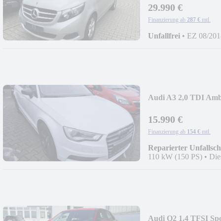
29.990 €
Finanzierung ab
287 €
mtl.
Unfallfrei
•
EZ 08/201
Audi A3 2,0 TDI Amb
15.990 €
Finanzierung ab
154 €
mtl.
Reparierter Unfallsc
110 kW (150 PS)
•
Die
Audi Q2 1.4 TFSI Spo