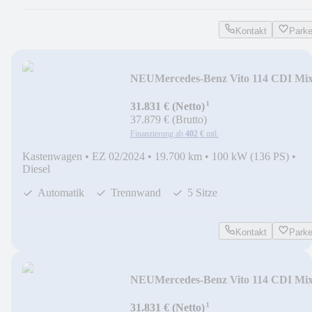
Kontakt
Park
NEU
Mercedes-Benz Vito 114 CDI Mix
Lang 9GT*KAMERA*KLIMA
¹
31.831 € (Netto)
37.879 € (Brutto)
Finanzierung ab
402 €
mtl.
Kastenwagen
•
EZ 02/2024
•
19.700 km
•
100 kW (136 PS)
•
Diesel
Automatik
Trennwand
5 Sitze
Kontakt
Park
NEU
Mercedes-Benz Vito 114 CDI Mix
Lang 9GT*KAMERA*KLIMA
¹
31.831 € (Netto)