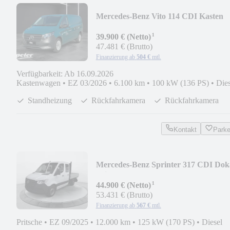
Mercedes-Benz Vito 114 CDI Kasten
Lang
¹
9GT+MBUX+STHZG+KLIMA+KA
39.900 € (Netto)
47.481 € (Brutto)
Finanzierung ab
504 €
mtl.
Verfügbarkeit: Ab 16.09.2026
Kastenwagen
•
EZ 03/2026
•
6.100 km
•
100 kW (136 PS)
•
Dies
Standheizung
Rückfahrkamera
Rückfahrkamera
Kontakt
Park
Mercedes-Benz Sprinter 317 CDI Dok
Pritsche 9GT*KLIMA*AHK*KAM
¹
44.900 € (Netto)
53.431 € (Brutto)
Finanzierung ab
567 €
mtl.
Pritsche
•
EZ 09/2025
•
12.000 km
•
125 kW (170 PS)
•
Diesel