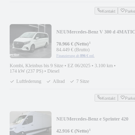
Kontakt
Park
NEU
Mercedes-Benz V 300 d 4MATI
AVANTGARDE Lang
¹
AIRMATIC*AHK*STHZ
70.966 € (Netto)
84.449 € (Brutto)
Finanzierung ab
896 €
mtl.
Kombi, Kleinbus bis 9 Sitze
•
EZ 06/2025
•
3.100 km
•
174 kW (237 PS)
•
Diesel
Luftfederung
Allrad
7 Sitze
Kontakt
Park
NEU
Mercedes-Benz e Sprinter 420
Kasten HD Lang STHZG*
¹
42.916 € (Netto)