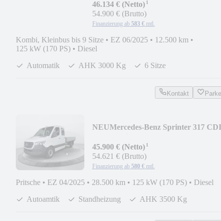
¹
9GT*STHZG*AH
46.134 € (Netto)
54.900 € (Brutto)
Finanzierung ab
583 €
mtl.
Kombi, Kleinbus bis 9 Sitze
•
EZ 06/2025
•
12.500 km
•
125 kW (170 PS)
•
Diesel
Automatik
AHK 3000 Kg
6 Sitze
Kontakt
Park
NEU
Mercedes-Benz Sprinter 317 CD
DOKA Pritsche SELECT Lang 9GT*
¹
45.900 € (Netto)
54.621 € (Brutto)
Finanzierung ab
580 €
mtl.
Pritsche
•
EZ 04/2025
•
28.500 km
•
125 kW (170 PS)
•
Diesel
Autoamtik
Standheizung
AHK 3500 Kg