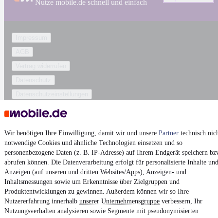
Nutze mobile.de schnell und einfach
Impressum
AGB
Vertrag widerrufen
Datenschutz
Datenschutzeinstellungen
Erklärung zur Barrierefreiheit
Report Security Vulnerability (English)
Wir benötigen Ihre Einwilligung, damit wir und unsere
Partner
technisch nic
notwendige Cookies und ähnliche Technologien einsetzen und so
Powered by
personenbezogene Daten (z. B. IP-Adresse) auf Ihrem Endgerät speichern bz
abrufen können. Die Datenverarbeitung erfolgt für personalisierte Inhalte un
Anzeigen (auf unseren und dritten Websites/Apps), Anzeigen- und
Ob
Mercedes Gebrauchtwagen
oder
Mercedes-Benz Leasing
:
Inhaltsmessungen sowie um Erkenntnisse über Zielgruppen und
Autos bei mobile.de
finden
Produktentwicklungen zu gewinnen. Außerdem können wir so Ihre
Nutzererfahrung innerhalb
unserer Unternehmensgruppe
verbessern, Ihr
Nutzungsverhalten analysieren sowie Segmente mit pseudonymisierten