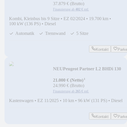
37.879 € (Brutto)
Finanzierung ab
402 €
mtl.
Kombi, Kleinbus bis 9 Sitze
•
EZ 02/2024
•
19.700 km
•
100 kW (136 PS)
•
Diesel
Automatik
Trennwand
5 Sitze
Kontakt
Park
NEU
Peugeot Partner L2 BHDi 130
LED+PTS
¹
21.000 € (Netto)
24.990 € (Brutto)
Finanzierung ab
265 €
mtl.
Kastenwagen
•
EZ 11/2025
•
10 km
•
96 kW (131 PS)
•
Diesel
Kontakt
Park