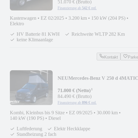
51.070 € (Brutto)
Finanzierung ab
542 €
mtl.
Kastenwagen
•
EZ 02/2025
•
3.200 km
•
150 kW (204 PS)
•
Elektro
HV Batterie 81 KWH
Reichweite WLTP 282 Km
keine Klimaanlage
Kontakt
Park
NEU
Mercedes-Benz V 250 d 4MATI
Marco Polo
¹
AIRMATIC*LED*AHK*DISTR
71.000 € (Netto)
84.490 € (Brutto)
Finanzierung ab
896 €
mtl.
Kombi, Kleinbus bis 9 Sitze
•
EZ 09/2025
•
30.000 km
•
140 kW (190 PS)
•
Diesel
Luftfederung
Elektr Heckklappe
Standheizung 2 fach