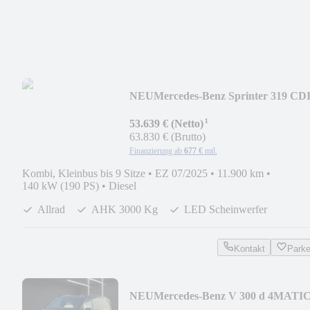
NEU
Mercedes-Benz Sprinter 319 CD
4X4 Kasten PRO HD 9GT*LED*AH
¹
53.639 € (Netto)
63.830 € (Brutto)
Finanzierung ab
677 €
mtl.
Kombi, Kleinbus bis 9 Sitze
•
EZ 07/2025
•
11.900 km
•
140 kW (190 PS)
•
Diesel
Allrad
AHK 3000 Kg
LED Scheinwerfer
Kontakt
Park
NEU
Mercedes-Benz V 300 d 4MATI
AVANTGARDE AMG Extralang TO