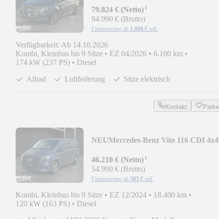
¹
79.824 € (Netto)
94.990 € (Brutto)
Finanzierung ab
1.008 €
mtl.
Verfügbarkeit: Ab 14.10.2026
Kombi, Kleinbus bis 9 Sitze
•
EZ 04/2026
•
6.100 km
•
174 kW (237 PS)
•
Diesel
Allrad
Luftfederung
Sitze elektrisch
Kontakt
Park
NEU
Mercedes-Benz Vito 116 CDI 4x4
Mixto Kompakt
¹
9GT*LED*AHK*MBUX
46.210 € (Netto)
54.990 € (Brutto)
Finanzierung ab
583 €
mtl.
Kombi, Kleinbus bis 9 Sitze
•
EZ 12/2024
•
18.400 km
•
120 kW (163 PS)
•
Diesel