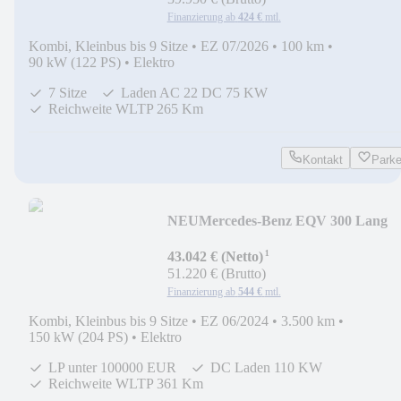
Finanzierung ab
424 €
mtl.
Kombi, Kleinbus bis 9 Sitze
•
EZ 07/2026
•
100 km
•
90 kW (122 PS)
•
Elektro
7 Sitze
Laden AC 22 DC 75 KW
Reichweite WLTP 265 Km
Kontakt
Park
NEU
Mercedes-Benz EQV 300 Lang
LED*MBUX*NAVI*DISTR*TISCH
¹
43.042 € (Netto)
51.220 € (Brutto)
Finanzierung ab
544 €
mtl.
Kombi, Kleinbus bis 9 Sitze
•
EZ 06/2024
•
3.500 km
•
150 kW (204 PS)
•
Elektro
LP unter 100000 EUR
DC Laden 110 KW
Reichweite WLTP 361 Km