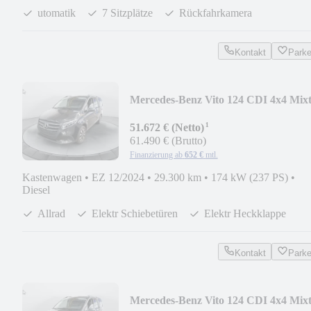
utomatik
7 Sitzplätze
Rückfahrkamera
Kontakt
Park
Mercedes-Benz Vito 124 CDI 4x4 Mix
Lang MBUX*LED*STHZG*AHK*N
¹
51.672 € (Netto)
61.490 € (Brutto)
Finanzierung ab
652 €
mtl.
Kastenwagen
•
EZ 12/2024
•
29.300 km
•
174 kW (237 PS)
•
Diesel
Allrad
Elektr Schiebetüren
Elektr Heckklappe
Kontakt
Park
Mercedes-Benz Vito 124 CDI 4x4 Mix