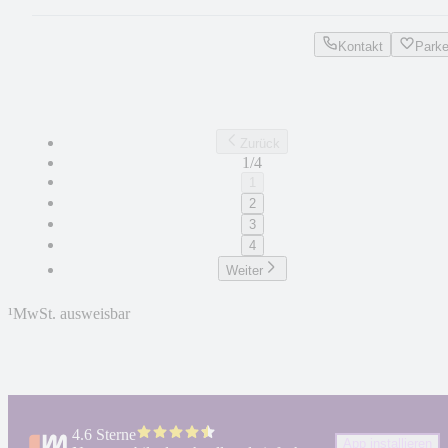
Kontakt
Park
Zurück
1/4
1
2
3
4
Weiter
¹
MwSt. ausweisbar
4.6 Sterne
App installieren