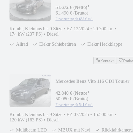
Lang MBUX*LED*STHZG*AHK*N
¹
51.672 € (Netto)
61.490 € (Brutto)
Finanzierung ab
652 €
mtl.
Kombi, Kleinbus bis 9 Sitze
•
EZ 12/2024
•
29.300 km
•
174 kW (237 PS)
•
Diesel
Allrad
Elektr Schiebetüren
Elektr Heckklappe
Kontakt
Park
Mercedes-Benz Vito 116 CDI Tourer
SELECT 9GT*LED*AHK*DISTR
¹
42.840 € (Netto)
50.980 € (Brutto)
Finanzierung ab
541 €
mtl.
Kombi, Kleinbus bis 9 Sitze
•
EZ 07/2025
•
15.500 km
•
120 kW (163 PS)
•
Diesel
Multibeam LED
MBUX mit Navi
Rückfahrkamera