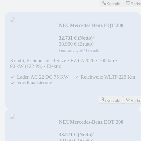
Kontakt
Park
NEU
Mercedes-Benz EQT 200
PRROGRESSIVE STANDARD
¹
LED*AHK*MBUX*KAM*N
32.731 € (Netto)
38.950 € (Brutto)
Finanzierung ab
413 €
mtl.
Kombi, Kleinbus bis 9 Sitze
•
EZ 07/2026
•
100 km
•
90 kW (122 PS)
•
Elektro
Laden AC 22 DC 75 KW
Reichweite WLTP 225 Km
Vorklimatisierung
Kontakt
Park
NEU
Mercedes-Benz EQT 200
PROGRESSIVE LANG
¹
LED*MBUX*KAM*NAVI
33.571 € (Netto)
39.950 € (Brutto)