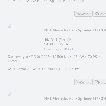
Allrad
AHK 2500 Kg
Neues Modell
Kontakt
Park
NEU
Mercedes-Benz Sprinter 317 CD
Mixto PRO Hochdach
¹
9GT*STHZG*AH
46.134 € (Netto)
54.900 € (Brutto)
Finanzierung ab
583 €
mtl.
Kastenwagen
•
EZ 06/2025
•
12.500 km
•
125 kW (170 PS)
•
Diesel
Automatik
AHK 3000 Kg
6 Sitze
Kontakt
Park
NEU
Mercedes-Benz Sprinter 317 CD
Mixto PRO Hochdach