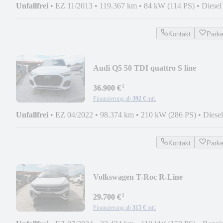
Unfallfrei
•
EZ 11/2013
•
119.367 km
•
84 kW (114 PS)
•
Diesel
Kontakt
Park
Audi Q5 50 TDI quattro S line
¹
36.900 €
Finanzierung ab
392 €
mtl.
Unfallfrei
•
EZ 04/2022
•
98.374 km
•
210 kW (286 PS)
•
Diesel
Kontakt
Park
Volkswagen T-Roc R-Line
¹
29.700 €
Finanzierung ab
315 €
mtl.