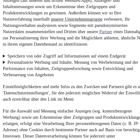
Anzeigen (auf unseren und dritten Websites/Apps), Anzeigen- und
App installieren
Nutze mobile.de schnell und einfach
Inhaltsmessungen sowie um Erkenntnisse über Zielgruppen und
Produktentwicklungen zu gewinnen. Außerdem können wir so Ihre
Nutzererfahrung innerhalb
unserer Unternehmensgruppe
verbessern, Ihr
Nutzungsverhalten analysieren sowie Segmente mit pseudonymisierten
Impressum
Nutzerdaten zusammenstellen und Dritten über unsere
Partner
einen Datenabg
AGB
zur Personalisierung ihrer Werbung und die Möglichkeit anbieten, ähnliche N
in ihrem eigenen Datenbestand zu identifizieren.
Vertrag widerrufen
Datenschutz
Speichern von oder Zugriff auf Informationen auf einem Endgerät
Personalisierte Werbung und Inhalte, Messung von Werbeleistung und der
Datenschutzeinstellungen
Performance von Inhalten, Zielgruppenforschung sowie Entwicklung und
Erklärung zur Barrierefreiheit
Verbesserung von Angeboten
Report Security Vulnerability (English)
Einstellmöglichkeiten und mehr Infos zu den Zwecken und Partnern gibt es u
'Datenschutzeinstellungen', für den jederzeit möglichen Widerruf der Einwill
Powered by
auch erreichbar über den Link im Menü.
Für die Auswahl und Messung einfacher Anzeigen (sog. kontextbezogene
Von
Audi Gebrauchtwagen
über
Audi Leasing
: Autos bei
Werbung) sowie um Erkenntnisse über Zielgruppen und Produktentwicklung
mobile.de
finden
erlangen, erfolgt eine Verarbeitung Ihrer personenbezogenen Daten (z. B. IP-
Adresse) ohne Cookies durch bestimmte Partner auch auf Basis von berechtig
Interessen. Dieser Datenverarbeitung können Sie jederzeit unter