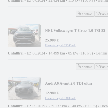
Unfallfrei
•
EZ 07/2024
•
22.424 km
•
110 kW (150 PS)
•
Benzi
Kontakt
Park
NEU
Volkswagen T-Cross 1.0 TSI 85
kW Life
25.900 €
Finanzierung ab
275 €
mtl.
Unfallfrei
•
EZ 06/2024
•
14.499 km
•
85 kW (116 PS)
•
Benzin
Kontakt
Park
Audi A6 Avant 2.0 TDI ultra
12.980 €
Finanzierung ab
138 €
mtl.
Unfallfrei
•
EZ 09/2015
•
239.137 km
•
140 kW (190 PS)
•
Dies