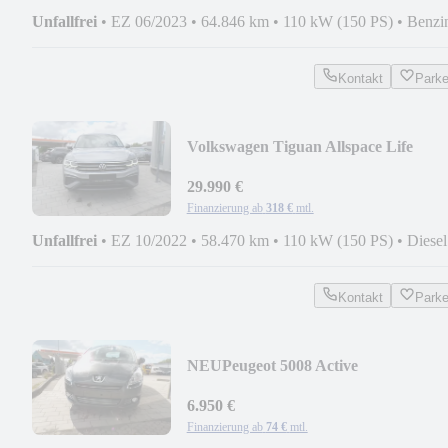
Unfallfrei
•
EZ 06/2023
•
64.846 km
•
110 kW (150 PS)
•
Benzi
Kontakt
Park
Volkswagen Tiguan Allspace Life
29.990 €
Finanzierung ab
318 €
mtl.
Unfallfrei
•
EZ 10/2022
•
58.470 km
•
110 kW (150 PS)
•
Diesel
Kontakt
Park
NEU
Peugeot 5008 Active
6.950 €
Finanzierung ab
74 €
mtl.