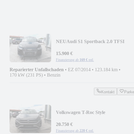
NEU
Audi S1 Sportback 2.0 TFSI
quattro
15.900 €
Finanzierung ab
169 €
mtl.
Reparierter Unfallschaden
•
EZ 07/2014
•
123.184 km
•
170 kW (231 PS)
•
Benzin
Kontakt
Park
Volkswagen T-Roc Style
20.750 €
Finanzierung ab
220 €
mtl.