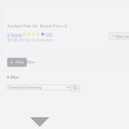
Autohaus Pohr Inh. Roland Pohr e.K.
(
10
)
4 Sterne
Über un
DE-
96160
Geiselwind
Pkw
Filter
9 Pkw