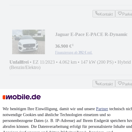
Kontakt
Park
Jaguar E-Pace E-PACE R-Dynamic
HSE AWD Plug-In Hybrid
¹
36.900 €
Finanzierung ab
392 €
mtl.
Unfallfrei
•
EZ 11/2023
•
4.062 km
•
147 kW (200 PS)
•
Hybrid
(Benzin/Elektro)
Kontakt
Park
¹
MwSt. ausweisbar
Wir benötigen Ihre Einwilligung, damit wir und unsere
Partner
technisch nic
notwendige Cookies und ähnliche Technologien einsetzen und so
personenbezogene Daten (z. B. IP-Adresse) auf Ihrem Endgerät speichern bz
abrufen können. Die Datenverarbeitung erfolgt für personalisierte Inhalte un
4.6 Sterne