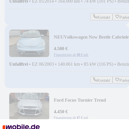
Unfallfrei
•
EZ 05/2014
•
164.000 km
•
74 kW (101 PS)
•
Benzi
Kontakt
Park
NEU
Volkswagen New Beetle Cabriole
2.0 Highline
4.500 €
Finanzierung ab
48 €
mtl.
Unfallfrei
•
EZ 06/2003
•
140.061 km
•
85 kW (116 PS)
•
Benzi
Kontakt
Park
Ford Focus Turnier Trend
4.450 €
Finanzierung ab
47 €
mtl.
Unfallfrei
•
EZ 05/2014
•
232.700 km
•
77 kW (105 PS)
•
Diesel