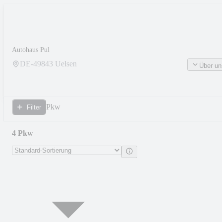
Autohaus Pul
DE-
49843
Uelsen
Über un
Pkw
Filter
4 Pkw