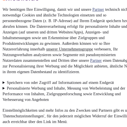
Wir benötigen Ihre Einwilligung, damit wir und unsere
Partner
technisch nic
Kontakt
Park
notwendige Cookies und ähnliche Technologien einsetzen und so
personenbezogene Daten (z. B. IP-Adresse) auf Ihrem Endgerät speichern bz
¹
MwSt. ausweisbar
abrufen können. Die Datenverarbeitung erfolgt für personalisierte Inhalte un
Anzeigen (auf unseren und dritten Websites/Apps), Anzeigen- und
Inhaltsmessungen sowie um Erkenntnisse über Zielgruppen und
Produktentwicklungen zu gewinnen. Außerdem können wir so Ihre
Nutzererfahrung innerhalb
unserer Unternehmensgruppe
verbessern, Ihr
Nutzungsverhalten analysieren sowie Segmente mit pseudonymisierten
4.6 Sterne
Nutzerdaten zusammenstellen und Dritten über unsere
Partner
einen Datenabg
App installieren
Nutze mobile.de schnell und einfach
zur Personalisierung ihrer Werbung und die Möglichkeit anbieten, ähnliche N
in ihrem eigenen Datenbestand zu identifizieren.
Speichern von oder Zugriff auf Informationen auf einem Endgerät
Impressum
Personalisierte Werbung und Inhalte, Messung von Werbeleistung und der
AGB
Performance von Inhalten, Zielgruppenforschung sowie Entwicklung und
Verbesserung von Angeboten
Vertrag widerrufen
Datenschutz
Einstellmöglichkeiten und mehr Infos zu den Zwecken und Partnern gibt es u
'Datenschutzeinstellungen', für den jederzeit möglichen Widerruf der Einwill
Datenschutzeinstellungen
auch erreichbar über den Link im Menü.
Erklärung zur Barrierefreiheit