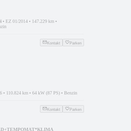
i
•
EZ 01/2014
•
147.229 km
•
zin
Kontakt
Parken
SITZHEIZUNG+PDC+TEMPOMAT
6
•
110.824 km
•
64 kW (87 PS)
•
Benzin
Kontakt
Parken
MITED+TEMPOMAT*KLIMA