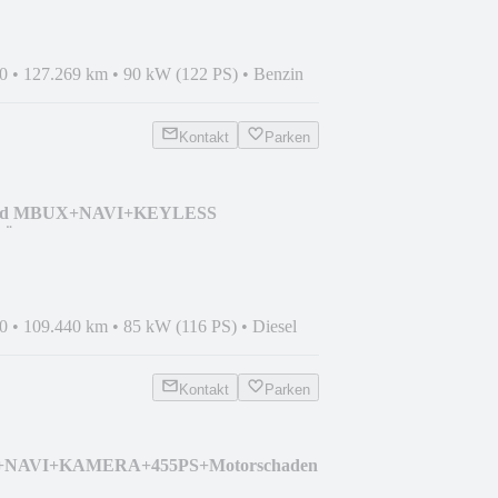
0
•
127.269 km
•
90 kW (122 PS)
•
Benzin
Kontakt
Parken
180d MBUX+NAVI+KEYLESS
RÜCKFAHRKAM
0
•
109.440 km
•
85 kW (116 PS)
•
Diesel
Kontakt
Parken
4 S+NAVI+KAMERA+455PS+Motorschaden