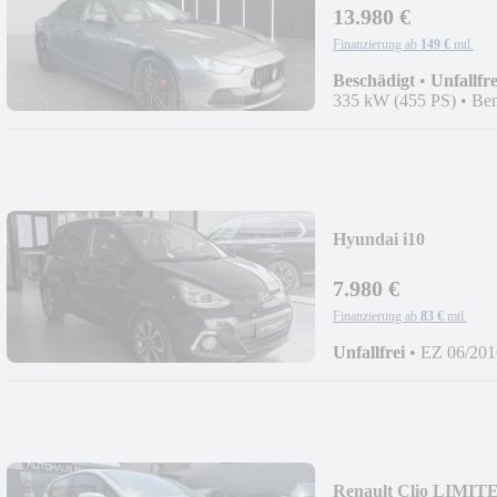
13.980 €
Finanzierung ab
149 €
mtl.
Beschädigt
•
Unfallfre
335 kW (455 PS)
•
Ben
Hyundai i10
Passion+KLIMA+
7.980 €
Finanzierung ab
83 €
mtl.
Unfallfrei
•
EZ 06/201
Renault Clio LI