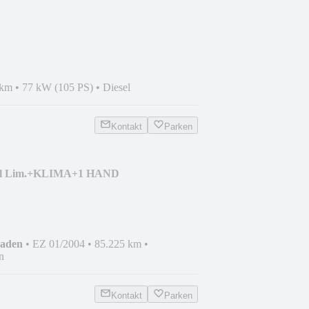
+SITZHEIZUNG+TEMPOMAT
 km
•
77 kW (105 PS)
•
Diesel
Kontakt
Parken
 Sol Lim.+KLIMA+1 HAND
haden
•
EZ 01/2004
•
85.225 km
•
n
Kontakt
Parken