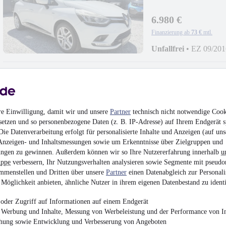
6.980 €
Finanzierung ab
73 €
mtl.
Unfallfrei
•
EZ 09/201
Dacia Sandero St
re Einwilligung, damit wir und unsere
Partner
technisch nicht notwendige Cook
FENST
setzen und so personenbezogene Daten (z. B. IP-Adresse) auf Ihrem Endgerät s
ie Datenverarbeitung erfolgt für personalisierte Inhalte und Anzeigen (auf uns
4.980 €
Anzeigen- und Inhaltsmessungen sowie um Erkenntnisse über Zielgruppen und
Finanzierung ab
52 €
mtl.
ngen zu gewinnen. Außerdem können wir so Ihre Nutzererfahrung innerhalb
u
uppe
verbessern, Ihr Nutzungsverhalten analysieren sowie Segmente mit pseudo
EZ 10/2013
•
153.964
mmenstellen und Dritten über unsere
Partner
einen Datenabgleich zur Personali
Möglichkeit anbieten, ähnliche Nutzer in ihrem eigenen Datenbestand zu identi
oder Zugriff auf Informationen auf einem Endgerät
e Werbung und Inhalte, Messung von Werbeleistung und der Performance von In
chung sowie Entwicklung und Verbesserung von Angeboten