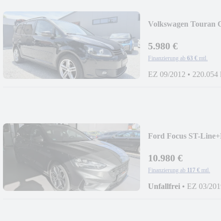
Volkswagen Touran
5.980 €
Finanzierung ab
63 €
mtl.
EZ 09/2012
•
220.054
Ford Focus ST-L
+HEAD UP
10.980 €
Finanzierung ab
117 €
mtl.
Unfallfrei
•
EZ 03/201