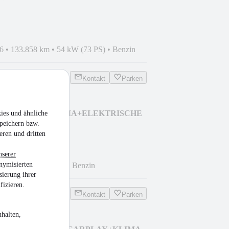
6
•
133.858 km
•
54 kW (73 PS)
•
Benzin
Kontakt
Parken
epway Ambiance+KLIMA+ELEKTRISCHE
ies und ähnliche
peichern bzw.
eren und dritten
nserer
nymisierten
 km
•
66 kW (90 PS)
•
Benzin
sierung ihrer
fizieren.
Kontakt
Parken
halten,