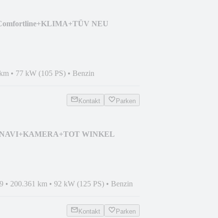
 Comfortline+KLIMA+TÜV NEU
 km
•
77 kW (105 PS)
•
Benzin
Kontakt
Parken
ine+NAVI+KAMERA+TOT WINKEL
9
•
200.361 km
•
92 kW (125 PS)
•
Benzin
Kontakt
Parken