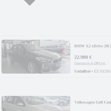
BMW X2 xDrive 2
22.980 €
Finanzierung ab
239 €
mtl.
Unfallfrei
•
EZ 03/201
Volkswagen Golf 
ASS.+AHK+PDC+