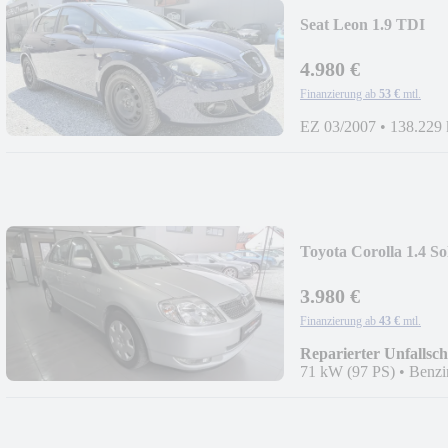
Seat Leon 1.9 TDI
Stylance+KLIMA
4.980 €
Finanzierung ab
53 €
mtl.
EZ 03/2007
•
138.229
Toyota Corolla 1.4
3.980 €
Finanzierung ab
43 €
mtl.
Reparierter Unfallsc
71 kW (97 PS)
•
Benzi