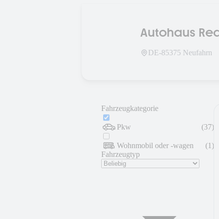
Autohaus Rea
DE-
85375
Neufahrn
Fahrzeugkategorie
Pkw
(
37
)
Wohnmobil oder -wagen
(
1
)
Fahrzeugtyp