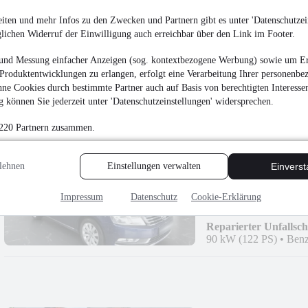
Skoda Octavia Com
iten und mehr Infos zu den Zwecken und Partnern gibt es unter 'Datenschutzein
3.980 €
glichen Widerruf der Einwilligung auch erreichbar über den Link im Footer.
Finanzierung ab
42 €
mtl.
und Messung einfacher Anzeigen (sog. kontextbezogene Werbung) sowie um Er
Unfallfrei
•
EZ 08/201
Produktentwicklungen zu erlangen, erfolgt eine Verarbeitung Ihrer personenbe
ne Cookies durch bestimmte Partner auch auf Basis von berechtigten Interesse
 können Sie jederzeit unter 'Datenschutzeinstellungen' widersprechen.
 220 Partnern zusammen.
Volkswagen Passat 1,
lehnen
Einstellungen verwalten
Einvers
BlueMotion+PDC+
2.980 €
Impressum
Datenschutz
Cookie-Erklärung
Finanzierung ab
57 €
mtl.
Reparierter Unfallsc
90 kW (122 PS)
•
Benz