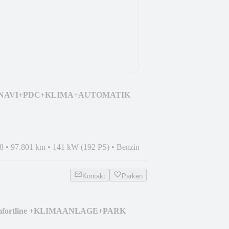
0i NAVI+PDC+KLIMA+AUTOMATIK
8
•
97.801 km
•
141 kW (192 PS)
•
Benzin
Kontakt
Parken
Comfortline +KLIMAANLAGE+PARK