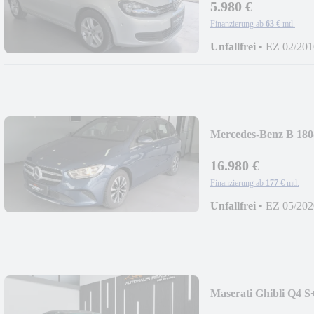
5.980 €
Finanzierung ab
63 €
mtl.
Unfallfrei
•
EZ 02/201
Mercedes-Benz B 
GO+TEMPOMAT+
16.980 €
Finanzierung ab
177 €
mtl.
Unfallfrei
•
EZ 05/202
Maserati Ghibli Q