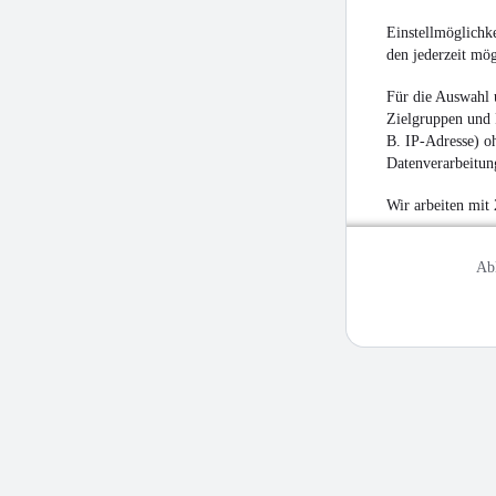
Einstellmöglichke
den jederzeit mö
Für die Auswahl 
Zielgruppen und 
B. IP-Adresse) oh
Datenverarbeitung
Wir arbeiten mit
Ab