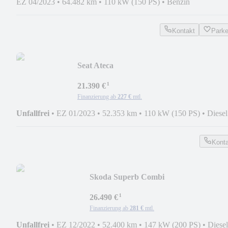
EZ 04/2023
•
64.482 km
•
110 kW (150 PS)
•
Benzin
Kontakt
Park
Seat Ateca
Style*LED*APPCONNECT*SHZ*TEM
¹
21.390 €
Finanzierung ab
227 €
mtl.
Unfallfrei
•
EZ 01/2023
•
52.353 km
•
110 kW (150 PS)
•
Diesel
Kont
Skoda Superb Combi
Style*MATRIX*ACC*KAMERA*SID
¹
26.490 €
Finanzierung ab
281 €
mtl.
Unfallfrei
•
EZ 12/2022
•
52.400 km
•
147 kW (200 PS)
•
Diesel