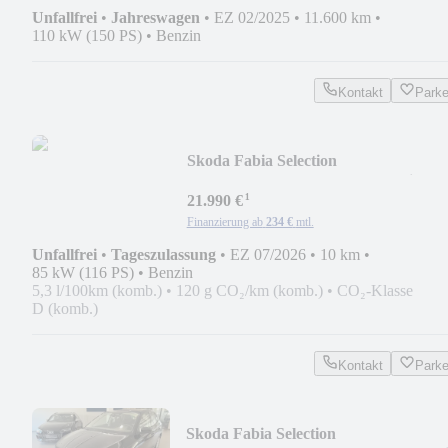
Unfallfrei
•
Jahreswagen
•
EZ 02/2025
•
11.600 km
•
110 kW (150 PS)
•
Benzin
Kontakt
Park
Skoda Fabia Selection
*SHZ*TEMPO*LED*5JGarantie*
¹
21.990 €
Finanzierung ab
234 €
mtl.
Unfallfrei
•
Tageszulassung
•
EZ 07/2026
•
10 km
•
85 kW (116 PS)
•
Benzin
5,3 l/100km (komb.)
•
120 g CO₂/km (komb.)
•
CO₂-Klasse
D (komb.)
Kontakt
Park
Skoda Fabia Selection