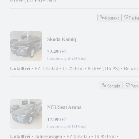
90 kW (122 PS)
•
Diesel
Kontakt
Park
Skoda Kamiq
Selection*ACC*KAMERA*SHZ*DSG*L
¹
22.490 €
Finanzierung ab
234 €
mtl.
Unfallfrei
•
EZ 12/2024
•
17.250 km
•
85 kW (116 PS)
•
Benzin
Kontakt
Park
NEU
Seat Arona
Style*LED*PDC*KLIMA*APP*GARANI
¹
17.990 €
Finanzierung ab
191 €
mtl.
Unfallfrei
•
Jahreswagen
•
EZ 03/2025
•
19.950 km
•