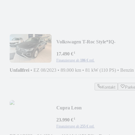
Volkswagen T-Roc Style*IQ-
LIGHT*ACC*SHZ*
¹
17.490 €
Finanzierung ab
186 €
mtl.
Unfallfrei
•
EZ 08/2023
•
89.000 km
•
81 kW (110 PS)
•
Benzin
Kontakt
Park
Cupra Leon
*LED*ACC*KAMERA*SHZ*
¹
23.990 €
Finanzierung ab
255 €
mtl.