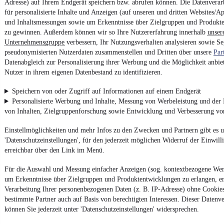
Adresse) auf Ihrem Endgerät speichern bzw. abrufen können. Die Datenverarb
für personalisierte Inhalte und Anzeigen (auf unseren und dritten Websites/A
und Inhaltsmessungen sowie um Erkenntnisse über Zielgruppen und Produkt
zu gewinnen. Außerdem können wir so Ihre Nutzererfahrung innerhalb
unser
Unternehmensgruppe
verbessern, Ihr Nutzungsverhalten analysieren sowie S
pseudonymisierten Nutzerdaten zusammenstellen und Dritten über unsere
Par
Datenabgleich zur Personalisierung ihrer Werbung und die Möglichkeit anbiet
Nutzer in ihrem eigenen Datenbestand zu identifizieren.
Speichern von oder Zugriff auf Informationen auf einem Endgerät
Personalisierte Werbung und Inhalte, Messung von Werbeleistung und der
von Inhalten, Zielgruppenforschung sowie Entwicklung und Verbesserung v
Einstellmöglichkeiten und mehr Infos zu den Zwecken und Partnern gibt es u
'Datenschutzeinstellungen', für den jederzeit möglichen Widerruf der Einwil
erreichbar über den Link im Menü.
Für die Auswahl und Messung einfacher Anzeigen (sog. kontextbezogene We
um Erkenntnisse über Zielgruppen und Produktentwicklungen zu erlangen, er
Verarbeitung Ihrer personenbezogenen Daten (z. B. IP-Adresse) ohne Cookie
bestimmte Partner auch auf Basis von berechtigten Interessen. Dieser Datenv
können Sie jederzeit unter 'Datenschutzeinstellungen' widersprechen.