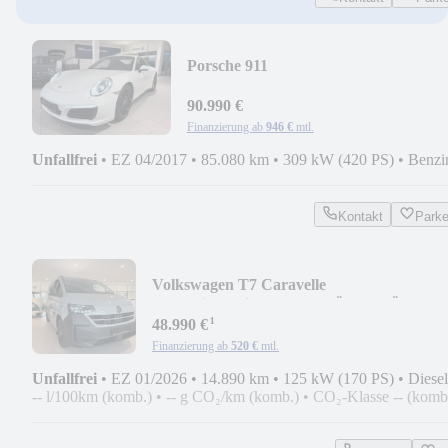
Porsche 911
Carrera4S*ACC*PDLS+*KAMERA
90.990 €
Finanzierung ab
946 €
mtl.
Unfallfrei
•
EZ 04/2017
•
85.080 km
•
309 kW (420 PS)
•
Benzi
Kontakt
Park
Volkswagen T7 Caravelle
*KR*SideAssist*ACC*FLÜGELTÜR*5J
¹
48.990 €
Finanzierung ab
520 €
mtl.
Unfallfrei
•
EZ 01/2026
•
14.890 km
•
125 kW (170 PS)
•
Diesel
-- l/100km (komb.)
•
-- g CO₂/km (komb.)
•
CO₂-Klasse -- (komb