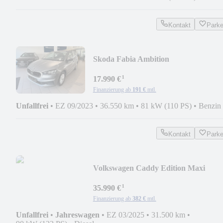
Kontakt
Park
Skoda Fabia Ambition
¹
17.990 €
Finanzierung ab
191 €
mtl.
Unfallfrei
•
EZ 09/2023
•
36.550 km
•
81 kW (110 PS)
•
Benzin
Kontakt
Park
Volkswagen Caddy Edition Maxi
*LED*KAMERA*ACC*SHZ*
¹
35.990 €
Finanzierung ab
382 €
mtl.
Unfallfrei
•
Jahreswagen
•
EZ 03/2025
•
31.500 km
•