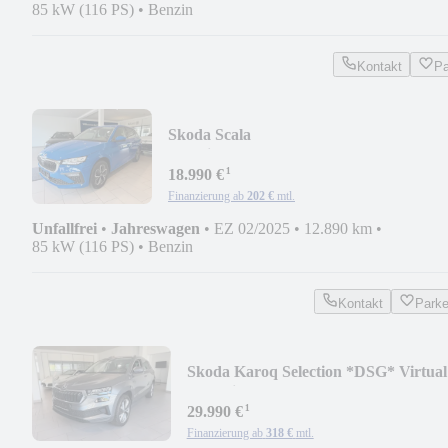
85 kW (116 PS)
•
Benzin
Kontakt
Pa
Skoda Scala
Selection*LED*KAMERA*TEMPOMA
¹
18.990 €
Finanzierung ab
202 €
mtl.
Unfallfrei
•
Jahreswagen
•
EZ 02/2025
•
12.890 km
•
85 kW (116 PS)
•
Benzin
Kontakt
Park
Skoda Karoq Selection *DSG* Virtual
Cockpit* LED*SHZ*
¹
29.990 €
Finanzierung ab
318 €
mtl.