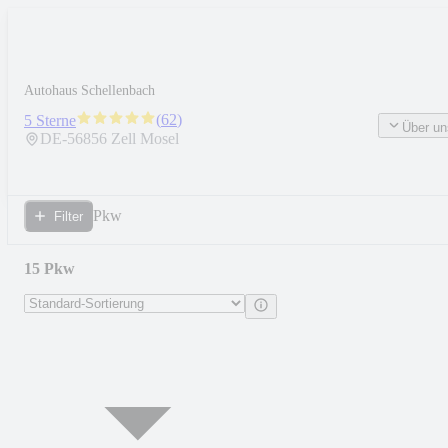
Autohaus Schellenbach
(
62
)
5 Sterne
Über un
DE-
56856
Zell Mosel
Pkw
Filter
15 Pkw