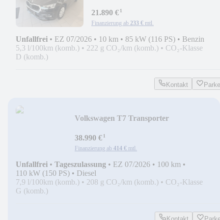
*LED*TEMPOMAT*SHZ*5JGaranti
¹
21.890 €
Finanzierung ab
233 €
mtl.
Unfallfrei
•
EZ 07/2026
•
10 km
•
85 kW (116 PS)
•
Benzin
5,3 l/100km (komb.)
•
222 g CO₂/km (komb.)
•
CO₂-Klasse
D (komb.)
Kontakt
Park
Volkswagen T7 Transporter
*LED*AHK*TEMPO*KAMERA*SOFOR
¹
38.990 €
Finanzierung ab
414 €
mtl.
Unfallfrei
•
Tageszulassung
•
EZ 07/2026
•
100 km
•
110 kW (150 PS)
•
Diesel
7,9 l/100km (komb.)
•
208 g CO₂/km (komb.)
•
CO₂-Klasse
G (komb.)
Kontakt
Park