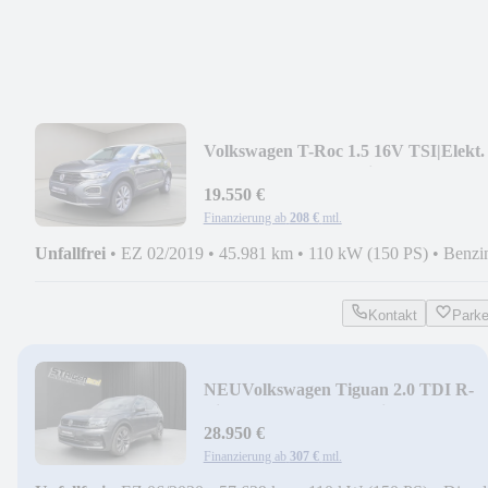
Volkswagen T-Roc 1.5 16V TSI|Elekt.
Heckklappe|LED|Navi
19.550 €
Finanzierung ab
208 €
mtl.
Unfallfrei
•
EZ 02/2019
•
45.981 km
•
110 kW (150 PS)
•
Benzi
Kontakt
Park
NEU
Volkswagen Tiguan 2.0 TDI R-
Line*AHK*ACC*4Motion*
28.950 €
Finanzierung ab
307 €
mtl.