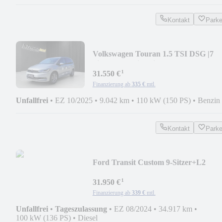
Kontakt
Park
Volkswagen Touran 1.5 TSI DSG |7
Sitzer|LED|Sitzheizung
¹
31.550 €
Finanzierung ab
335 €
mtl.
Unfallfrei
•
EZ 10/2025
•
9.042 km
•
110 kW (150 PS)
•
Benzin
Kontakt
Park
Ford Transit Custom 9-Sitzer+L2
320+Cam mtl. ab249€*
¹
31.950 €
Finanzierung ab
339 €
mtl.
Unfallfrei
•
Tageszulassung
•
EZ 08/2024
•
34.917 km
•
100 kW (136 PS)
•
Diesel