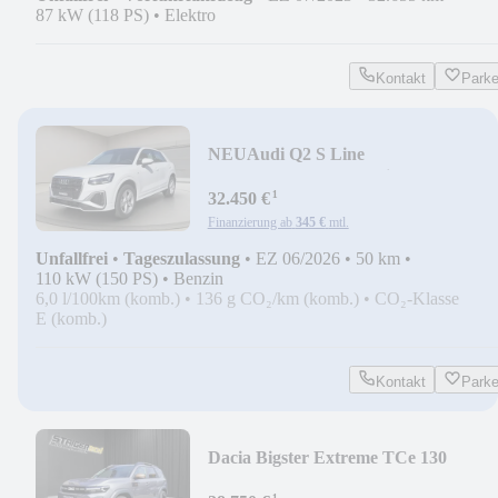
87 kW (118 PS)
•
Elektro
Kontakt
Park
NEU
Audi Q2 S Line
35TFSI+Kamera+Matrix-
¹
LED+Panoramadach
32.450 €
Finanzierung ab
345 €
mtl.
Unfallfrei
•
Tageszulassung
•
EZ 06/2026
•
50 km
•
110 kW (150 PS)
•
Benzin
6,0 l/100km (komb.)
•
136 g CO₂/km (komb.)
•
CO₂-Klasse
E (komb.)
Kontakt
Park
Dacia Bigster Extreme TCe 130
4x4+Heckkl.elektr.+