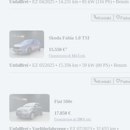
Unfallfrei
•
EZ 04/2025
•
14.231 km
•
85 kW (116 PS)
•
Benzin
Kontakt
Park
Skoda Fabia 1.0 TSI
+Kamera+Sitzheizung+Tempomat+LED
¹
15.550 €
Finanzierung ab
165 €
mtl.
Unfallfrei
•
EZ 05/2025
•
15.356 km
•
59 kW (80 PS)
•
Benzin
Kontakt
Park
Fiat 500e
icon+Sitzheizung+42kWh+Sofort
Verfügbar+
17.850 €
Finanzierung ab
190 €
mtl.
Unfallfrei
•
Vorführfahrzeug
•
EZ 07/2023
•
32.655 km
•