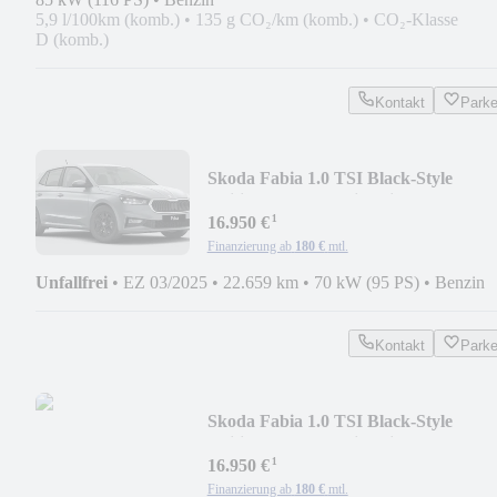
5,9 l/100km (komb.)
•
135 g CO₂/km (komb.)
•
CO₂-Klasse
D (komb.)
Kontakt
Park
Skoda Fabia 1.0 TSI Black-Style
Edition+Kamera+Sitzhei
¹
16.950 €
Finanzierung ab
180 €
mtl.
Unfallfrei
•
EZ 03/2025
•
22.659 km
•
70 kW (95 PS)
•
Benzin
Kontakt
Park
Skoda Fabia 1.0 TSI Black-Style
Edition+Kamera+Sitzhei
¹
16.950 €
Finanzierung ab
180 €
mtl.