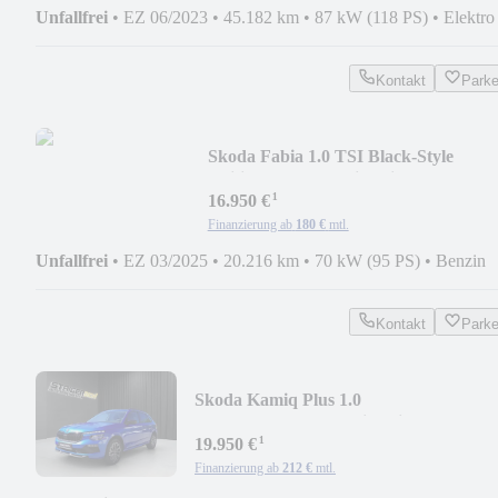
Unfallfrei
•
EZ 06/2023
•
45.182 km
•
87 kW (118 PS)
•
Elektro
Kontakt
Park
Skoda Fabia 1.0 TSI Black-Style
Edition+Kamera+Sitzhei
¹
16.950 €
Finanzierung ab
180 €
mtl.
Unfallfrei
•
EZ 03/2025
•
20.216 km
•
70 kW (95 PS)
•
Benzin
Kontakt
Park
Skoda Kamiq Plus 1.0
TSI+Kamera+LED+Sitzheizung+Temp
¹
19.950 €
Finanzierung ab
212 €
mtl.