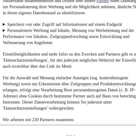
Nutzerdaten zusammenstellen und Dritten über unsere
Partner
einen Datenabg
zur Personalisierung ihrer Werbung und die Möglichkeit anbieten, ähnliche N
Entdecke
Kleinwagen
,
SUV
und
Wohnmobile
und mehr bei
in ihrem eigenen Datenbestand zu identifizieren.
mobile.de
Speichern von oder Zugriff auf Informationen auf einem Endgerät
Personalisierte Werbung und Inhalte, Messung von Werbeleistung und der
Performance von Inhalten, Zielgruppenforschung sowie Entwicklung und
Verbesserung von Angeboten
Einstellmöglichkeiten und mehr Infos zu den Zwecken und Partnern gibt es u
'Datenschutzeinstellungen', für den jederzeit möglichen Widerruf der Einwill
auch erreichbar über den Link im Menü.
Für die Auswahl und Messung einfacher Anzeigen (sog. kontextbezogene
Werbung) sowie um Erkenntnisse über Zielgruppen und Produktentwicklung
erlangen, erfolgt eine Verarbeitung Ihrer personenbezogenen Daten (z. B. IP-
Adresse) ohne Cookies durch bestimmte Partner auch auf Basis von berechtig
Interessen. Dieser Datenverarbeitung können Sie jederzeit unter
'Datenschutzeinstellungen' widersprechen.
Wir arbeiten mit 220 Partnern zusammen.