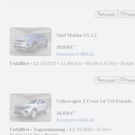
Kontakt
Park
Opel Mokka GS 1.2
LED|Sitzheizung|Winterpaket**sofort
¹
19.950 €
Finanzierung ab
208 €
mtl.
Unfallfrei
•
EZ 03/2025
•
24.566 km
•
96 kW (131 PS)
•
Benzin
Kontakt
Park
Volkswagen T-Cross 1.0 TSI Friends
|Sitzheizung|ACC|DSG **a
¹
24.450 €
Finanzierung ab
255 €
mtl.
Unfallfrei
•
Tageszulassung
•
EZ 05/2026
•
51 km
•
85 kW (116 PS)
•
Benzin