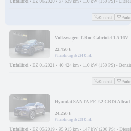
Unfallfrei
•
EZ 06/2020
•
57.639 km
•
110 kW (150 PS)
•
Diesel
Kontakt
Park
Volkswagen T-Roc Cabriolet 1.5 16V
TSI|R-Line|Leder|NAVI|AC
22.450 €
Finanzierung ab
234 €
mtl.
Unfallfrei
•
EZ 01/2021
•
40.424 km
•
110 kW (150 PS)
•
Benzi
Kontakt
Park
Hyundai SANTA FE 2.2 CRDi Allrad
|Anhängerkupplung| Pano
24.250 €
Finanzierung ab
258 €
mtl.
Unfallfrei
•
EZ 05/2019
•
95.915 km
•
147 kW (200 PS)
•
Diesel