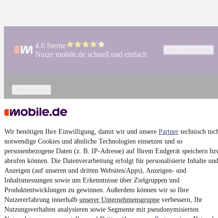
4.6 Sterne
App installieren
Nutze mobile.de schnell und einfach
Impressum
AGB
Vertrag widerrufen
Wir benötigen Ihre Einwilligung, damit wir und unsere
Partner
technisch nic
Datenschutz
notwendige Cookies und ähnliche Technologien einsetzen und so
Datenschutzeinstellungen
personenbezogene Daten (z. B. IP-Adresse) auf Ihrem Endgerät speichern bz
Erklärung zur Barrierefreiheit
abrufen können. Die Datenverarbeitung erfolgt für personalisierte Inhalte un
Anzeigen (auf unseren und dritten Websites/Apps), Anzeigen- und
Report Security Vulnerability (English)
Inhaltsmessungen sowie um Erkenntnisse über Zielgruppen und
Produktentwicklungen zu gewinnen. Außerdem können wir so Ihre
Nutzererfahrung innerhalb
unserer Unternehmensgruppe
verbessern, Ihr
Powered by
Nutzungsverhalten analysieren sowie Segmente mit pseudonymisierten