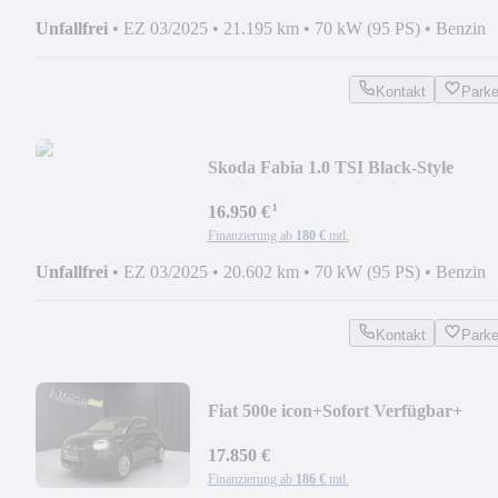
Unfallfrei
•
EZ 03/2025
•
21.195 km
•
70 kW (95 PS)
•
Benzin
Kontakt
Park
Skoda Fabia 1.0 TSI Black-Style
Edition+Kamera+Sitzhei
¹
16.950 €
Finanzierung ab
180 €
mtl.
Unfallfrei
•
EZ 03/2025
•
20.602 km
•
70 kW (95 PS)
•
Benzin
Kontakt
Park
Fiat 500e icon+Sofort Verfügbar+
17.850 €
Finanzierung ab
186 €
mtl.