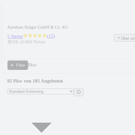
Autohaus Staiger GmbH & Co. KG
(
15
)
5 Sterne
Über un
DE-
41460
Neuss
Pkw
Filter
95 Pkw von 105 Angeboten