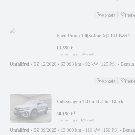
Kontakt
Park
Ford Puma 1.0|St-line X|LED|B&O
Soundsystem|Pano|
13.550 €
Finanzierung ab
144 €
mtl.
Unfallfrei
•
EZ 12/2020
•
63.093 km
•
92 kW (125 PS)
•
Benzin
Kontakt
Park
Volkswagen T-Roc R-Line Black
Edition+Pano mtl. ab 249€*
¹
30.150 €
Finanzierung ab
320 €
mtl.
Unfallfrei
•
EZ 09/2025
•
13.000 km
•
110 kW (150 PS)
•
Benzi