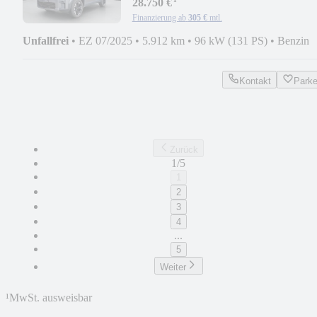
¹
28.750 €
Finanzierung ab
305 €
mtl.
Unfallfrei
•
EZ 07/2025
•
5.912 km
•
96 kW (131 PS)
•
Benzin
Kontakt
Park
Zurück
1/5
1
2
3
4
...
5
Weiter
¹
MwSt. ausweisbar