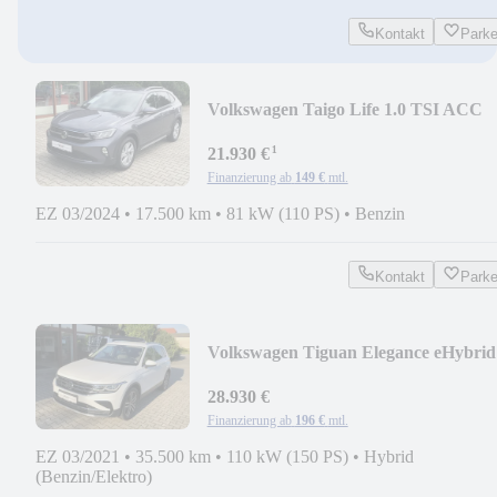
Kontakt
Park
Volkswagen Taigo Life 1.0 TSI ACC
NAV APP KAM CLIMATR ALS S
¹
21.930 €
Finanzierung ab
149 €
mtl.
EZ 03/2024
•
17.500 km
•
81 kW (110 PS)
•
Benzin
Kontakt
Park
Volkswagen Tiguan Elegance eHybrid
1.4 TSI VOLL NAV HEAD-UP
28.930 €
Finanzierung ab
196 €
mtl.
EZ 03/2021
•
35.500 km
•
110 kW (150 PS)
•
Hybrid
(Benzin/Elektro)