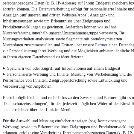
4.6 Sterne
App installieren
personenbezogene Daten (z. B. IP-Adresse) auf Ihrem Endgerät speichern bz
Nutze mobile.de schnell und einfach
abrufen können. Die Datenverarbeitung erfolgt für personalisierte Inhalte un
Anzeigen (auf unseren und dritten Websites/Apps), Anzeigen- und
Inhaltsmessungen sowie um Erkenntnisse über Zielgruppen und
Produktentwicklungen zu gewinnen. Außerdem können wir so Ihre
Impressum
Nutzererfahrung innerhalb
unserer Unternehmensgruppe
verbessern, Ihr
AGB
Nutzungsverhalten analysieren sowie Segmente mit pseudonymisierten
Nutzerdaten zusammenstellen und Dritten über unsere
Vertrag widerrufen
Partner
einen Datenabg
zur Personalisierung ihrer Werbung und die Möglichkeit anbieten, ähnliche N
Datenschutz
in ihrem eigenen Datenbestand zu identifizieren.
Datenschutzeinstellungen
Speichern von oder Zugriff auf Informationen auf einem Endgerät
Erklärung zur Barrierefreiheit
Personalisierte Werbung und Inhalte, Messung von Werbeleistung und der
Report Security Vulnerability (English)
Performance von Inhalten, Zielgruppenforschung sowie Entwicklung und
Verbesserung von Angeboten
Powered by
Einstellmöglichkeiten und mehr Infos zu den Zwecken und Partnern gibt es u
'Datenschutzeinstellungen', für den jederzeit möglichen Widerruf der Einwill
auch erreichbar über den Link im Menü.
Von
VW Gebrauchtwagen
über
Volkswagen Leasing
: Autos bei
mobile.de
finden
Für die Auswahl und Messung einfacher Anzeigen (sog. kontextbezogene
Werbung) sowie um Erkenntnisse über Zielgruppen und Produktentwicklung
erlangen, erfolgt eine Verarbeitung Ihrer personenbezogenen Daten (z. B. IP-