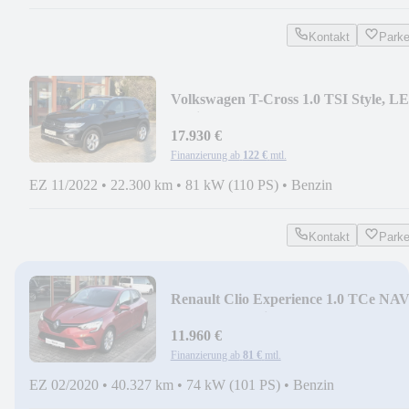
Kontakt
Park
Volkswagen T-Cross 1.0 TSI Style, L
Navi, Kamera, ACC
17.930 €
Finanzierung ab
122 €
mtl.
EZ 11/2022
•
22.300 km
•
81 kW (110 PS)
•
Benzin
Kontakt
Park
Renault Clio Experience 1.0 TCe NAV
KLIMA Parkpilot Reg
11.960 €
Finanzierung ab
81 €
mtl.
EZ 02/2020
•
40.327 km
•
74 kW (101 PS)
•
Benzin