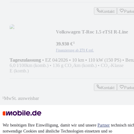
Kontakt
Park
Volkswagen T-Roc 1.5 eTSI R-Line
AHK Matrix-LED ACC Dyn.Lic
¹
39.930 €
Finanzierung ab
271 €
mtl.
Tageszulassung
•
EZ 04/2026
•
10 km
•
110 kW (150 PS)
•
Ben
6,0 l/100km (komb.)
•
136 g CO₂/km (komb.)
•
CO₂-Klasse
E (komb.)
Kontakt
Park
¹
MwSt. ausweisbar
Wir benötigen Ihre Einwilligung, damit wir und unsere
Partner
technisch nic
notwendige Cookies und ähnliche Technologien einsetzen und so