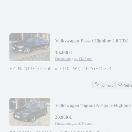
Volkswagen Passat Highline 2.0 TDI
ACC NAVI APP KAM VIRT. C
19.460 €
Finanzierung ab
132 €
mtl.
EZ 09/2019
•
101.756 km
•
110 kW (150 PS)
•
Diesel
Kontakt
Park
Volkswagen Tiguan Allspace Highline
4Motion R-Line 2.0 TDI
30.960 €
Finanzierung ab
210 €
mtl.