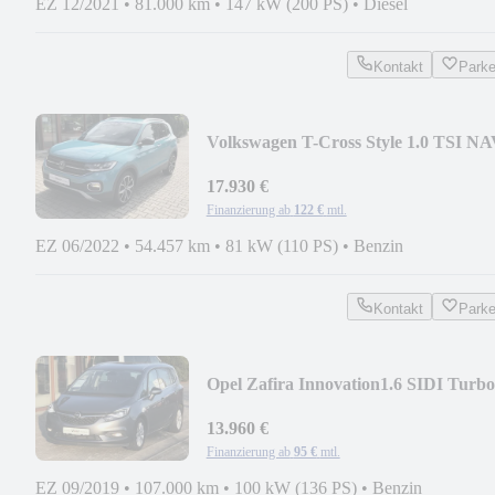
EZ 12/2021
•
81.000 km
•
147 kW (200 PS)
•
Diesel
Kontakt
Park
Volkswagen T-Cross Style 1.0 TSI NA
LED APP ACC
17.930 €
Finanzierung ab
122 €
mtl.
EZ 06/2022
•
54.457 km
•
81 kW (110 PS)
•
Benzin
Kontakt
Park
Opel Zafira Innovation1.6 SIDI Turbo
13.960 €
Finanzierung ab
95 €
mtl.
EZ 09/2019
•
107.000 km
•
100 kW (136 PS)
•
Benzin