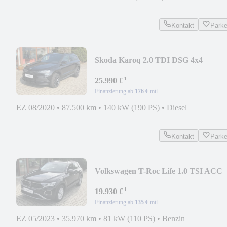
Kontakt
Park
Skoda Karoq 2.0 TDI DSG 4x4
Sportline LED NAV DICO KAM
¹
25.990 €
Finanzierung ab
176 €
mtl.
EZ 08/2020
•
87.500 km
•
140 kW (190 PS)
•
Diesel
Kontakt
Park
Volkswagen T-Roc Life 1.0 TSI ACC
APP NAVI SIHZG KEYLESS
¹
19.930 €
Finanzierung ab
135 €
mtl.
EZ 05/2023
•
35.970 km
•
81 kW (110 PS)
•
Benzin