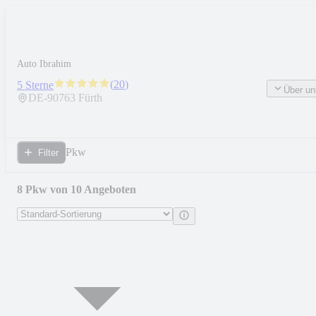
Auto Ibrahim
(
20
)
5 Sterne
Über un
DE-
90763
Fürth
Pkw
Filter
8 Pkw von 10 Angeboten