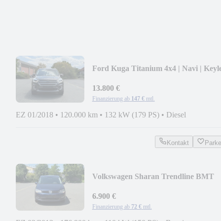
Ford Kuga Titanium 4x4 | Navi | Keyl
| Euro 6
13.800 €
Finanzierung ab
147 €
mtl.
EZ 01/2018
•
120.000 km
•
132 kW (179 PS)
•
Diesel
Kontakt
Park
Volkswagen Sharan Trendline BMT
6.900 €
Finanzierung ab
72 €
mtl.