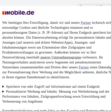
Kontakt
Park
¹
MwSt. ausweisbar
Wir benötigen Ihre Einwilligung, damit wir und unsere
Partner
technisch nic
notwendige Cookies und ähnliche Technologien einsetzen und so
personenbezogene Daten (z. B. IP-Adresse) auf Ihrem Endgerät speichern bz
abrufen können. Die Datenverarbeitung erfolgt für personalisierte Inhalte un
Anzeigen (auf unseren und dritten Websites/Apps), Anzeigen- und
4.6 Sterne
Inhaltsmessungen sowie um Erkenntnisse über Zielgruppen und
App installieren
Nutze mobile.de schnell und einfach
Produktentwicklungen zu gewinnen. Außerdem können wir so Ihre
Nutzererfahrung innerhalb
unserer Unternehmensgruppe
verbessern, Ihr
Nutzungsverhalten analysieren sowie Segmente mit pseudonymisierten
Nutzerdaten zusammenstellen und Dritten über unsere
Partner
einen Datenabg
Impressum
zur Personalisierung ihrer Werbung und die Möglichkeit anbieten, ähnliche N
AGB
in ihrem eigenen Datenbestand zu identifizieren.
Vertrag widerrufen
Speichern von oder Zugriff auf Informationen auf einem Endgerät
Datenschutz
Personalisierte Werbung und Inhalte, Messung von Werbeleistung und der
Performance von Inhalten, Zielgruppenforschung sowie Entwicklung und
Datenschutzeinstellungen
Verbesserung von Angeboten
Erklärung zur Barrierefreiheit
Einstellmöglichkeiten und mehr Infos zu den Zwecken und Partnern gibt es u