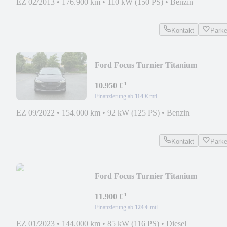
EZ 02/2013
•
176.900 km
•
110 kW (150 PS)
•
Benzin
Kontakt
Park
Ford Focus Turnier Titanium
¹
10.950 €
Finanzierung ab
114 €
mtl.
EZ 09/2022
•
154.000 km
•
92 kW (125 PS)
•
Benzin
Kontakt
Park
Ford Focus Turnier Titanium
¹
11.900 €
Finanzierung ab
124 €
mtl.
EZ 01/2023
•
144.000 km
•
85 kW (116 PS)
•
Diesel