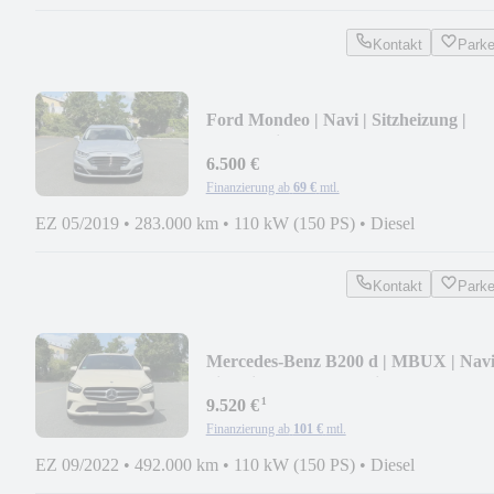
Kontakt
Park
Ford Mondeo | Navi | Sitzheizung |
Park-Assistent |
6.500 €
Finanzierung ab
69 €
mtl.
EZ 05/2019
•
283.000 km
•
110 kW (150 PS)
•
Diesel
Kontakt
Park
Mercedes-Benz B200 d | MBUX | Navi
Sitzheizung | Park-Assist
¹
9.520 €
Finanzierung ab
101 €
mtl.
EZ 09/2022
•
492.000 km
•
110 kW (150 PS)
•
Diesel