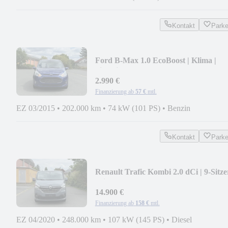
Kontakt
Park
Ford B-Max 1.0 EcoBoost | Klima |
Sitzheizung | PDC
2.990 €
Finanzierung ab
57 €
mtl.
EZ 03/2015
•
202.000 km
•
74 kW (101 PS)
•
Benzin
Kontakt
Park
Renault Trafic Kombi 2.0 dCi | 9-Sitzer
Klima | PDC |
14.900 €
Finanzierung ab
158 €
mtl.
EZ 04/2020
•
248.000 km
•
107 kW (145 PS)
•
Diesel